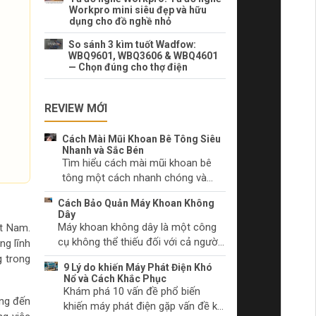
Workpro mini siêu đẹp và hữu
dụng cho đồ nghề nhỏ
So sánh 3 kìm tuốt Wadfow:
WBQ9601, WBQ3606 & WBQ4601
— Chọn đúng cho thợ điện
REVIEW MỚI
Cách Mài Mũi Khoan Bê Tông Siêu
Nhanh và Sắc Bén
Tìm hiểu cách mài mũi khoan bê
tông một cách nhanh chóng và
hiệu quả. Lựa chọn dụng cụ mài
Cách Bảo Quản Máy Khoan Không
phù hợp và kỹ thuật mài mũi khoan
Dây
đúng cách.
Máy khoan không dây là một công
ệt Nam.
cụ không thể thiếu đối với cả người
ng lĩnh
làm tự chọn và các chuyên gia. Hãy
g trong
9 Lý do khiến Máy Phát Điện Khó
tìm hiểu cách chăm sóc máy khoan
Nổ và Cách Khắc Phục
không dây của bạn để duy trì hiệu
Khám phá 10 vấn đề phổ biến
ang đến
suất và ngăn chặn sự cố trước khi
khiến máy phát điện gặp vấn đề khi