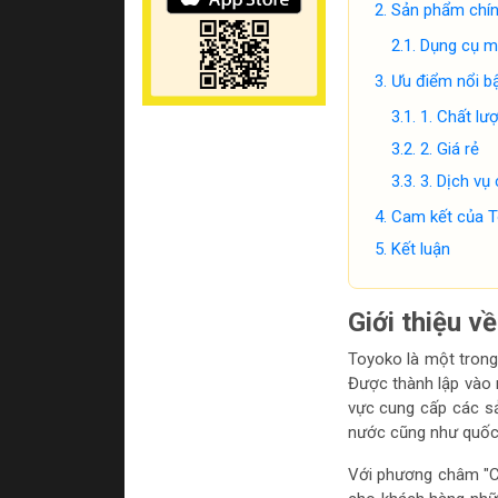
Sản phẩm chí
Dụng cụ m
Ưu điểm nổi b
1. Chất lư
2. Giá rẻ
3. Dịch vụ
Cam kết của T
Kết luận
Giới thiệu v
Toyoko là một trong
Được thành lập vào 
vực cung cấp các sả
nước cũng như quốc 
Với phương châm "Ch