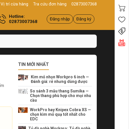
11, HCM
Sản phẩm
Chính hãng - Chất lượng
Yên tâm mua hàn
Vị trí cừa hàng
Tra cứu đơn hàng
02873007368
Hotline:
Đăng nhập
Đăng ký
02873007368
Tiến
TIN MỚI NHẤT
Kìm mỏ nhọn Workpro 6 inch —
Đánh giá: rẻ nhưng dùng được
ẩm
So sánh 3 mẫu thang Sumika —
Chọn thang phù hợp cho mọi nhu
cầu
WorkPro hay Knipex Cobra XS —
chọn kìm mỏ quạ tốt nhất cho
EDC
Tủ đồ nghề Workpro: Tủ đồ nghề