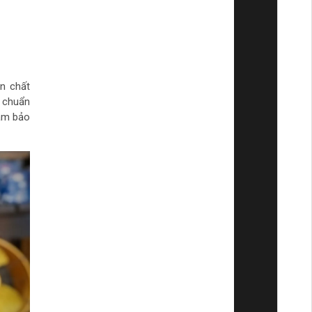
ện chất
 chuẩn
đảm bảo