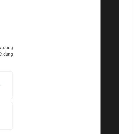
u công
sử dụng