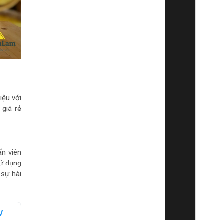
iệu với
 giá rẻ
ấn viên
sử dụng
 sự hài
V