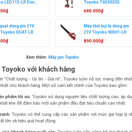
ko LED113-LR Dùng
Toyoko T65302G5
1V
000₫
680.000₫
quạt dùng pin 21V
Máy thổi bụi lá dùng pin
 Toyoko QUAT-LR
21V Toyoko 90301-LR
000₫
890.000₫
Xem thêm:
Máy pin Toyoko
 Toyoko với khách hàng
anh "Chất lượng - Uy tín - Giá rẻ", Toyoko luôn nỗ lực mang đến nh
 nhất cho khách hàng. Một số cam kết chính của Toyoko bao gồm:
ản phẩm tối ưu
: Toyoko sử dụng nguyên liệu chất lượng cao, áp d
t khắt khe để đảm bảo mỗi sản phẩm đều đạt tiêu chuẩn cao nhất.
tranh
: Toyoko có thể cung cấp các sản phẩm với mức giá hợp lý n
t lớn và hiệu quả hoạt động.
 sóc khách hàng xuất sắc
: Toyoko luôn sẵn sàng hỗ trợ khách 