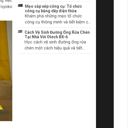
chúng bắt đầu.
ng việc
khởi động và cách khắc phục
 Toyoko
Mẹo sắp xếp công cụ: Tổ chức
chúng. Tìm hiểu thêm ngay!
công cụ bằng dây điện thừa
Khám phá những mẹo tổ chức
công cụ thông minh và tiết kiệm chi
phí với dây điện thừa. Biến không
Cách Vệ Sinh Đường Ống Rửa Chén
gian làm việc của bạn trở nên gọn
Tại Nhà Với Otech BX-6
gàng và khoa học.
Học cách vệ sinh đường ống rửa
chén một cách hiệu quả và tiết
kiệm thời gian tại nhà với sản phẩm
Otech BX-6. Đảm bảo vệ sinh và
hiệu quả hoạt động tối ưu.