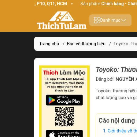
Bình Thới, P10, Q11, HCM
Sản phẩm
Chính hãng - Chất lượng
Danh mục
Trang chủ
/
Bàn về thương hiệu
/
Toyoko: Thư
Toyoko: Thươn
Đăng bởi:
NGUYỄN A
Toyoko, thương hiệu
chất lượng cao và gi
Các nội dung 
Giới thiệu về 