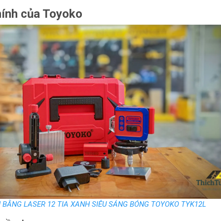
ính của Toyoko
 BẰNG LASER 12 TIA XANH SIÊU SÁNG BÓNG TOYOKO TYK12L