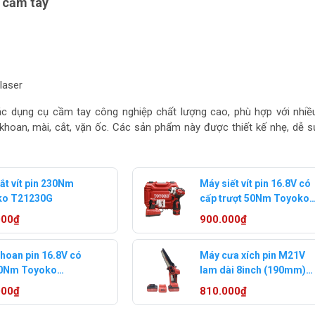
 cầm tay
laser
c dụng cụ cầm tay công nghiệp chất lượng cao, phù hợp với nhiề
khoan, mài, cắt, vặn ốc. Các sản phẩm này được thiết kế nhẹ, dễ 
ắt vít pin 230Nm
Máy siết vít pin 16.8V có
ko T21230G
cấp trượt 50Nm Toyoko
T0150G (2pin+1 sạc)
000₫
900.000₫
hoan pin 16.8V có
Máy cưa xích pin M21V
50Nm Toyoko
lam dài 8inch (190mm)
G (2 pin + 1 sạc)
Toyoko T8304G
000₫
810.000₫