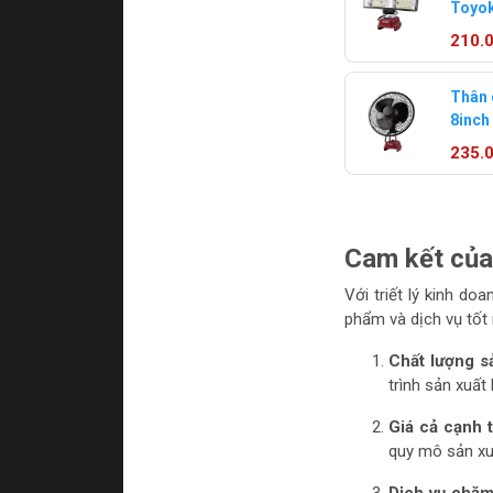
Toyo
Pin 2
210.
Thân 
8inch
235.
Cam kết của
Với triết lý kinh do
phẩm và dịch vụ tốt
Chất lượng s
trình sản xuấ
Giá cả cạnh 
quy mô sản xuấ
Dịch vụ chăm