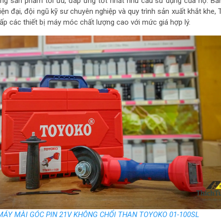
g sản phẩm tối ưu, đáp ứng tốt nhất nhu cầu sử dụng của họ. Bằ
ện đại, đội ngũ kỹ sư chuyên nghiệp và quy trình sản xuất khắt khe,
ấp các thiết bị máy móc chất lượng cao với mức giá hợp lý.
ÁY MÀI GÓC PIN 21V KHÔNG CHỔI THAN TOYOKO 01-100SL