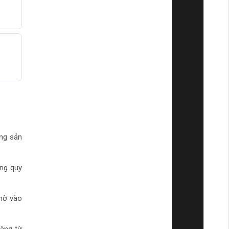
ững sản
ụng quy
hờ vào
hàng từ