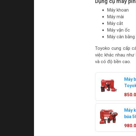
Dụng cụ máy pin
Máy khoan
Máy mài
Máy cắt
Máy vặn ốc
Máy cân bằng 
Toyoko cung cấp cá
việc khác nhau như 
và có độ bền cao.
Máy b
Toyo
850.
Máy k
búa 
T0250
980.