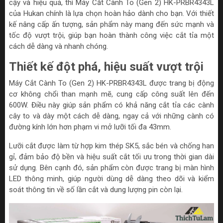
cậy và hiệu quả, thì Máy Cắt Cành To (Gen 2) HK-PRBR4343L
của Hukan chính là lựa chọn hoàn hảo dành cho bạn. Với thiết
kế nâng cấp ấn tượng, sản phẩm này mang đến sức mạnh và
tốc độ vượt trội, giúp bạn hoàn thành công việc cắt tỉa một
cách dễ dàng và nhanh chóng.
Thiết kế đột phá, hiệu suất vượt trội
Máy Cắt Cành To (Gen 2) HK-PRBR4343L được trang bị động
cơ không chổi than mạnh mẽ, cung cấp công suất lên đến
600W. Điều này giúp sản phẩm có khả năng cắt tỉa các cành
cây to và dày một cách dễ dàng, ngay cả với những cành có
đường kính lớn hơn phạm vi mở lưỡi tối đa 43mm.
Lưỡi cắt được làm từ hợp kim thép SK5, sắc bén và chống han
gỉ, đảm bảo độ bền và hiệu suất cắt tối ưu trong thời gian dài
sử dụng. Bên cạnh đó, sản phẩm còn được trang bị màn hình
LED thông minh, giúp người dùng dễ dàng theo dõi và kiểm
soát thông tin về số lần cắt và dung lượng pin còn lại.