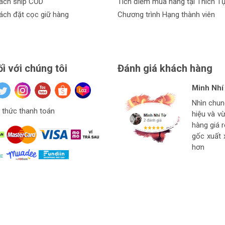
ách ship COD
Tích điểm mua hàng tại Thích T
ách đặt cọc giữ hàng
Chương trình Hạng thành viên
ối với chúng tôi
Đánh giá khách hàng
Minh Nhí
Đinh Xuâ
tuan anh
Hiệu Ngu
Nhìn chu
Hàng ở thí
Giá mềm v
thức thanh toán
hiệu và v
Ngon bổ r
cho thợ t
hàng
hàng giá 
strore l
gốc xuất 
hơn