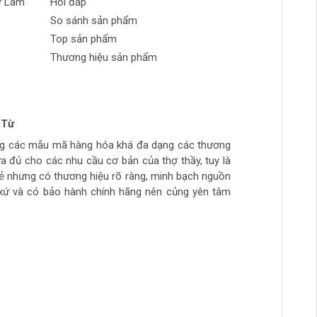
ự Làm
Hỏi đáp
So sánh sản phẩm
Top sản phẩm
Thương hiệu sản phẩm
 Từ
n Phong
 tran huynh
yễn
ng các mẫu mã hàng hóa khá đa dạng các thương
ch tự làm hàng chất lượng giá sinh viên, thich hợp
ừa túi tiền, số lượng hàng ít, thường phải đợi đặt
ừa đủ cho các nhu cầu cơ bản của thợ thầy, tuy là
ẻ
hầy đi làm hằng ngày.. còn cao cấp ghé>>>>>>>>
rẻ nhưng có thương hiệu rõ ràng, minh bạch nguồn
àm mộc >>>>>>>>
xứ và có bảo hành chính hãng nên củng yên tâm