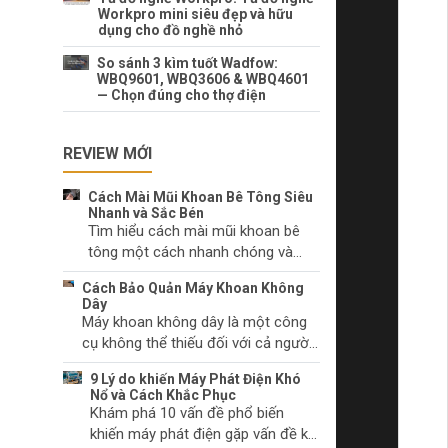
Workpro mini siêu đẹp và hữu
dụng cho đồ nghề nhỏ
So sánh 3 kìm tuốt Wadfow:
WBQ9601, WBQ3606 & WBQ4601
— Chọn đúng cho thợ điện
REVIEW MỚI
Cách Mài Mũi Khoan Bê Tông Siêu
Nhanh và Sắc Bén
Tìm hiểu cách mài mũi khoan bê
tông một cách nhanh chóng và
hiệu quả. Lựa chọn dụng cụ mài
Cách Bảo Quản Máy Khoan Không
phù hợp và kỹ thuật mài mũi khoan
Dây
đúng cách.
Máy khoan không dây là một công
cụ không thể thiếu đối với cả người
làm tự chọn và các chuyên gia. Hãy
9 Lý do khiến Máy Phát Điện Khó
tìm hiểu cách chăm sóc máy khoan
Nổ và Cách Khắc Phục
không dây của bạn để duy trì hiệu
Khám phá 10 vấn đề phổ biến
suất và ngăn chặn sự cố trước khi
khiến máy phát điện gặp vấn đề khi