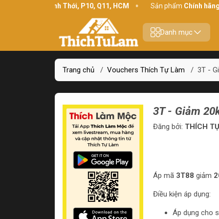
Địa chỉ:
234 Bình Thới, P10, Q11, HCM
Sản phẩm
Chính hãng - 
Danh mục
Trang chủ
/
Vouchers Thích Tự Làm
/
3T - G
3T - Giảm 20
Đăng bởi:
THÍCH TỰ
Áp mã
3T88
giảm
2
Điều kiện áp dụng:
Áp dụng cho 