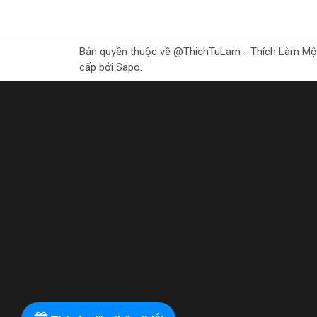
Bản quyền thuộc về @ThichTuLam - Thích Làm Mộc Gr
cấp bởi Sapo.