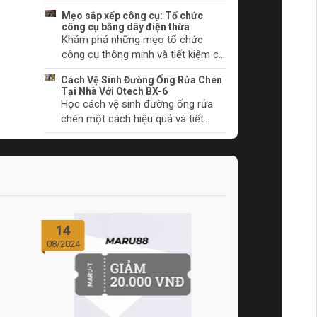
chúng bắt đầu.
khởi động và cách khắc phục
Mẹo sắp xếp công cụ: Tổ chức
chúng. Tìm hiểu thêm ngay!
công cụ bằng dây điện thừa
Khám phá những mẹo tổ chức
công cụ thông minh và tiết kiệm chi
phí với dây điện thừa. Biến không
Cách Vệ Sinh Đường Ống Rửa Chén
gian làm việc của bạn trở nên gọn
Tại Nhà Với Otech BX-6
gàng và khoa học.
Học cách vệ sinh đường ống rửa
chén một cách hiệu quả và tiết
kiệm thời gian tại nhà với sản phẩm
Otech BX-6. Đảm bảo vệ sinh và
hiệu quả hoạt động tối ưu.
14
08/2024