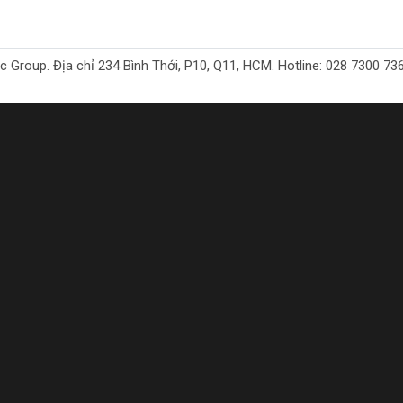
oup. Địa chỉ 234 Bình Thới, P10, Q11, HCM. Hotline: 028 7300 7368. 