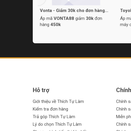
 cho tất cả sản
Vonta - Giảm 30k cho đơn hàng
Toyo
450k
mực
m
8%
sản phẩm
Áp mã
VONTA88
giảm
30k
đơn
Áp 
hàng
450k
máy 
Hỗ trợ
Chính
Giới thiệu về Thích Tự Làm
Chính 
Kiểm tra đơn hàng
Chính s
Trả góp Thích Tự Làm
Miễn ph
Lý do chọn Thích Tự Làm
Chính s