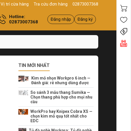
hới, P10, Q11, HCM
Sản phẩm
Chính hãng - Chất lượng
Yên t
Vị trí cừa hàng
Tra cứu đơn hàng
02873007368
Hotline:
Đăng nhập
Đăng ký
02873007368
Tiến
TIN MỚI NHẤT
Kìm mỏ nhọn Workpro 6 inch —
Đánh giá: rẻ nhưng dùng được
So sánh 3 mẫu thang Sumika —
Chọn thang phù hợp cho mọi nhu
cầu
WorkPro hay Knipex Cobra XS —
chọn kìm mỏ quạ tốt nhất cho
EDC
Tủ đồ nghề Workpro: Tủ đồ nghề