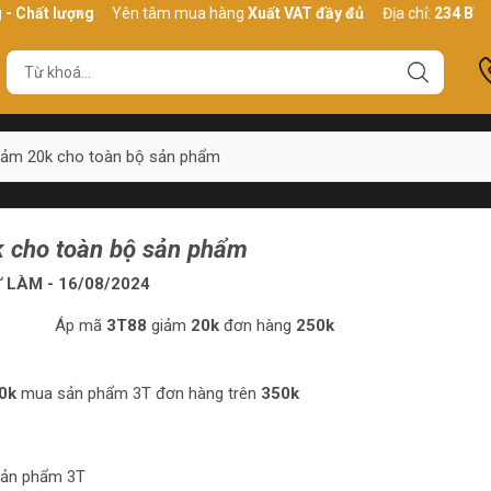
Chất lượng
Yên tâm mua hàng
Xuất VAT đầy đủ
Địa chỉ:
234 Bình T
iảm 20k cho toàn bộ sản phẩm
k cho toàn bộ sản phẩm
 LÀM - 16/08/2024
Áp mã
3T88
giảm
20k
đơn hàng
250k
0k
mua sản phẩm 3T đơn hàng trên
350k
sản phẩm 3T