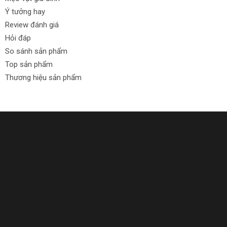
Ý tưởng hay
Đổi trả 30 ngày: Cam kết đổi trả sản phẩm trong vòng 30
ngày nếu có bất kỳ vấn đề gì.
Review đánh giá
Hỏi đáp
Cam kết từ Thích Tự Làm:
So sánh sản phẩm
Hãy tham gia mua hàng ngay để trải nghiệm:
Top sản phẩm
Thương hiệu sản phẩm
Sản phẩm chính hãng từ các thương hiệu uy tín.
Giá rẻ, phù hợp với túi tiền của bạn.
Đa dạng sản phẩm, đáp ứng mọi nhu cầu của bạn.
Hỗ trợ trả góp linh hoạt và tiện lợi.
Chính sách đổi trả trong vòng 30 ngày.
Hãy mua sắm ngay để không bỏ lỡ những ưu đãi tuyệt vời này!