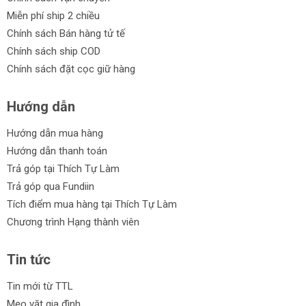
Máy nén khí Ingco
Miễn phí ship 2 chiều
Máy nén khí Tolsen
Chính sách Bán hàng tử tế
Chính sách ship COD
Máy nén khí CPH
Chính sách đặt cọc giữ hàng
Máy nén khí Maxpro
Hướng dẫn
Máy nén khí Cmart
Ưu điểm của danh mục máy nén khí:
Hướng dẫn mua hàng
Hướng dẫn thanh toán
Chất lượng cao: Sản phẩm được chọn lọc từ các thương
Trả góp tại Thích Tự Làm
hiệu uy tín, đảm bảo chất lượng và độ bền.
Trả góp qua Fundiin
Giá cả hợp lý: Đa dạng mức giá để phù hợp với nhu cầu
Tích điểm mua hàng tại Thích Tự Làm
và ngân sách của khách hàng.
Chương trình Hạng thành viên
Đa dạng chủng loại: Cung cấp nhiều loại máy nén khí để
phục vụ cho các công việc khác nhau.
Tin tức
Trả góp linh hoạt: Cung cấp chương trình trả góp giúp
Tin mới từ TTL
khách hàng tiện lợi trong việc sở hữu sản phẩm.
Mẹo vặt gia đình