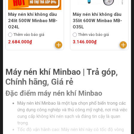
Máy nén khí không dầu
Máy nén khí không dầu
24lit 500W Minbao MB-
35lit 600W Minbao MB-
O24L
O35L
Thêm vào báo giá
Thêm vào báo giá
2.684.000₫
3.146.000₫
Máy nén khí Minbao
| Trả góp,
Chính hãng, Giá rẻ
Đặc điểm máy nén khí Minbao
Máy nén khí Minbao là một lựa chọn phổ biến trong các
ứng dụng công nghiệp và thủ công mỹ nghệ, nơi mà việc
cung cấp không khí nén sạch và đáng tin cậy là quan
trọng.
Tốc độ vận hành cao: Máy nén khí này có tốc độ vòng