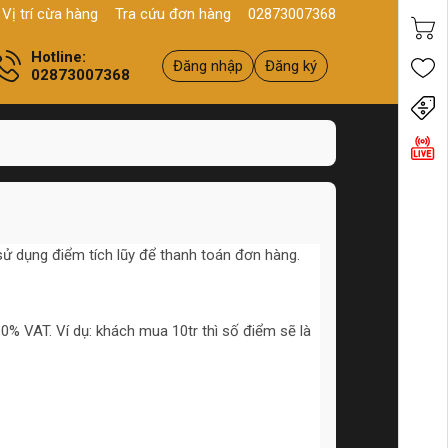
 Thới, P10, Q11, HCM
Sản phẩm
Chính hãng - Chất lượng
Yên
Vị trí cừa hàng
Tra cứu đơn hàng
02873007368
Hotline:
Đăng nhập
Đăng ký
02873007368
Tiến
sử dụng điểm tích lũy để thanh toán đơn hàng.
0% VAT. Ví dụ: khách mua 10tr thì số điểm sẽ là