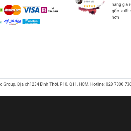
hàng
hàng giá 
strore l
gốc xuất 
hơn
oup. Địa chỉ 234 Bình Thới, P10, Q11, HCM. Hotline: 028 7300 7368. 