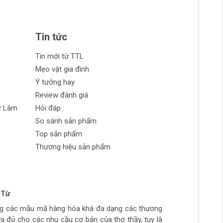
Tin tức
Tin mới từ TTL
Mẹo vặt gia đình
Ý tưởng hay
Review đánh giá
ự Làm
Hỏi đáp
So sánh sản phẩm
Top sản phẩm
Thương hiệu sản phẩm
 Từ
n Phong
 tran huynh
yễn
ng các mẫu mã hàng hóa khá đa dạng các thương
ch tự làm hàng chất lượng giá sinh viên, thich hợp
ừa túi tiền, số lượng hàng ít, thường phải đợi đặt
ừa đủ cho các nhu cầu cơ bản của thợ thầy, tuy là
ẻ
hầy đi làm hằng ngày.. còn cao cấp ghé>>>>>>>>