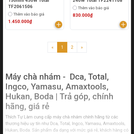
150mm 450W Total
240W Total TF2241108
TF2061506
Thêm vào báo giá
Thêm vào báo giá
830.000₫
1.450.000₫
«
1
2
»
Máy chà nhám - Dca, Total,
Ingco, Yamasu, Amaxtools,
Hukan, Boda | Trả góp, chính
hãng, giá rẻ
Thích Tự Làm cung cấp máy chà nhám chính hãng từ các
thương hiệu uy tín như Dca, Total, Ingco, Yamasu, Amaxtools,
Hukan, Boda. Sản phẩm đa dạng với mức giá rẻ, khách hàng có