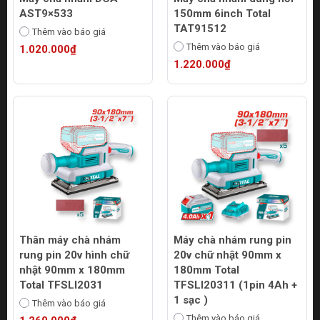
AST9×533
150mm 6inch Total
TAT91512
Thêm vào báo giá
Thêm vào báo giá
1.020.000₫
1.220.000₫
Thân máy chà nhám
Máy chà nhám rung pin
rung pin 20v hình chữ
20v chữ nhật 90mm x
nhật 90mm x 180mm
180mm Total
Total TFSLI2031
TFSLI20311 (1pin 4Ah +
1 sạc )
Thêm vào báo giá
Thêm vào báo giá