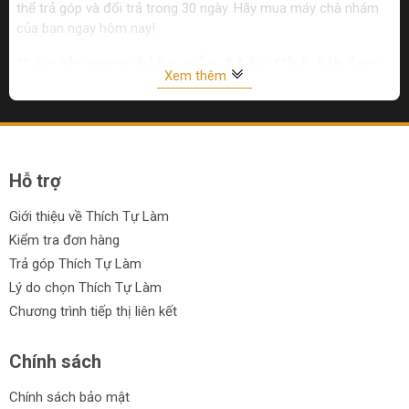
thể trả góp và đổi trả trong 30 ngày. Hãy mua máy chà nhám
của bạn ngay hôm nay!
Các thương hiệu của Máy Chà Nhám :
Xem thêm
Máy chà nhám DCA
Máy chà nhám Tolsen
Máy chà nhám Ingco
Hỗ trợ
Máy chà nhám Total
Giới thiệu về Thích Tự Làm
Máy chà nhám Maxpro
Kiểm tra đơn hàng
Trả góp Thích Tự Làm
Máy chà nhám TPC
Lý do chọn Thích Tự Làm
Máy chà nhám Makute
Chương trình tiếp thị liên kết
Máy chà nhám Gomes
Chính sách
Ưu điểm của máy chà nhám:
Chính sách bảo mật
Hiệu suất cao: Đảm bảo công việc được hoàn thành