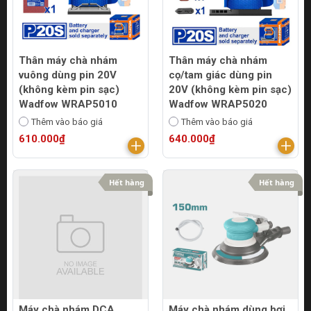
Thân máy chà nhám
Thân máy chà nhám
vuông dùng pin 20V
cọ/tam giác dùng pin
(không kèm pin sạc)
20V (không kèm pin sạc)
Wadfow WRAP5010
Wadfow WRAP5020
Thêm vào báo giá
Thêm vào báo giá
610.000₫
640.000₫
Hết hàng
Hết hàng
Máy chà nhám DCA
Máy chà nhám dùng hơi