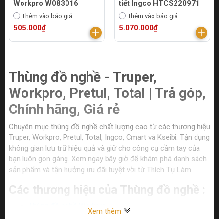
Workpro W083016
tiết Ingco HTCS220971
Thêm vào báo giá
Thêm vào báo giá
505.000₫
5.070.000₫
Thùng đồ nghề - Truper,
Workpro, Pretul, Total | Trả góp,
Chính hãng, Giá rẻ
Chuyên mục thùng đồ nghề chất lượng cao từ các thương hiệu
Truper, Workpro, Pretul, Total, Ingco, Cmart và Kseibi. Tận dụng
không gian lưu trữ hiệu quả và giữ cho công cụ cầm tay của
bạn luôn gọn gàng. Xem ngay bây giờ để khám phá danh sách
sản phẩm và tận hưởng ưu đãi tuyệt vời từ Thích Tự Làm.
Các thương hiệu của Thùng đồ nghề :
Thùng đồ nghề Workpro
Xem thêm