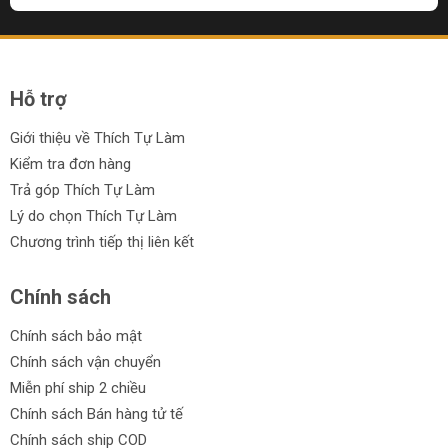
Thùng đồ nghề CFCooper
Thùng đồ nghề Tolsen
Thùng đồ nghề Kseibi
Hỗ trợ
Thùng đồ nghề Pretul
Giới thiệu về Thích Tự Làm
Thùng đồ nghề Truper
Kiểm tra đơn hàng
Trả góp Thích Tự Làm
Thùng đồ nghề Ingco
Lý do chọn Thích Tự Làm
Thùng đồ nghề Cmart
Chương trình tiếp thị liên kết
Ưu điểm của thùng đựng đồ nghề:
Chính sách
Thiết kế chắc chắn và bền bỉ.
Chính sách bảo mật
Dung tích rộng rãi và các ngăn phân chia thông minh.
Chính sách vận chuyển
Miễn phí ship 2 chiều
Chất liệu chịu va đập và chống thấm nước.
Chính sách Bán hàng tử tế
Dễ dàng di chuyển nhờ vào thiết kế tiện lợi của tay xách.
Chính sách ship COD