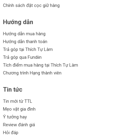
Phù hợp để lưu trữ và di chuyển các công cụ cầm tay
Chính sách đặt cọc giữ hàng
một cách an toàn.
Hướng dẫn
Cam kết từ Thích Tự Làm:
Hướng dẫn mua hàng
Chúng tôi cam kết mang đến cho bạn những sản phẩm thùng
đựng đồ nghề chính hãng với giá rẻ, đa dạng về mẫu mã và
Hướng dẫn thanh toán
tính năng.
Trả góp tại Thích Tự Làm
Trả góp qua Fundiin
Bên cạnh đó, chúng tôi còn cung cấp dịch vụ trả góp linh hoạt
Tích điểm mua hàng tại Thích Tự Làm
và chính sách đổi trả trong vòng 30 ngày.
Chương trình Hạng thành viên
Hãy nhanh tay chọn sản phẩm phù hợp ngay bây giờ!
Tin tức
Tin mới từ TTL
Mẹo vặt gia đình
Ý tưởng hay
Review đánh giá
Hỏi đáp