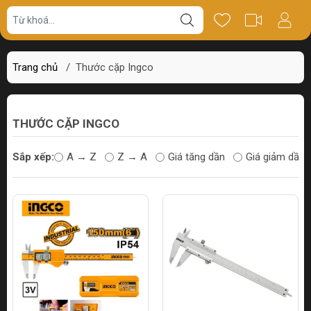
Trang chủ
/
Thước cặp Ingco
THƯỚC CẶP INGCO
Sắp xếp:
A → Z
Z → A
Giá tăng dần
Giá giảm dần