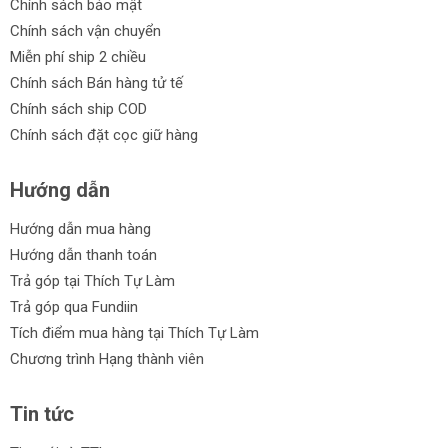
Chính sách bảo mật
người dùng.
Chính sách vận chuyển
Các thương hiệu của Thước cặp
Miễn phí ship 2 chiều
Chính sách Bán hàng tử tế
Thước cặp Kingblue
Chính sách ship COD
Thước cặp Cmart
Chính sách đặt cọc giữ hàng
Thước cặp Workpro
Hướng dẫn
Thước cặp Ingco
Hướng dẫn mua hàng
Thước cặp Total
Hướng dẫn thanh toán
Thước cặp Truper
Trả góp tại Thích Tự Làm
Trả góp qua Fundiin
Thước cặp Tolsen
Tích điểm mua hàng tại Thích Tự Làm
Thước cặp Meifeng
Chương trình Hạng thành viên
Ưu điểm của thước cặp:
Tin tức
Chất lượng cao.