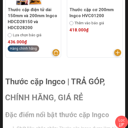
Thước cặp điện tử dài
Thước cặp cơ 200mm
150mm và 200mm Ingco
Ingco HVC01200
HDCD28150 và
Thêm vào báo giá
HDCD28200
418.000₫
Lựa chọn báo giá
436.000₫
Hàng chính hãng
Thước cặp Ingco | TRẢ GÓP,
CHÍNH HÃNG, GIÁ RẺ
Đặc điểm nổi bật thước cặp Ingco