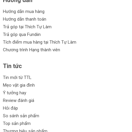
Cam kết từ Thích Tự Làm:
Hướng dẫn mua hàng
Chính hãng: Máy bào gỗ được cung cấp từ các thương
Hướng dẫn thanh toán
hiệu uy tín.
Trả góp tại Thích Tự Làm
Trả góp qua Fundiin
Giá rẻ: Cung cấp máy bào gỗ với mức giá hợp lý và cạnh
tranh.
Tích điểm mua hàng tại Thích Tự Làm
Chương trình Hạng thành viên
Đa dạng: Sự lựa chọn đa dạng về thương hiệu và tính
năng.
Tin tức
Trả góp: Hỗ trợ trả góp linh hoạt cho khách hàng.
Tin mới từ TTL
Đổi trả 30 ngày: Đảm bảo quyền lợi của khách hàng
Mẹo vặt gia đình
trong vòng 30 ngày sau mua hàng.
Ý tưởng hay
Hãy lựa chọn máy bào gỗ phù hợp và bắt tay vào công việc
Review đánh giá
DIY ngay!
Hỏi đáp
So sánh sản phẩm
Top sản phẩm
Thương hiệu sản phẩm