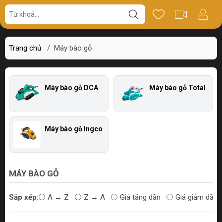
Trang chủ
/
Máy bào gỗ
Máy bào gỗ DCA
Máy bào gỗ Total
Máy bào gỗ Ingco
MÁY BÀO GỖ
Sắp xếp:
A → Z
Z → A
Giá tăng dần
Giá giảm dần