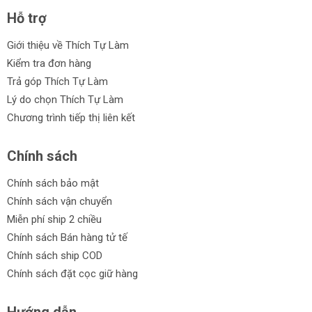
Máy bào gỗ Total
Hỗ trợ
Máy bào gỗ Maxpro
Giới thiệu về Thích Tự Làm
Kiểm tra đơn hàng
Máy bào gỗ Ingco
Trả góp Thích Tự Làm
Máy bào gỗ Makute
Lý do chọn Thích Tự Làm
Máy bào gỗ Gomes
Chương trình tiếp thị liên kết
Máy bào gỗ DCA
Chính sách
Ưu điểm của máy bào gỗ:
Chính sách bảo mật
Hiệu suất cao giúp tiết kiệm thời gian làm việc.
Chính sách vận chuyển
Miễn phí ship 2 chiều
Thiết kế chắc chắn và độ bền cao.
Chính sách Bán hàng tử tế
Độ chính xác và độ mịn của kết quả bào gỗ.
Chính sách ship COD
Chính sách đặt cọc giữ hàng
Dễ sử dụng và điều chỉnh độ sâu bào.
Đa dạng tính năng và phụ kiện đi kèm.
Hướng dẫn