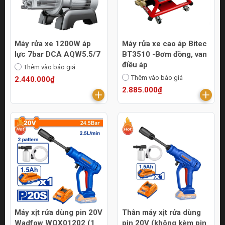
Máy rửa xe 1200W áp
Máy rửa xe cao áp Bitec
lực 7bar DCA AQW5.5/7
BT3510 -Bơm đồng, van
điều áp
Thêm vào báo giá
Thêm vào báo giá
2.440.000₫
2.885.000₫
Máy xịt rửa dùng pin 20V
Thân máy xịt rửa dùng
Wadfow WQX01202 (1
pin 20V (không kèm pin