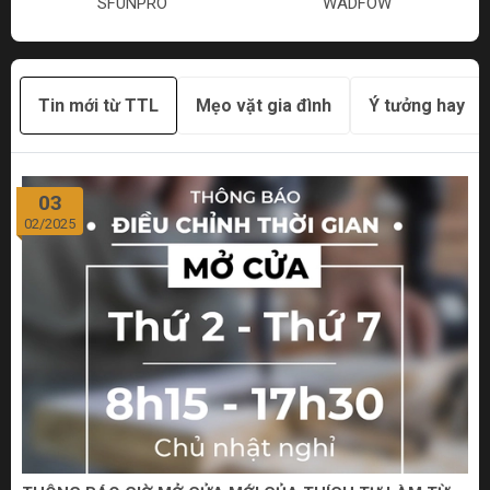
SFUNPRO
WADFOW
Tin mới từ TTL
Mẹo vặt gia đình
Ý tưởng hay
03
02/2025