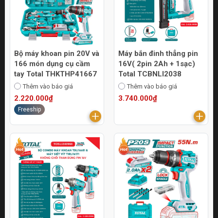
Bộ máy khoan pin 20V và
Máy bắn đinh thẳng pin
166 món dụng cụ cầm
16V( 2pin 2Ah + 1sạc)
tay Total THKTHP41667
Total TCBNLI2038
Thêm vào báo giá
Thêm vào báo giá
2.220.000₫
3.740.000₫
Freeship