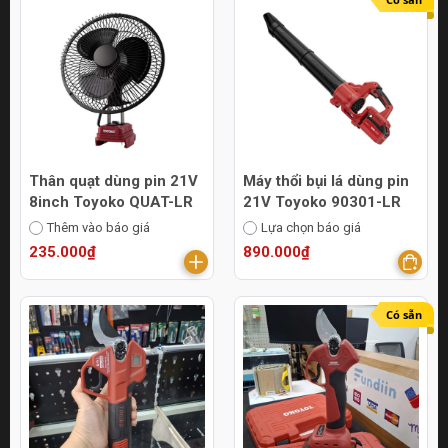
Thân quạt dùng pin 21V
Máy thổi bụi lá dùng pin
8inch Toyoko QUAT-LR
21V Toyoko 90301-LR
Thêm vào báo giá
Lựa chọn báo giá
235.000₫
890.000₫
Có sẵn