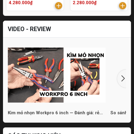
4.280.000₫
2.280.000₫
VIDEO - REVIEW
Kìm mỏ nhọn Workpro 6 inch — Đánh giá: rẻ
So sánh 3 
nhưng dùng được
phù hợp ch