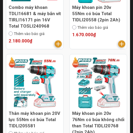
Combo máy khoan
Máy khoan pin 20v
TDLI16681 & máy bắn vít
55Nm có búa Total
TIRLI16171 pin 16V
TIDLI20558 (2pin 2Ah)
Total TOSLI240968
Thêm vào báo giá
Thêm vào báo giá
1.670.000₫
2.180.000₫
Thân máy khoan pin 20V
Máy khoan pin 20v
lực 55Nm có búa Total
76Nm có búa không chổi
TIDLI205581
than Total TIDLI20768
(2pin 2Ah)