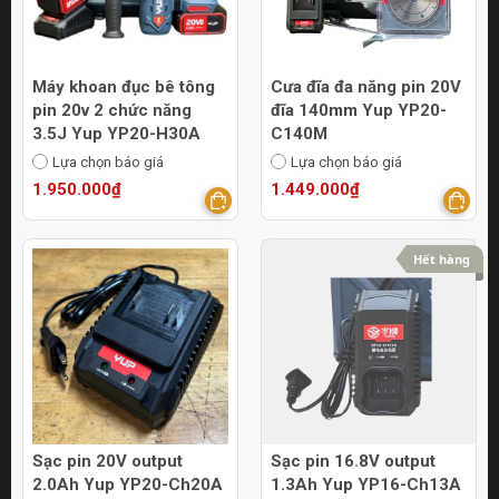
Máy khoan đục bê tông
Cưa đĩa đa năng pin 20V
pin 20v 2 chức năng
đĩa 140mm Yup YP20-
3.5J Yup YP20-H30A
C140M
Lựa chọn báo giá
Lựa chọn báo giá
1.950.000₫
1.449.000₫
Hết hàng
Sạc pin 20V output
Sạc pin 16.8V output
2.0Ah Yup YP20-Ch20A
1.3Ah Yup YP16-Ch13A