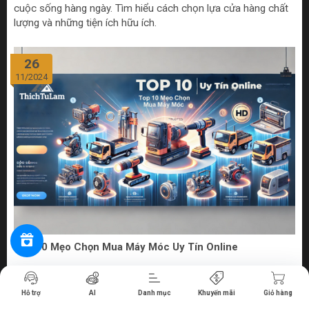
cuộc sống hàng ngày. Tìm hiểu cách chọn lựa cửa hàng chất
lượng và những tiện ích hữu ích.
26
11/2024
Top 10 Mẹo Chọn Mua Máy Móc Uy Tín Online
Tiến hành thanh toán
Bước vào thế giới số hóa ngày nay, việc mua sắm máy móc
Hỗ trợ
AI
Danh mục
Khuyến mãi
Giỏ hàng
từ các cửa hàng bán máy móc online uy tín không chỉ đem lại