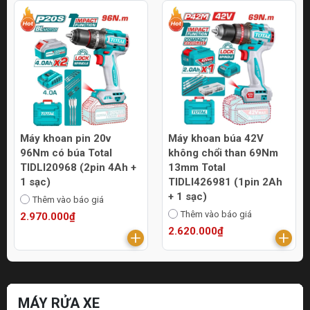
Máy khoan pin 20v
Máy khoan búa 42V
96Nm có búa Total
không chổi than 69Nm
TIDLI20968 (2pin 4Ah +
13mm Total
1 sạc)
TIDLI426981 (1pin 2Ah
+ 1 sạc)
Thêm vào báo giá
Thêm vào báo giá
2.970.000₫
2.620.000₫
MÁY RỬA XE