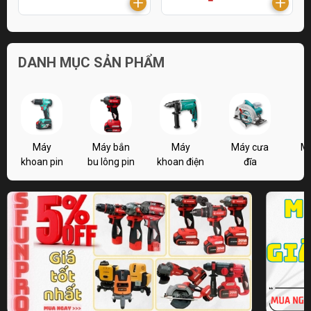
DANH MỤC SẢN PHẨM
Máy
Máy bắn
Máy
Máy cưa
M
khoan pin
bu lông pin
khoan điện
đĩa