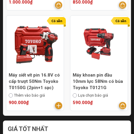
1.000.000₫
850.000₫
Có sẵn
Có sẵn
Máy siết vít pin 16.8V có
Máy khoan pin đầu
cấp trượt 50Nm Toyoko
10mm lực 58Nm có búa
T0150G (2pin+1 sạc)
Toyoko T0121G
Thêm vào báo giá
Lựa chọn báo giá
900.000₫
590.000₫
GIÁ TỐT NHẤT