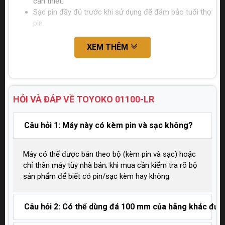
cần thiết.
Sạc pin đầy đủ trước khi sử dụng để đảm bảo tuổi thọ
pin.
XEM THÊM
HỎI VÀ ĐÁP VỀ TOYOKO
01100-LR
Câu hỏi 1: Máy này có kèm pin và sạc không?
Máy có thể được bán theo bộ (kèm pin và sạc) hoặc
chỉ thân máy tùy nhà bán; khi mua cần kiểm tra rõ bộ
sản phẩm để biết có pin/sạc kèm hay không.
Câu hỏi 2: Có thể dùng đá 100 mm của hãng khác đư