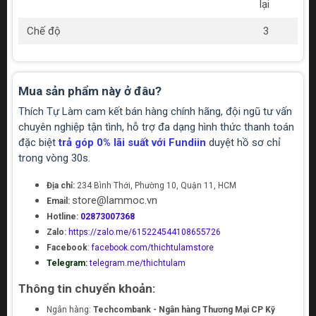
lại
Chế độ
3
Mua sản phẩm này ở đâu?
Thích Tự Làm cam kết bán hàng chính hãng, đội ngũ tư vấn
chuyên nghiệp tận tình, hỗ trợ đa dạng hình thức thanh toán
đặc biệt
trả góp 0% lãi suất với Fundiin
duyệt hồ sơ chỉ
trong vòng 30s.
Địa chỉ:
234 Bình Thới, Phường 10, Quận 11, HCM
store@lammoc.vn
Email:
Hotline:
02873007368
Zalo:
https://zalo.me/615224544108655726
Facebook
:
facebook.com/thichtulamstore
Telegram:
telegram.me/thichtulam
Thông tin chuyển khoản:
Ngân hàng:
Techcombank - Ngân hàng Thương Mại CP Kỹ