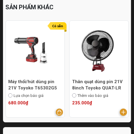
SẢN PHẨM KHÁC
Có sẵn
Máy thổi/hút dùng pin
Thân quạt dùng pin 21V
21V Toyoko T65302G5
8inch Toyoko QUAT-LR
Lựa chọn báo giá
Thêm vào báo giá
680.000₫
235.000₫