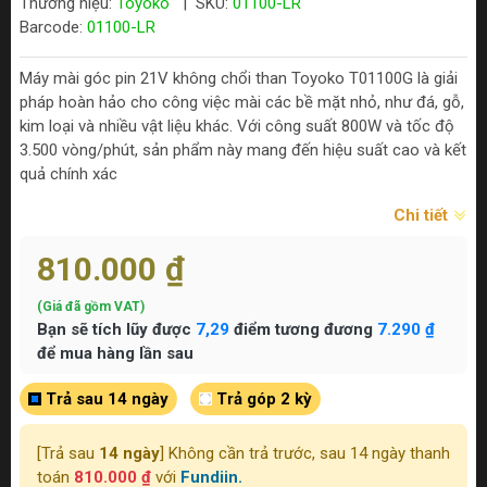
Thương hiệu:
Toyoko
|
SKU:
01100-LR
Barcode:
01100-LR
Máy mài góc pin 21V không chổi than Toyoko T01100G là giải
pháp hoàn hảo cho công việc mài các bề mặt nhỏ, như đá, gỗ,
kim loại và nhiều vật liệu khác. Với công suất 800W và tốc độ
3.500 vòng/phút, sản phẩm này mang đến hiệu suất cao và kết
quả chính xác
Chi tiết
810.000 ₫
(Giá đã gồm VAT)
Bạn sẽ tích lũy được
7,29
điểm tương đương
7.290 ₫
để mua hàng lần sau
Trả sau 14 ngày
Trả góp 2 kỳ
[Trả sau
14 ngày
] Không cần trả trước, sau 14 ngày thanh
toán
810.000 ₫
với
Fundiin.