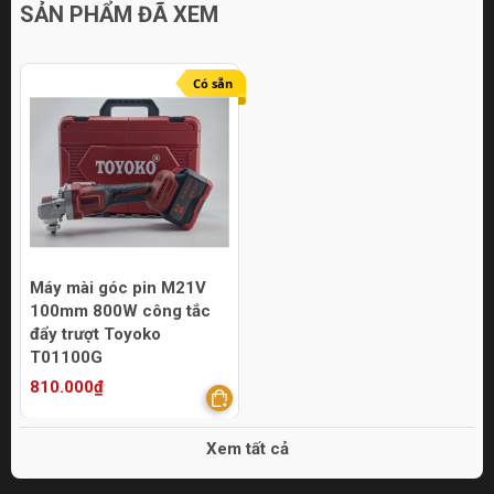
SẢN PHẨM ĐÃ XEM
Có sẵn
Máy mài góc pin M21V
100mm 800W công tắc
đẩy trượt Toyoko
T01100G
810.000₫
Xem tất cả