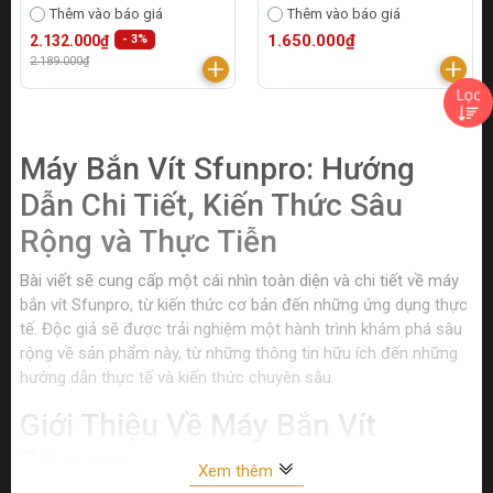
Thêm vào báo giá
Thêm vào báo giá
1.650.000₫
2.132.000₫
- 3%
2.189.000₫
Máy Bắn Vít Sfunpro: Hướng
Dẫn Chi Tiết, Kiến Thức Sâu
Rộng và Thực Tiễn
Bài viết sẽ cung cấp một cái nhìn toàn diện và chi tiết về máy
bắn vít Sfunpro, từ kiến thức cơ bản đến những ứng dụng thực
tế. Độc giả sẽ được trải nghiệm một hành trình khám phá sâu
rộng về sản phẩm này, từ những thông tin hữu ích đến những
hướng dẫn thực tế và kiến thức chuyên sâu.
Giới Thiệu Về Máy Bắn Vít
Sfunpro
Xem thêm