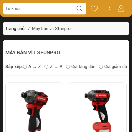
Trang chủ
/
Máy bắn vít Sfunpro
MÁY BẮN VÍT SFUNPRO
Sắp xếp:
A → Z
Z → A
Giá tăng dần
Giá giảm dần