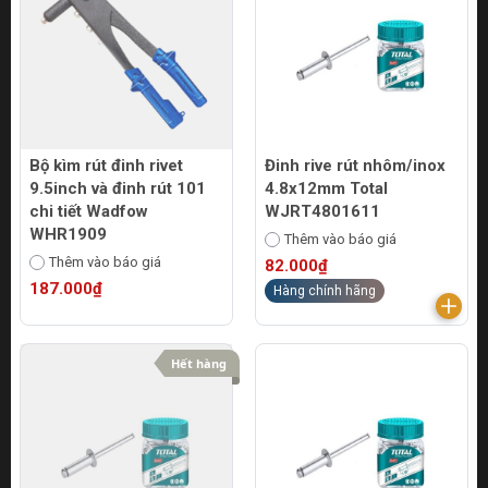
Bộ kìm rút đinh rivet
Đinh rive rút nhôm/inox
9.5inch và đinh rút 101
4.8x12mm Total
chi tiết Wadfow
WJRT4801611
WHR1909
Thêm vào báo giá
Thêm vào báo giá
82.000₫
187.000₫
Hàng chính hãng
Hết hàng