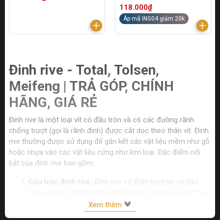
118.000₫
Áp mã ING04 giảm 20k
Đinh rive - Total, Tolsen,
Meifeng | TRẢ GÓP, CHÍNH
HÃNG, GIÁ RẺ
Đinh rive là một loại vít có đầu tròn và có các đường rãnh
chống trượt (gọi là rãnh đinh) được cắt dọc theo thân vít. Đinh
rive thường được sử dụng để gắn kết các vật liệu mềm như gỗ
hoặc nhựa vào các vật liệu cứng như kim loại. Đặc điểm nổi
bật của đinh rive bao gồm:
Cấu trúc đinh rive:
Đinh rive có thân trụ tròn và đầu
tròn, với các đường rãnh chống trượt được cắt dọc theo
thân vít. Đường rãnh này giúp tạo ma sát để đinh không
Xem thêm
bị tuột ra khi được gắn kết.