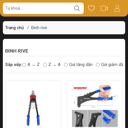
Trang chủ
/
Đinh rive
ĐINH RIVE
Sắp xếp:
A → Z
Z → A
Giá tăng dần
Giá giảm dần