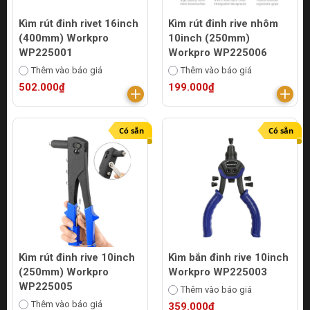
Kìm rút đinh rivet 16inch
Kìm rút đinh rive nhôm
(400mm) Workpro
10inch (250mm)
WP225001
Workpro WP225006
Thêm vào báo giá
Thêm vào báo giá
502.000₫
199.000₫
Có sẵn
Có sẵn
Kìm rút đinh rive 10inch
Kìm bắn đinh rive 10inch
(250mm) Workpro
Workpro WP225003
WP225005
Thêm vào báo giá
Thêm vào báo giá
359.000₫