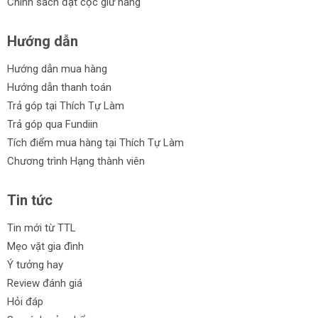
Chính sách đặt cọc giữ hàng
Đinh sắt
Đinh bắn ty
Đinh ghim bấm
Hướng dẫn
Đinh thép
Hướng dẫn mua hàng
Ưu điểm của đinh, ốc:
Hướng dẫn thanh toán
Chất lượng cao
Trả góp tại Thích Tự Làm
Bền bỉ
Trả góp qua Fundiin
Đa dạng kích cỡ
Tích điểm mua hàng tại Thích Tự Làm
Tiện dụng
Chương trình Hạng thành viên
Dễ sử dụng
Cam kết từ Thích Tự Làm:
Tin tức
Chính hãng
Tin mới từ TTL
Giá rẻ
Mẹo vặt gia đình
Đa dạng
Ý tưởng hay
Trả góp
Đổi trả trong 30 ngày
Review đánh giá
Hỏi đáp