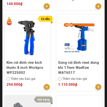
140.000₫
Có sẵn
Kìm rút đinh rive kích
Súng rút đinh rivet dùng
thước 8 inch Workpro
khí 17mm Wadfow
WP225002
WAT6517
Thêm vào báo giá
Thêm vào báo giá
294.000₫
1.110.000₫
Hết hàng