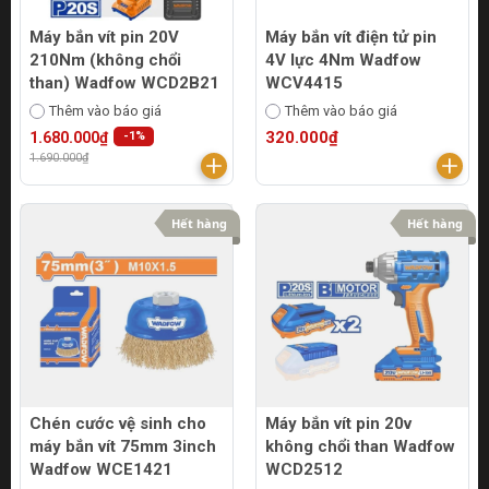
Máy bắn vít pin 20V
Máy bắn vít điện tử pin
210Nm (không chổi
4V lực 4Nm Wadfow
than) Wadfow WCD2B21
WCV4415
Thêm vào báo giá
Thêm vào báo giá
320.000₫
1.680.000₫
-1%
1.690.000₫
Hết hàng
Hết hàng
Chén cước vệ sinh cho
Máy bắn vít pin 20v
máy bắn vít 75mm 3inch
không chổi than Wadfow
Wadfow WCE1421
WCD2512