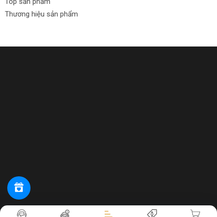
Top sản phẩm
phẩm gỗ khác. Quá trình bào gỗ giúp tạo ra các sản phẩm có
Thương hiệu sản phẩm
bề mặt mịn và chính xác, phục vụ cho việc sản xuất nội thất và
xây dựng.
Công dụng của máy bào gỗ trong việc
chế biến gỗ
Ngoài ra, máy bào gỗ cũng được sử dụng để chế biến gỗ
thành các sản phẩm cuối cùng như đồ chơi gỗ, đồ trang trí và
các sản phẩm gỗ khác. Quá trình bào gỗ giúp tạo ra các sản
phẩm có độ bóng mịn và chính xác, nâng cao giá trị thẩm mỹ
và sử dụng của sản phẩm gỗ.
Các Loại Máy Bào Gỗ Phổ Biến
Trên thị trường hiện nay, có nhiều loại máy bào gỗ phổ biến,
mỗi loại phục vụ cho các mục đích sử dụng khác nhau.
Máy bào gỗ đa năng
Tiến hành thanh toán