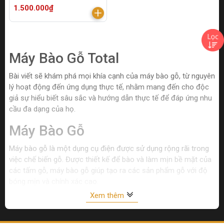
1.500.000₫
Máy Bào Gỗ Total
Bài viết sẽ khám phá mọi khía cạnh của máy bào gỗ, từ nguyên
lý hoạt động đến ứng dụng thực tế, nhằm mang đến cho độc
giả sự hiểu biết sâu sắc và hướng dẫn thực tế để đáp ứng nhu
cầu đa dạng của họ.
Máy Bào Gỗ
Máy bào gỗ là một dụng cụ điện được sử dụng rộng rãi trong
việc chế biến gỗ. Được thiết kế để bào và làm mịn bề mặt của
các tấm gỗ, máy bào gỗ giúp tạo ra các sản phẩm gỗ với độ
bóng mịn và chính xác cao.
Xem thêm
Định nghĩa máy bào gỗ