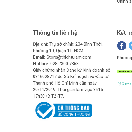
Chính s
Các nguyên tắc cơ bản của p
Cảo chữ C sử dụng các cử chỉ tay, các biểu hi
tiếp một cách chính xác.
Thông tin liên hệ
Kết n
Các bước thực hiện cảo chữ C
Địa chỉ:
Trụ sở chính: 234 Bình Thới,
Để thực hiện cảo chữ C một cách chính xác, ngư
Phường 10, Quận 11, HCM.
Email:
Store@thichtulam.com
Phương 
Hotline:
028 7300 7368
Ứng dụng của phương ph
Giấy chứng nhận Đăng ký Kinh doanh số
0316028717 do Sở Kế hoạch và Đầu tư
Việc sử dụng cảo chữ C trong 
Thành phố Hồ Chí Minh cấp ngày
20/11/2019. Thời gian làm việc 8h15-
Cảo chữ C đóng vai trò quan trọng trong việc giả
17h30 từ T2-T7.
cũng như bạn bè.
Ứng dụng của cảo chữ C trong
Phương pháp cảo chữ C đóng góp vào việc bảo tồ
tự nhiên.