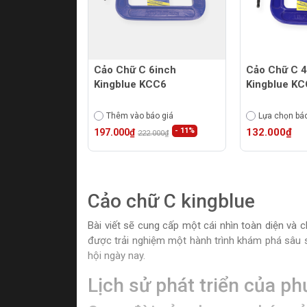
Cảo Chữ C 6inch
Cảo Chữ C 4
Kingblue KCC6
Kingblue K
Thêm vào báo giá
Lựa chọn báo
- 11%
132.000₫
197.000₫
222.000₫
Cảo chữ C kingblue
Bài viết sẽ cung cấp một cái nhìn toàn diện và 
được trải nghiệm một hành trình khám phá sâu 
hội ngày nay.
Lịch sử phát triển của p