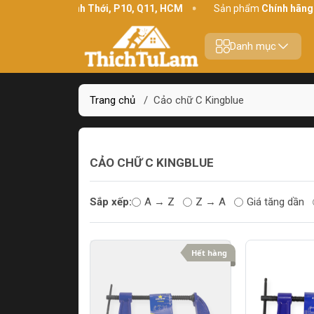
Địa chỉ:
234 Bình Thới, P10, Q11, HCM
Sản phẩm
Chính hãng -
Danh mục
Trang chủ
/
Cảo chữ C Kingblue
CẢO CHỮ C KINGBLUE
Sắp xếp:
A → Z
Z → A
Giá tăng dần
Hết hàng