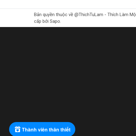
Cảo chữ C và vai trò của nó t
Bản quyền thuộc về @ThichTuLam - Thích Làm Mộc Gr
Phương pháp cảo chữ C mở ra cơ hội cho người k
cấp bởi Sapo.
bản thân.
Tầm quan trọng của phươ
Sự cần thiết của việc hiểu bi
Trong một xã hội đa dạng ngôn ngữ như ngày nay,
Tầm quan trọng của việc bảo 
Bảo tồn và phát triển ngôn ngữ thông qua cảo c
Cảo chữ C và vai trò của nó t
Phương pháp cảo chữ C đóng vai trò quan trọng t
một cách tích cực.
Thành viên thân thiết
Bài viết đã cung cấp một cái nhìn toàn diện và 