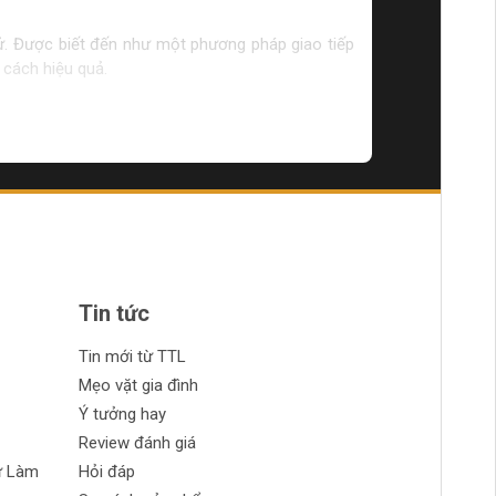
 sử. Được biết đến như một phương pháp giao tiếp
 cách hiệu quả.
ục để phù hợp với nhu cầu giao tiếp của cộng đồng
triển ngôn ngữ
à phát triển ngôn ngữ của cộng đồng người khiếm
Tin tức
Tin mới từ TTL
Mẹo vặt gia đình
Ý tưởng hay
Review đánh giá
 này giúp họ có thể giao tiếp và hiểu biết ngôn
ự Làm
Hỏi đáp