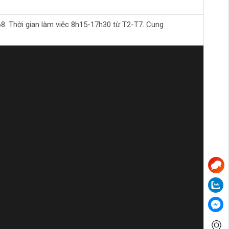
ính
Thời gian làm việc 8h15-17h30 từ T2-T7. Cung
bằng, tạo điều kiện thuận lợi cho họ phát triển
ày nay
 ngữ
 tiếp một cách hiệu quả với người khiếm thính.
ương pháp cảo chữ C
m gia vào cộng đồng một cách tích cực.
i khiếm thính
ó thể phát triển bản thân và tham gia vào xã hội
ng thực tế trong cuộc sống hàng ngày. Độc giả đã