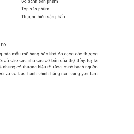
So sánh sản phẩm
Top sản phẩm
Thương hiệu sản phẩm
cần nắm vững các nguyên tắc này để có thể giao
 Từ
chỉ và biểu hiện ngôn ngữ.
n Phong
 tran huynh
yễn
ng các mẫu mã hàng hóa khá đa dạng các thương
ch tự làm hàng chất lượng giá sinh viên, thich hợp
ừa túi tiền, số lượng hàng ít, thường phải đợi đặt
ừa đủ cho các nhu cầu cơ bản của thợ thầy, tuy là
ẻ
hầy đi làm hằng ngày.. còn cao cấp ghé>>>>>>>>
rẻ nhưng có thương hiệu rõ ràng, minh bạch nguồn
 ngày
àm mộc >>>>>>>>
xứ và có bảo hành chính hãng nên củng yên tâm
thức một cách hiệu quả và tương tác với giáo viên
có thể giao tiếp và hiểu biết ngôn ngữ một cách