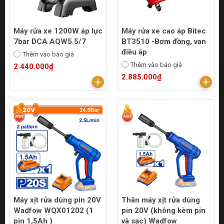
Máy rửa xe 1200W áp lực
Máy rửa xe cao áp Bitec
7bar DCA AQW5.5/7
BT3510 -Bơm đồng, van
điều áp
Thêm vào báo giá
Thêm vào báo giá
2.440.000₫
2.885.000₫
Máy xịt rửa dùng pin 20V
Thân máy xịt rửa dùng
Wadfow WQX01202 (1
pin 20V (không kèm pin
pin 1,5Ah )
và sạc) Wadfow