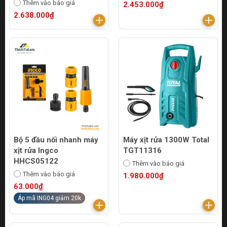
Thêm vào báo giá
2.453.000₫
2.638.000₫
Bộ 5 đầu nối nhanh máy
Máy xịt rửa 1300W Total
xịt rửa Ingco
TGT11316
HHCS05122
Thêm vào báo giá
Thêm vào báo giá
1.980.000₫
63.000₫
Áp mã ING04 giảm 20k