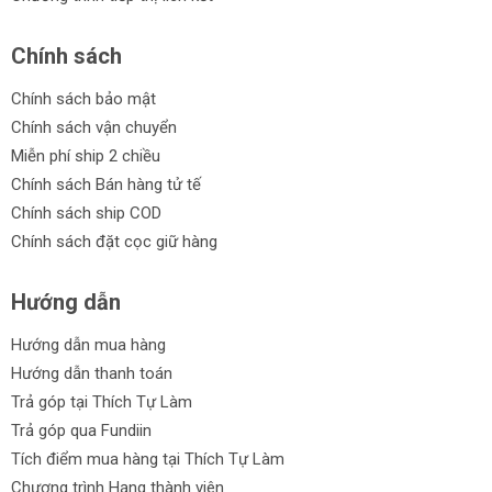
Ưu điểm của máy rửa xe:
Chính sách
Hiệu suất cao với công nghệ tiên tiến
Chính sách bảo mật
Thiết kế nhỏ gọn và dễ sử dụng
Chính sách vận chuyển
Miễn phí ship 2 chiều
Tiết kiệm nước và năng lượng
Chính sách Bán hàng tử tế
Đa chức năng cho nhiều loại bề mặt
Chính sách ship COD
Chính sách đặt cọc giữ hàng
Bền bỉ và độ bền cao
Cam kết từ Thích Tự Làm:
Hướng dẫn
Sản phẩm chính hãng
Hướng dẫn mua hàng
Giá cả hợp lý và cạnh tranh
Hướng dẫn thanh toán
Trả góp tại Thích Tự Làm
Đa dạng về mẫu mã và tính năng
Trả góp qua Fundiin
Hỗ trợ trả góp
Tích điểm mua hàng tại Thích Tự Làm
Chương trình Hạng thành viên