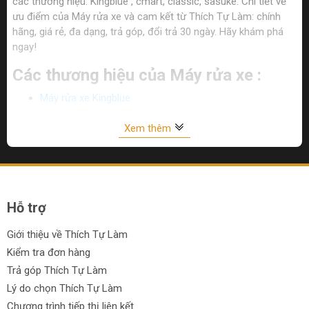
các thương hiệu: Kingblue , cmart, classic, sasuke. Chi tiết về
ưu điểm của Máy rửa xe và cam kết từ Thích Tự Làm: chính
hãng, giá rẻ, đa dạng, trả góp, đổi trả 30 ngày. Hãy khám phá
ngay!
Các thương hiệu của Máy rửa xe :
Máy rửa xe Kingblue
Máy rửa xe Classic
Xem thêm
Máy rửa xe Tolsen
Máy xịt rửa Total
Máy rửa xe Cmart
Hỗ trợ
Máy rửa xe TPC
Giới thiệu về Thích Tự Làm
Kiểm tra đơn hàng
Máy rửa xe Ingco
Trả góp Thích Tự Làm
Máy rửa xe DCA
Lý do chọn Thích Tự Làm
Chương trình tiếp thị liên kết
Máy rửa xe Sasuke