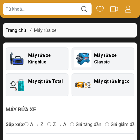
Trang chủ
/
Máy rửa xe
Máy rửa xe
Máy rửa xe
Kingblue
Classic
Msy xịt rửa Total
Máy xịt rửa Ingco
MÁY RỬA XE
Sắp xếp:
A → Z
Z → A
Giá tăng dần
Giá giảm dần