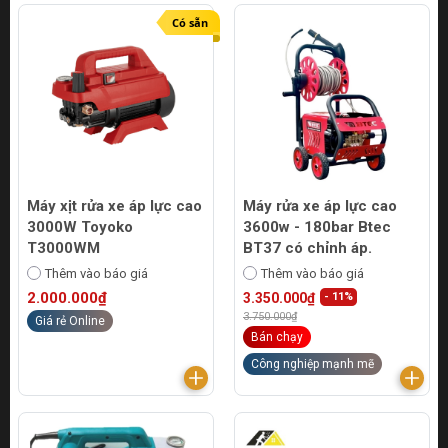
Có sẵn
Máy xịt rửa xe áp lực cao
Máy rửa xe áp lực cao
3000W Toyoko
3600w - 180bar Btec
T3000WM
BT37 có chỉnh áp.
Thêm vào báo giá
Thêm vào báo giá
2.000.000₫
3.350.000₫
- 11%
3.750.000₫
Giá rẻ Online
Bán chạy
Công nghiệp mạnh mẽ