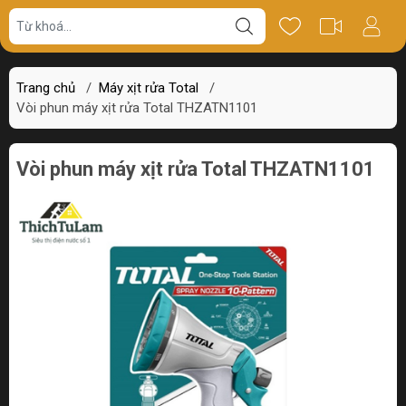
Giá bán
Miêu tả
Thông số
Review
Trang chủ
/
Máy xịt rửa Total
/
Vòi phun máy xịt rửa Total THZATN1101
Vòi phun máy xịt rửa Total THZATN1101