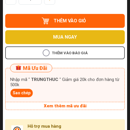
THÊM VÀO GIỎ
MUA NGAY
THÊM VÀO BÁO GIÁ
Mã Ưu Đãi
Nhập mã "
TRUNGTHUC
" Giảm giá 20k cho đơn hàng từ
500k
Sao chép
Xem thêm mã ưu đãi
Hỗ trợ mua hàng