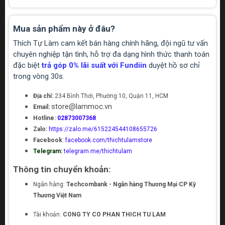
Mua sản phẩm này ở đâu?
Thích Tự Làm cam kết bán hàng chính hãng, đội ngũ tư vấn
chuyên nghiệp tận tình, hỗ trợ đa dạng hình thức thanh toán
đặc biệt
trả góp 0% lãi suất với Fundiin
duyệt hồ sơ chỉ
trong vòng 30s.
Địa chỉ:
234 Bình Thới, Phường 10, Quận 11, HCM
store@lammoc.vn
Email:
Hotline:
02873007368
Zalo:
https://zalo.me/615224544108655726
Facebook
:
facebook.com/thichtulamstore
Telegram:
telegram.me/thichtulam
Thông tin chuyển khoản:
Ngân hàng:
Techcombank - Ngân hàng Thương Mại CP Kỹ
Thương Việt Nam
Tài khoản:
CONG TY CO PHAN THICH TU LAM