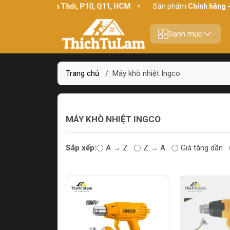
Địa chỉ:
234 Bình Thới, P10, Q11, HCM
Sản phẩm
Chính hãng - C
Danh mục
Trang chủ
/
Máy khò nhiệt Ingco
MÁY KHÒ NHIỆT INGCO
Sắp xếp:
A → Z
Z → A
Giá tăng dần