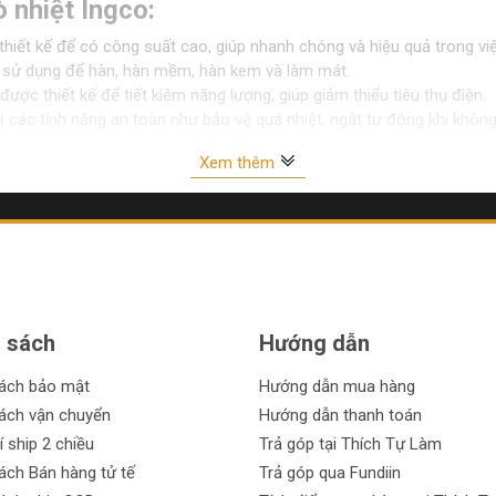
 nhiệt Ingco:
iết kế để có công suất cao, giúp nhanh chóng và hiệu quả trong việc
c sử dụng để hàn, hàn mềm, hàn kem và làm mát.
ược thiết kế để tiết kiệm năng lượng, giúp giảm thiểu tiêu thụ điện.
ị các tính năng an toàn như bảo vệ quá nhiệt, ngắt tự động khi khô
Xem thêm
kế đơn giản và dễ sử dụng, phù hợp cho cả người mới học và người c
t:
 sách
Hướng dẫn
sách bảo mật
Hướng dẫn mua hàng
ách vận chuyển
Hướng dẫn thanh toán
í ship 2 chiều
Trả góp tại Thích Tự Làm
ách Bán hàng tử tế
Trả góp qua Fundiin