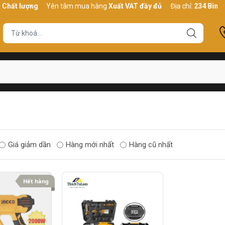
hất lượng
Yên tâm mua hàng
Xuất VAT đầy đủ
Địa chỉ:
234 Bình Th
Giá giảm dần
Hàng mới nhất
Hàng cũ nhất
Hết hàng