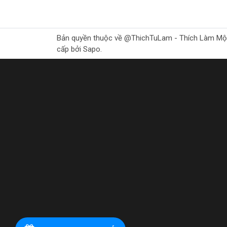
Bản quyền thuộc về @ThichTuLam - Thích Làm Mộc Gr
cấp bởi Sapo.