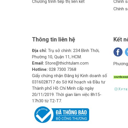
Chương trình tiếp thị liên kết
Chính s
Máy khò nhiệt Cmart
Chính s
Máy khò nhiệt Gomes
Ưu điểm của máy khò nhiệt:
Chất lượng đảm bảo từ các thương hiệu uy 
Thông tin liên hệ
Kết n
Đa dạng mẫu mã và công suất phù hợp cho
Sử dụng an toàn và dễ dàng điều chỉnh nhi
Địa chỉ:
Trụ sở chính: 234 Bình Thới,
Hiệu suất hoạt động cao và tiết kiệm năng
Phường 10, Quận 11, HCM.
Bảo hành lâu dài và hỗ trợ sau bán hàng tố
Email:
Store@thichtulam.com
Phương 
Cam kết từ Thích Tự Làm:
Hotline:
028 7300 7368
Giấy chứng nhận Đăng ký Kinh doanh số
Sản phẩm chính hãng từ các thương hiệu d
0316028717 do Sở Kế hoạch và Đầu tư
Giá cả cạnh tranh và phù hợp với ngân sác
Thành phố Hồ Chí Minh cấp ngày
Đa dạng các lựa chọn về máy khò nhiệt để
20/11/2019. Thời gian làm việc 8h15-
Hỗ trợ trả góp linh hoạt để giúp bạn tiếp c
17h30 từ T2-T7.
Chính sách đổi trả trong vòng 30 ngày đảm