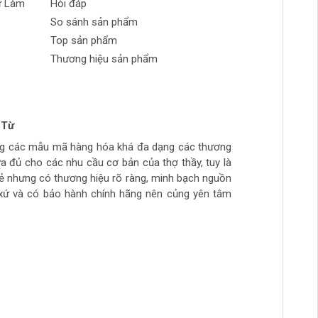
ự Làm
Hỏi đáp
So sánh sản phẩm
Top sản phẩm
Thương hiệu sản phẩm
 Từ
n Phong
 tran huynh
yễn
ng các mẫu mã hàng hóa khá đa dạng các thương
ch tự làm hàng chất lượng giá sinh viên, thich hợp
ừa túi tiền, số lượng hàng ít, thường phải đợi đặt
ừa đủ cho các nhu cầu cơ bản của thợ thầy, tuy là
ẻ
hầy đi làm hằng ngày.. còn cao cấp ghé>>>>>>>>
rẻ nhưng có thương hiệu rõ ràng, minh bạch nguồn
àm mộc >>>>>>>>
xứ và có bảo hành chính hãng nên củng yên tâm
t đầu thực hiện những dự án DIY của bạn ngay!