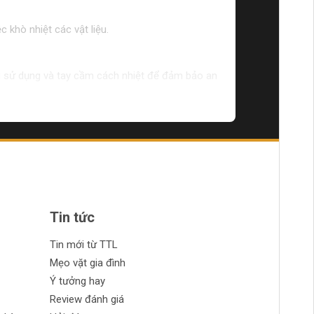
 khò nhiệt các vật liệu.
ng sử dụng và tay cầm cách nhiệt để đảm bảo an
ó kinh nghiệm trong việc sử dụng máy khò nhiệt.
Tin tức
Tin mới từ TTL
Mẹo vặt gia đình
Ý tưởng hay
Review đánh giá