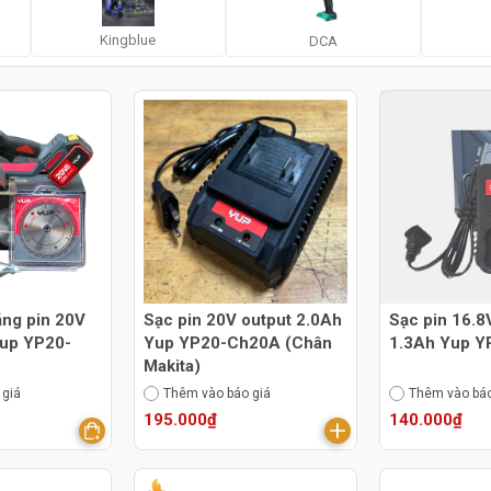
Kingblue
DCA
ăng pin 20V
Sạc pin 20V output 2.0Ah
Sạc pin 16.8
up YP20-
Yup YP20-Ch20A (Chân
1.3Ah Yup 
Makita)
 giá
Thêm vào báo giá
Thêm vào báo
195.000₫
140.000₫