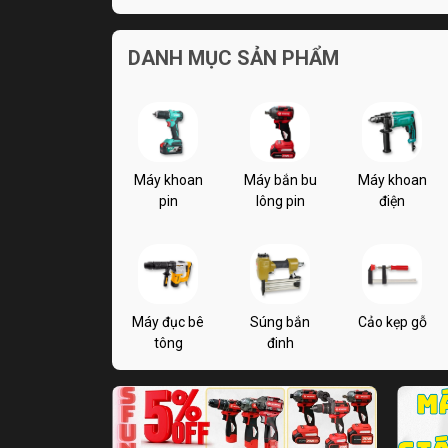
DANH MỤC SẢN PHẨM
Máy khoan
Máy bắn bu
Máy khoan
pin
lông pin
điện
Máy đục bê
Súng bắn
Cảo kẹp gỗ
tông
đinh