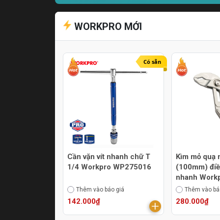
WORKPRO MỚI
Có sẵn
Cần vặn vít nhanh chữ T
Kìm mỏ quạ 
1/4 Workpro WP275016
(100mm) điề
nhanh Work
WP231170
Thêm vào báo giá
Thêm vào bá
142.000₫
280.000₫