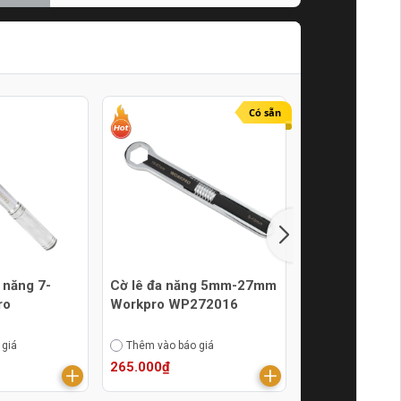
Tín Online
21/07/2024
Có sẵn
 năng 7-
Cờ lê đa năng 5mm-27mm
Cờ lê đa năn
ro
Workpro WP272016
Workpro WP2
 giá
Thêm vào báo giá
Thêm vào báo g
265.000₫
185.000₫