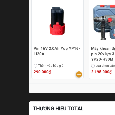
Pin 16V 2.0Ah Yup YP16-
Máy khoan đ
Li20A
pin 20v lực 
YP20-H30M
Thêm vào báo giá
Lựa chọn báo
290.000₫
2.195.000₫
THƯƠNG HIỆU TOTAL