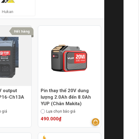
Hukan
Hết hàng
V output
Pin thay thế 20V dung
YP16-Ch13A
lượng 2.0Ah đến 8.0Ah
YUP (Chân Makita)
 giá
Lựa chọn báo giá
490.000₫