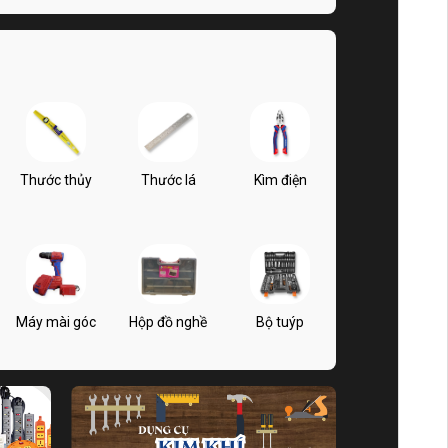
Thước thủy
Thước lá
Kìm điện
Máy mài góc
Hộp đồ nghề
Bộ tuýp