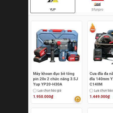
YUP
Sfunpro
Máy khoan đục bê tông
Cưa đĩa đa n
pin 20v 2 chức năng 3.5J
đĩa 140mm Y
Yup YP20-H30A
C140M
Lựa chọn báo giá
Lựa chọn báo
1.950.000₫
1.449.000₫