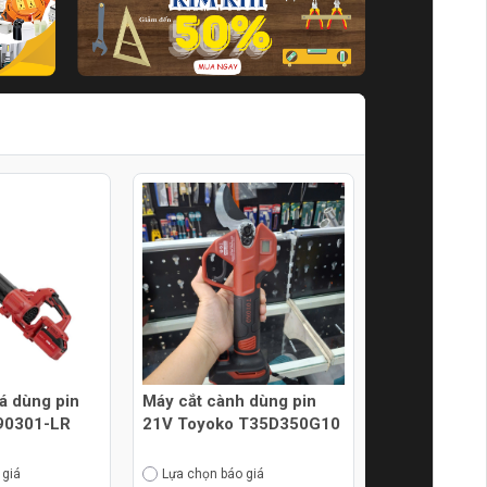
lá dùng pin
Máy cắt cành dùng pin
90301-LR
21V Toyoko T35D350G10
 giá
Lựa chọn báo giá