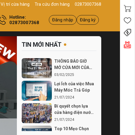
, Q11, HCM
Sản phẩm
Chính hãng - Chất lượng
Yên tâm mua 
Vị trí cừa hàng
Tra cứu đơn hàng
02873007368
Hotline:
Đăng nhập
Đăng ký
02873007368
Tiến
TIN MỚI NHẤT
THÔNG BÁO GIỜ
MỞ CỬA MỚI CỦA
THÍCH TỰ LÀM TỪ
03/02/2025
03...
Lợi Ích của việc Mua
Máy Móc Trả Góp
21/07/2024
Bí quyết chọn lựa
cửa hàng điện nước
chất lượng
21/07/2024
Top 10 Mẹo Chọn
Mua Máy Móc Uy