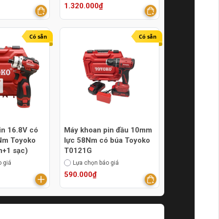
1.320.000₫
Có sẵn
Có sẵn
pin 16.8V có
Máy khoan pin đầu 10mm
0Nm Toyoko
lực 58Nm có búa Toyoko
n+1 sạc)
T0121G
 giá
Lựa chọn báo giá
590.000₫