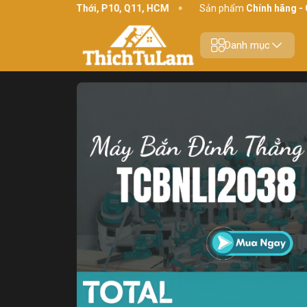
234 Bình Thới, P10, Q11, HCM
Sản phẩm
Chính hãng - Chất lượ
Danh mục