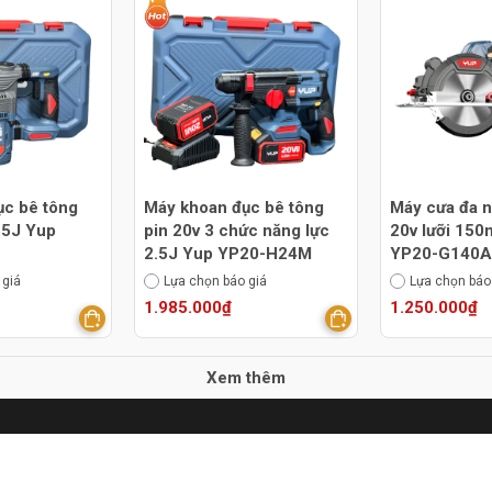
ục bê tông
Máy khoan đục bê tông
Máy cưa đa n
3.5J Yup
pin 20v 3 chức năng lực
20v lưỡi 15
2.5J Yup YP20-H24M
YP20-G140A
 giá
Lựa chọn báo giá
Lựa chọn báo
1.985.000₫
1.250.000₫
Xem thêm