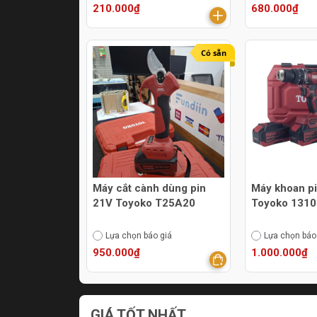
210.000₫
680.000₫
Có sẵn
Máy cắt cành dùng pin
Máy khoan p
21V Toyoko T25A20
Toyoko 131
Lựa chọn báo giá
Lựa chọn báo
950.000₫
1.000.000₫
GIÁ TỐT NHẤT