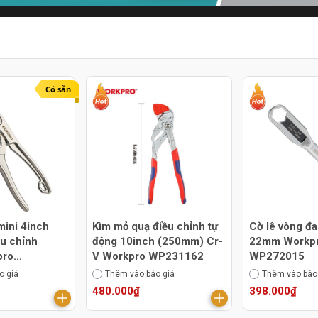
Có sẵn
mini 4inch
Kìm mỏ quạ điều chỉnh tự
Cờ lê vòng đa
u chỉnh
động 10inch (250mm) Cr-
22mm Workp
pro
V Workpro WP231162
WP272015
o giá
Thêm vào báo giá
Thêm vào báo
480.000₫
398.000₫