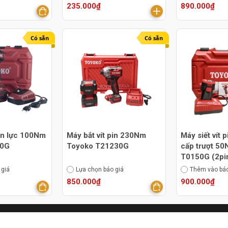
235.000₫
890.000₫
Có sẵn
Có sẵn
in lực 100Nm
Máy bắt vít pin 230Nm
Máy siết vít 
00G
Toyoko T21230G
cấp trượt 5
T0150G (2pi
 giá
Lựa chọn báo giá
Thêm vào báo
850.000₫
900.000₫