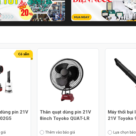
Có sẵn
 dùng pin 21V
Thân quạt dùng pin 21V
Máy thổi bụi 
302G5
8inch Toyoko QUAT-LR
21V Toyoko 
 giá
Thêm vào báo giá
Lựa chọn báo