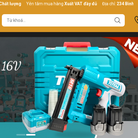
ng
Yên tâm mua hàng
Xuất VAT đầy đủ
Địa chỉ:
234 Bình Thới, P10