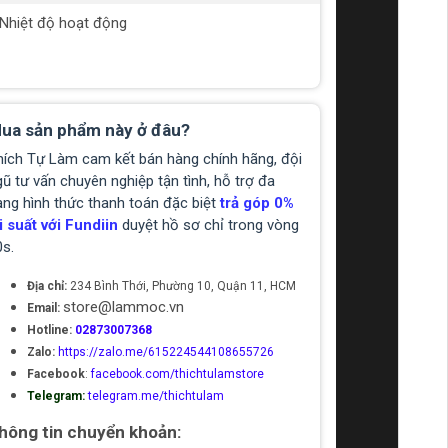
Nhiệt độ hoạt động
-10 độ C - 4
C
ua sản phẩm này ở đâu?
hích Tự Làm cam kết bán hàng chính hãng, đội
ũ tư vấn chuyên nghiệp tận tình, hỗ trợ đa
ạng hình thức thanh toán đặc biệt
trả góp 0%
i suất với Fundiin
duyệt hồ sơ chỉ trong vòng
0s.
Địa chỉ:
234 Bình Thới, Phường 10, Quận 11, HCM
store@lammoc.vn
Email:
Hotline:
02873007368
Zalo:
https://zalo.me/615224544108655726
Facebook
:
facebook.com/thichtulamstore
Telegram:
telegram.me/thichtulam
hông tin chuyển khoản: