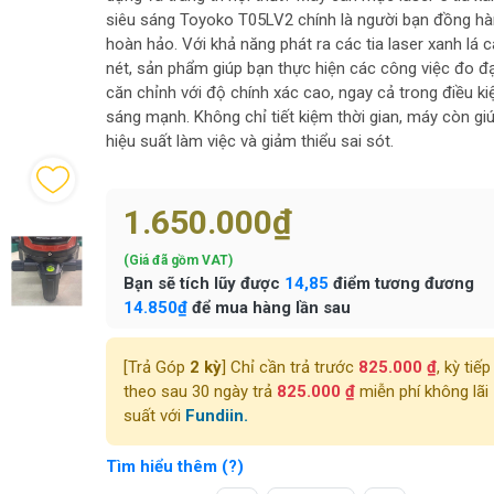
siêu sáng Toyoko T05LV2 chính là người bạn đồng h
hoàn hảo. Với khả năng phát ra các tia laser xanh lá c
nét, sản phẩm giúp bạn thực hiện các công việc đo đ
căn chỉnh với độ chính xác cao, ngay cả trong điều ki
sáng mạnh. Không chỉ tiết kiệm thời gian, máy còn gi
hiệu suất làm việc và giảm thiểu sai sót.
1.650.000₫
(Giá đã gồm VAT)
Bạn sẽ tích lũy được
14,85
điểm tương đương
14.850₫
để mua hàng lần sau
[Trả Góp
2 kỳ
] Chỉ cần trả trước
825.000 ₫
, kỳ tiếp
theo sau 30 ngày trả
825.000 ₫
miễn phí không lãi
suất với
Fundiin.
Tìm hiểu thêm (?)