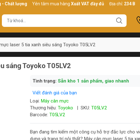
ợng
Yên tâm mua hàng
Xuất VAT đầy đủ
Địa chỉ:
234 Bình Thới, P1
mực laser 5 tia xanh siêu sáng Toyoko T05LV2
iêu sáng Toyoko T05LV2
Tình trạng:
Sẵn kho 1 sản phẩm, giao nhanh
Viết đánh giá của bạn
Loại:
Máy cân mực
Thương hiệu:
Toyoko
|
SKU:
T05LV2
Barcode:
T05LV2
Bạn đang tìm kiếm một công cụ hỗ trợ đắc lực cho vi
dựng và trang trí nội thất? Máy cân mực laser 5 tia xa