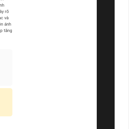
ành
ây rõ
ạc và
ện ánh
úp tăng