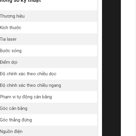
Thương hiệu
Toyoko
Kích thước
245x170x2
Tia laser
Xanh lá cây
Bước sóng
515nm
Điểm dọi
650nm
Độ chính xác theo chiều dọc
0.2mm/m
Độ chính xác theo chiều ngang
0.2mm/m
Phạm vi tự động cân bằng
3 độ
Góc cân bằng
120 độ
Góc thẳng đứng
150 độ
Nguồn điện
Pin lithium