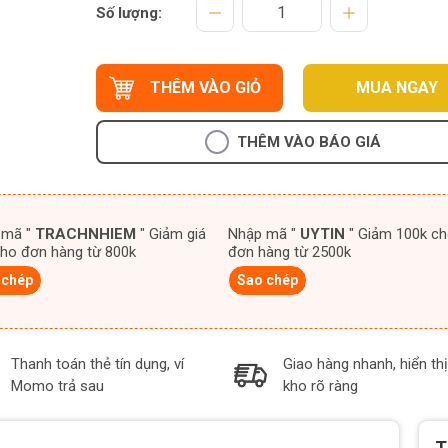
Số lượng:
THÊM VÀO GIỎ
MUA NGAY
THÊM VÀO BÁO GIÁ
 mã "
TRACHNHIEM
" Giảm giá
Nhập mã "
UYTIN
" Giảm 100k cho
ho đơn hàng từ 800k
đơn hàng từ 2500k
 chép
Sao chép
Thanh toán thẻ tín dụng, ví
Giao hàng nhanh, hiển thị
Momo trả sau
kho rõ ràng
T