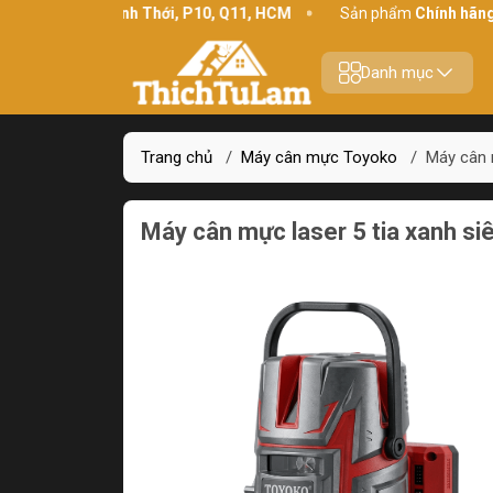
234 Bình Thới, P10, Q11, HCM
Sản phẩm
Chính hãng - Chất lư
Danh mục
Trang chủ
/
Máy cân mực Toyoko
/
Máy cân 
Máy cân mực laser 5 tia xanh s