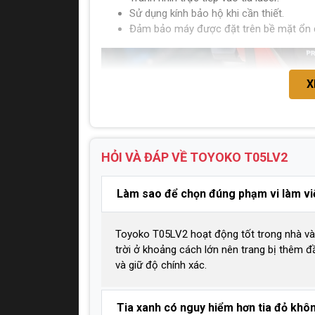
Sử dụng kính bảo hộ khi cần thiết.
Đảm bảo máy được đặt trên bề mặt ổn đ
X
HỎI VÀ ĐÁP VỀ TOYOKO
T05LV2
Làm sao để chọn đúng phạm vi làm việ
Toyoko T05LV2 hoạt động tốt trong nhà và 
trời ở khoảng cách lớn nên trang bị thêm đ
và giữ độ chính xác.
Tia xanh có nguy hiểm hơn tia đỏ khô