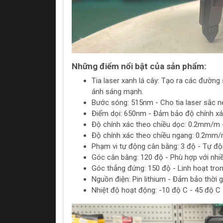
Những điểm nổi bật của sản phẩm:
Tia laser xanh lá cây: Tạo ra các đường 
ánh sáng mạnh.
Bước sóng: 515nm - Cho tia laser sắc né
Điểm dọi: 650nm - Đảm bảo độ chính xác
Độ chính xác theo chiều dọc: 0.2mm/m -
Độ chính xác theo chiều ngang: 0.2mm/
Phạm vi tự động cân bằng: 3 độ - Tự độn
Góc cân bằng: 120 độ - Phù hợp với nhi
Góc thẳng đứng: 150 độ - Linh hoạt tron
Nguồn điện: Pin lithium - Đảm bảo thời g
Nhiệt độ hoạt động: -10 độ C - 45 độ C -