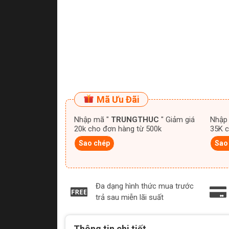
Mã Ưu Đãi
Nhập mã "
TRUNGTHUC
" Giảm giá
Nhập
20k cho đơn hàng từ 500k
35K c
Sao chép
Sao
Đa dạng hình thức mua trước
trả sau miễn lãi suất
Thông tin chi tiết