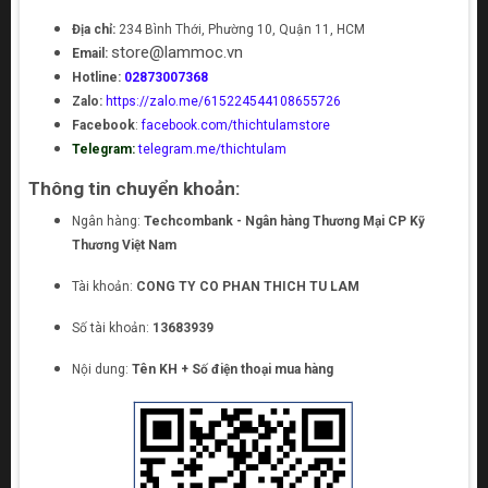
Địa chỉ:
234 Bình Thới, Phường 10, Quận 11, HCM
store@lammoc.vn
Email:
Hotline:
02873007368
Zalo:
https://zalo.me/615224544108655726
Facebook
:
facebook.com/thichtulamstore
Telegram:
telegram.me/thichtulam
Thông tin chuyển khoản:
Ngân hàng:
Techcombank - Ngân hàng Thương Mại CP Kỹ
Thương Việt Nam
Tài khoản:
CONG TY CO PHAN THICH TU LAM
Số tài khoản:
13683939
Nội dung:
Tên KH + Số điện thoại mua hàng