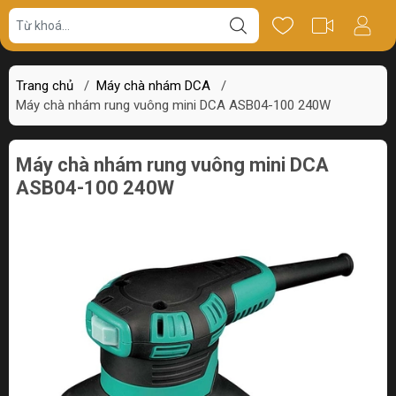
Giá bán
Miêu tả
Thông số
Review
Trang chủ
/
Máy chà nhám DCA
/
Máy chà nhám rung vuông mini DCA ASB04-100 240W
Máy chà nhám rung vuông mini DCA
ASB04-100 240W