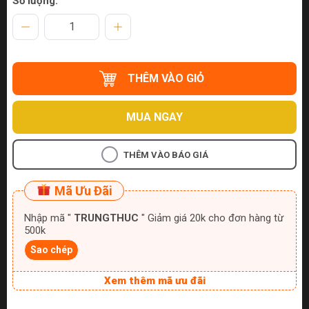
Số lượng:
THÊM VÀO GIỎ
MUA NGAY
THÊM VÀO BÁO GIÁ
Mã Ưu Đãi
Nhập mã "
TRUNGTHUC
" Giảm giá 20k cho đơn hàng từ
500k
Sao chép
Xem thêm mã ưu đãi