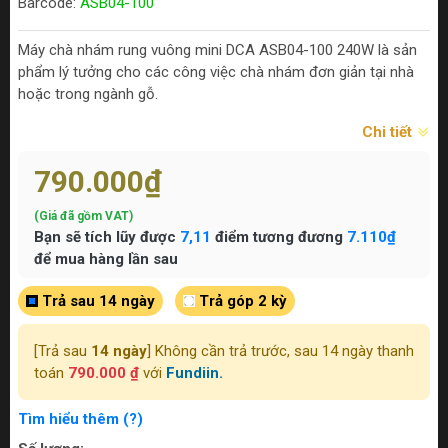
Barcode:
ASB04-100
Máy chà nhám rung vuông mini DCA ASB04-100 240W là sản
phẩm lý tưởng cho các công việc chà nhám đơn giản tại nhà
hoặc trong ngành gỗ.
Chi tiết
790.000₫
(Giá đã gồm VAT)
Bạn sẽ tích lũy được
7,11
điểm tương đương
7.110₫
để mua hàng lần sau
Trả sau 14 ngày
Trả góp 2 kỳ
[Trả sau
14 ngày
] Không cần trả trước, sau 14 ngày thanh
toán
790.000 ₫
với
Fundiin.
Tìm hiểu thêm (?)