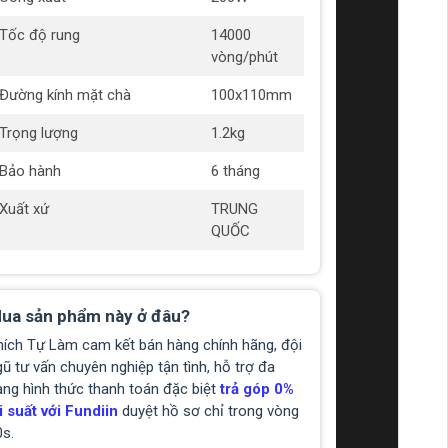
Tốc độ rung
14000
vòng/phút
Đường kính mặt chà
100x110mm
Trọng lượng
1.2kg
Bảo hành
6 tháng
Xuất xứ
TRUNG
QUỐC
ua sản phẩm này ở đâu?
hích Tự Làm cam kết bán hàng chính hãng, đội
ũ tư vấn chuyên nghiệp tận tình, hỗ trợ đa
ạng hình thức thanh toán đặc biệt
trả góp 0%
i suất với Fundiin
duyệt hồ sơ chỉ trong vòng
0s.