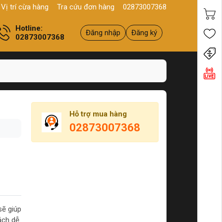
, P10, Q11, HCM
Sản phẩm
Chính hãng - Chất lượng
Yên tâm 
Vị trí cừa hàng
Tra cứu đơn hàng
02873007368
Hotline:
Đăng nhập
Đăng ký
02873007368
Tiến
Hỗ trợ mua hàng
02873007368
ẽ giúp
ách dễ