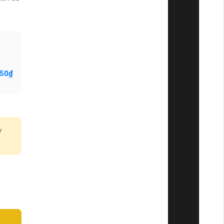
750₫
y