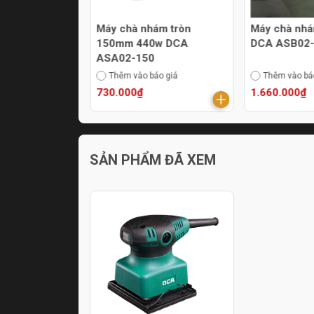
hám DCA
Máy chà nhám tròn
Máy chà nhá
150mm 440w DCA
DCA ASB02
ASA02-150
áo giá
Thêm vào báo giá
Thêm vào bá
730.000₫
1.660.000₫
SẢN PHẨM ĐÃ XEM