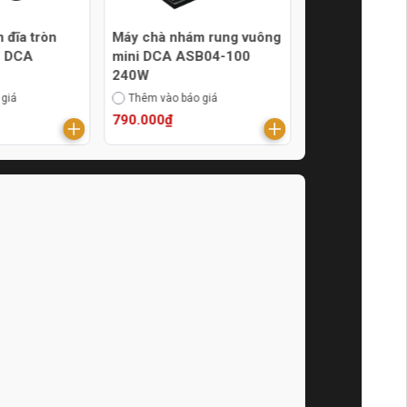
 đĩa tròn
Máy chà nhám rung vuông
Máy chà nhám 
 DCA
mini DCA ASB04-100
chữ nhật 220
240W
ASB02-185
 giá
Thêm vào báo giá
Thêm vào báo g
790.000₫
820.000₫