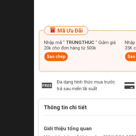
Mã Ưu Đãi
Nhập mã "
TRUNGTHUC
" Giảm giá
Nhập
20k cho đơn hàng từ 500k
35K c
Sao chép
Sao
Đa dạng hình thức mua trước
trả sau miễn lãi suất
Thông tin chi tiết
Giới thiệu tổng quan