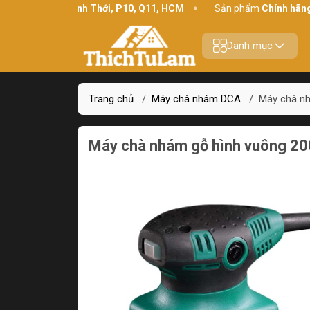
 chỉ:
234 Bình Thới, P10, Q11, HCM
Sản phẩm
Chính hãng - Chấ
Danh mục
Trang chủ
/
Máy chà nhám DCA
/
Máy chà n
Máy chà nhám gỗ hình vuông 