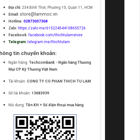
Địa chỉ:
234 Bình Thới, Phường 10, Quận 11, HCM
store@lammoc.vn
Email:
Hotline:
02873007368
Zalo:
https://zalo.me/615224544108655726
Facebook
:
facebook.com/thichtulamstore
Telegram:
telegram.me/thichtulam
hông tin chuyển khoản:
Ngân hàng:
Techcombank - Ngân hàng Thương
Mại CP Kỹ Thương Việt Nam
Tài khoản:
CONG TY CO PHAN THICH TU LAM
Số tài khoản:
13683939
Nội dung:
Tên KH + Số điện thoại mua hàng