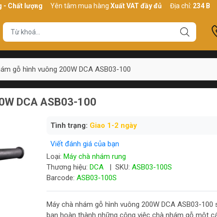
t lượng
Yên tâm mua hàng
Xuất VAT đầy đủ
Địa chỉ:
234 Bình Thới
hám gỗ hình vuông 200W DCA ASB03-100
200W DCA ASB03-100
Tình trạng:
Giao 1-2 ngày
Viết đánh giá của bạn
Loại:
Máy chà nhám rung
Thương hiệu:
DCA
|
SKU:
ASB03-100S
Barcode:
ASB03-100S
Máy chà nhám gỗ hình vuông 200W DCA ASB03-100 s
bạn hoàn thành những công việc chà nhám gỗ một c