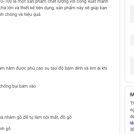
-100 là một sản phẩm chất lượng với công xuất mạnh
hà lớn và thiết kế tiện dụng, sản phẩm này sẽ giúp bạn
h chóng và hiệu quả.
 cầm nắm được phủ cao su tạo độ bám dính và êm ái khi
chống bụi bám vào
M
T
ng
d
à nhám gỗ để tự làm nội thất, đồ gỗ
lã
ành gỗ
3