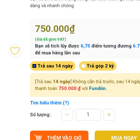
dàng và nhanh chóng.
750.000₫
(Giá đã gồm VAT)
Bạn sẽ tích lũy được
6,75
điểm tương đương
6.
để mua hàng lần sau
Trả sau 14 ngày
Trả góp 2 kỳ
[Trả sau
14 ngày
] Không cần trả trước, sau 14 ngà
thanh toán
750.000 ₫
với
Fundiin.
Tìm hiểu thêm (?)
Số lượng:
THÊM VÀO GIỎ
MUA NGAY