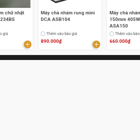
m chữ nhật
Máy chà nhám rung mini
Máy chà nhám
-234BS
DCA ASB104
150mm 405W
ASA150
o giá
Thêm vào báo giá
Thêm vào báo
890.000₫
660.000₫