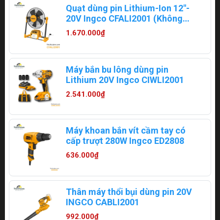
Quạt dùng pin Lithium-Ion 12"-
20V Ingco CFALI2001 (Không
kèm theo pin và sạc)
1.670.000₫
Máy bắn bu lông dùng pin
Lithium 20V Ingco CIWLI2001
2.541.000₫
Máy khoan bắn vít cầm tay có
cấp trượt 280W Ingco ED2808
636.000₫
Thân máy thổi bụi dùng pin 20V
INGCO CABLI2001
992.000₫