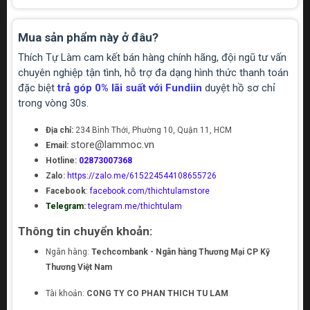
Mua sản phẩm này ở đâu?
Thích Tự Làm cam kết bán hàng chính hãng, đội ngũ tư vấn
chuyên nghiệp tận tình, hỗ trợ đa dạng hình thức thanh toán
đặc biệt
trả góp 0% lãi suất với Fundiin
duyệt hồ sơ chỉ
trong vòng 30s.
Địa chỉ:
234 Bình Thới, Phường 10, Quận 11, HCM
store@lammoc.vn
Email:
Hotline:
02873007368
Zalo:
https://zalo.me/615224544108655726
Facebook
:
facebook.com/thichtulamstore
Telegram:
telegram.me/thichtulam
Thông tin chuyển khoản:
Ngân hàng:
Techcombank - Ngân hàng Thương Mại CP Kỹ
Thương Việt Nam
Tài khoản:
CONG TY CO PHAN THICH TU LAM