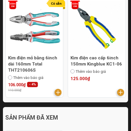
Có sẵn
Kìm điện mỏ bằng 6inch
Kìm điện cao cấp 6inch
dài 160mm Total
150mm Kingblue KC1-06
THT210606S
Thêm vào báo giá
Thêm vào báo giá
125.000₫
106.000₫
- 4%
110.000₫
SẢN PHẨM ĐÃ XEM