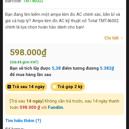
Barcode:
TMT46002
Bạn đang tìm kiếm một ampe kìm đo AC chính xác, bền bỉ và
giá cả hợp lý? Ampe kìm đo AC kỹ thuật số Total TMT46002
chính là lựa chọn hoàn hảo dành cho bạn!
Chi tiết
598.000₫
(Giá đã gồm VAT)
Bạn sẽ tích lũy được
5,38
điểm tương đương
5.382₫
để mua hàng lần sau
Trả sau 14 ngày
Trả góp 2 kỳ
[Trả sau
14 ngày
] Không cần trả trước, sau 14 ngày thanh
toán
598.000 ₫
với
Fundiin.
Tìm hiểu thêm (?)