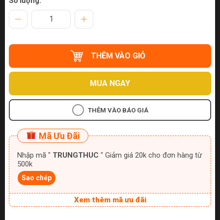
Số lượng:
THÊM VÀO GIỎ
MUA NGAY
THÊM VÀO BÁO GIÁ
Mã Ưu Đãi
Nhập mã "
TRUNGTHUC
" Giảm giá 20k cho đơn hàng từ
500k
Sao chép
Xem thêm mã ưu đãi