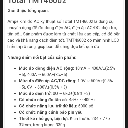
Total TMT46002
Giới thiệu tổng quan:
Ampe kìm đo AC kỹ thuật số Total TMT46002 là dụng cụ
chuyên dụng để đo dòng điện AC, điện áp AC/DC, điện trở,
tần số... Sản phẩm được làm từ chất liệu cao cấp, có độ bền
cao và khả năng cách điện tốt. TMT46002 có màn hình LCD
hiển thị rõ ràng, giúp bạn dễ dàng đọc kết quả đo.
Những điểm nổi bật của sản phẩm:
Mức đo dòng điện AC rộng:
10mA ~ 400A/±(2.5%
+5), 400A ~ 600A±(3%+5)
Mức đo điện áp AC/DC rộng:
1.0V ~ 600V±(0.8%
+5), 0V ~ 600V±(0.5% +3)
Mức đo điện trở:
0Ω ~ 6kΩ±(0.8% +3)
Có chức năng đo tần số:
45Hz ~ 400Hz
Có chức năng lưu trữ dữ liệu:
6000 số
Có chức năng cảnh báo pin yếu
Thiết kế nhỏ gọn, tiện lợi:
Kích thước 234 x 77 x
37mm, trọng lượng 330g