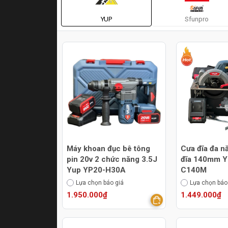
YUP
Sfunpro
Máy khoan đục bê tông
Cưa đĩa đa n
pin 20v 2 chức năng 3.5J
đĩa 140mm Y
Yup YP20-H30A
C140M
Lựa chọn báo giá
Lựa chọn báo
1.950.000₫
1.449.000₫