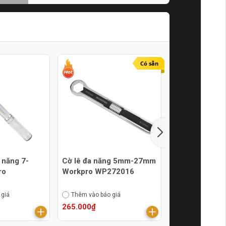
Tín Online
21/07/2024
Có sẵn
 năng 7-
Cờ lê đa năng 5mm-27mm
Cờ lê đa năn
ro
Workpro WP272016
Workpro WP2
 giá
Thêm vào báo giá
Thêm vào báo g
265.000₫
185.000₫