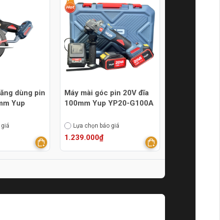
ăng dùng pin
Máy mài góc pin 20V đĩa
0mm Yup
100mm Yup YP20-G100A
 giá
Lựa chọn báo giá
1.239.000₫