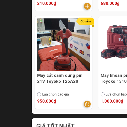
210.000₫
680.000₫
Có sẵn
Máy cắt cành dùng pin
Máy khoan p
21V Toyoko T25A20
Toyoko 131
Lựa chọn báo giá
Lựa chọn báo
950.000₫
1.000.000₫
GIÁ TỐT NHẤT