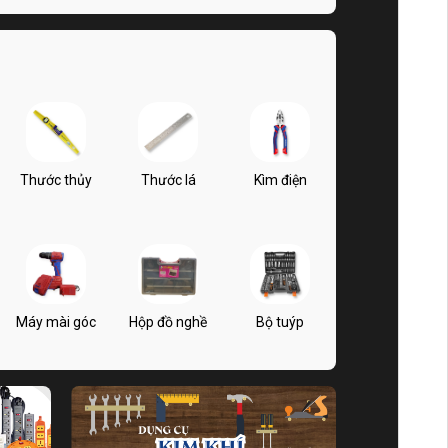
Thước thủy
Thước lá
Kìm điện
Máy mài góc
Hộp đồ nghề
Bộ tuýp