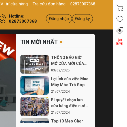
, Q11, HCM
Sản phẩm
Chính hãng - Chất lượng
Yên tâm mua 
Vị trí cừa hàng
Tra cứu đơn hàng
02873007368
Hotline:
Đăng nhập
Đăng ký
02873007368
Tiến
TIN MỚI NHẤT
THÔNG BÁO GIỜ
MỞ CỬA MỚI CỦA
THÍCH TỰ LÀM TỪ
03/02/2025
03...
Lợi Ích của việc Mua
Máy Móc Trả Góp
21/07/2024
Bí quyết chọn lựa
cửa hàng điện nước
chất lượng
21/07/2024
Top 10 Mẹo Chọn
Mua Máy Móc Uy