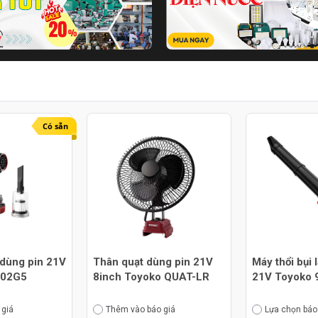
Có sẵn
 dùng pin 21V
Thân quạt dùng pin 21V
Máy thổi bụi 
302G5
8inch Toyoko QUAT-LR
21V Toyoko 
 giá
Thêm vào báo giá
Lựa chọn báo