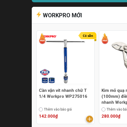
WORKPRO MỚI
Có sẵn
Cần vặn vít nhanh chữ T
Kìm mỏ quạ 
1/4 Workpro WP275016
(100mm) điề
nhanh Work
WP231170
Thêm vào báo giá
Thêm vào bá
142.000₫
280.000₫