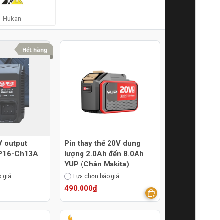
Hukan
Hết hàng
V output
Pin thay thế 20V dung
YP16-Ch13A
lượng 2.0Ah đến 8.0Ah
YUP (Chân Makita)
 giá
Lựa chọn báo giá
490.000₫