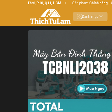
34 Bình Thới, P10, Q11, HCM
Sản phẩm
Chính hãng - Chất lượ
Danh mục