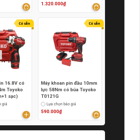
1.320.000₫
Có sẵn
Có sẵn
pin 16.8V có
Máy khoan pin đầu 10mm
0Nm Toyoko
lực 58Nm có búa Toyoko
n+1 sạc)
T0121G
 giá
Lựa chọn báo giá
590.000₫