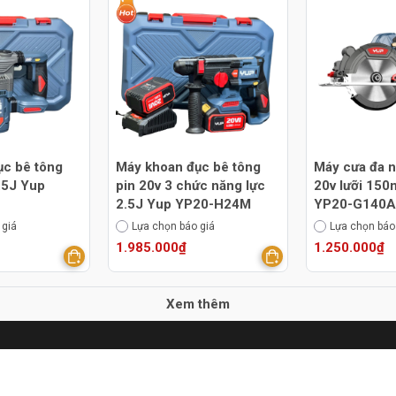
ục bê tông
Máy khoan đục bê tông
Máy cưa đa n
3.5J Yup
pin 20v 3 chức năng lực
20v lưỡi 15
2.5J Yup YP20-H24M
YP20-G140A
 giá
Lựa chọn báo giá
Lựa chọn báo
1.985.000₫
1.250.000₫
Xem thêm