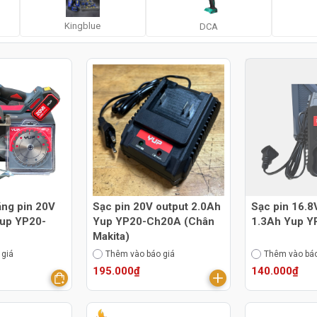
Kingblue
DCA
ăng pin 20V
Sạc pin 20V output 2.0Ah
Sạc pin 16.8
up YP20-
Yup YP20-Ch20A (Chân
1.3Ah Yup 
Makita)
 giá
Thêm vào báo giá
Thêm vào báo
195.000₫
140.000₫