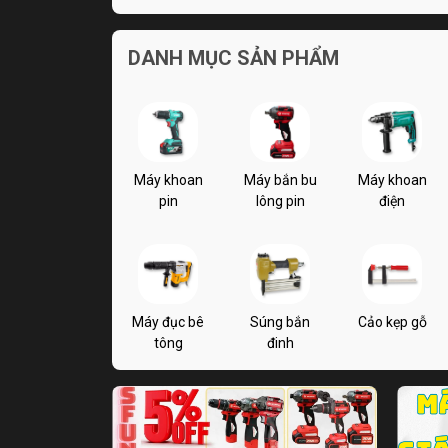
DANH MỤC SẢN PHẨM
Máy khoan
Máy bắn bu
Máy khoan
pin
lông pin
điện
Máy đục bê
Súng bắn
Cảo kẹp gỗ
tông
đinh