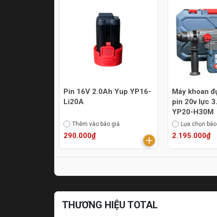
Pin 16V 2.0Ah Yup YP16-
Máy khoan đ
Li20A
pin 20v lực 
YP20-H30M
Thêm vào báo giá
Lựa chọn báo
290.000₫
2.195.000₫
THƯƠNG HIỆU TOTAL