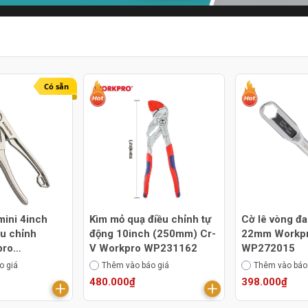
Có sẵn
mini 4inch
Kìm mỏ quạ điều chỉnh tự
Cờ lê vòng đa
u chỉnh
động 10inch (250mm) Cr-
22mm Workp
pro
V Workpro WP231162
WP272015
o giá
Thêm vào báo giá
Thêm vào báo
480.000₫
398.000₫