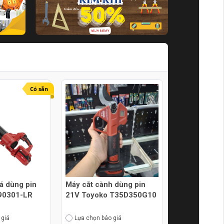
Có sẵn
lá dùng pin
Máy cắt cành dùng pin
90301-LR
21V Toyoko T35D350G10
 giá
Lựa chọn báo giá