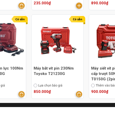
235.000₫
890.000₫
Có sẵn
Có sẵn
in lực 100Nm
Máy bắt vít pin 230Nm
Máy siết vít 
00G
Toyoko T21230G
cấp trượt 5
T0150G (2pi
 giá
Lựa chọn báo giá
Thêm vào báo
850.000₫
900.000₫