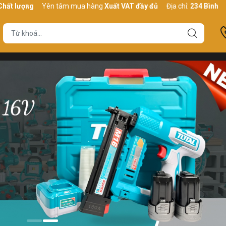
ng
Yên tâm mua hàng
Xuất VAT đầy đủ
Địa chỉ:
234 Bình Thới, P10