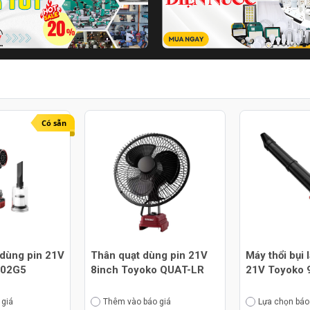
Có sẵn
 dùng pin 21V
Thân quạt dùng pin 21V
Máy thổi bụi 
302G5
8inch Toyoko QUAT-LR
21V Toyoko 
 giá
Thêm vào báo giá
Lựa chọn báo