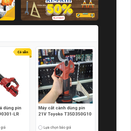
Có sẵn
lá dùng pin
Máy cắt cành dùng pin
90301-LR
21V Toyoko T35D350G10
 giá
Lựa chọn báo giá