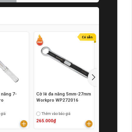
Tín Online
21/07/2024
Có sẵn
 năng 7-
Cờ lê đa năng 5mm-27mm
Cờ lê đa năn
ro
Workpro WP272016
Workpro WP2
 giá
Thêm vào báo giá
Thêm vào báo g
265.000₫
185.000₫