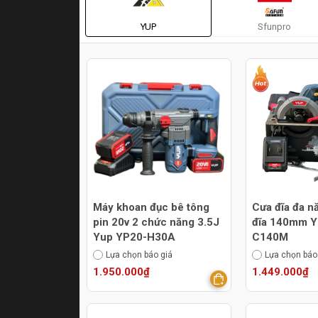
YUP
Sfunpro
Máy khoan đục bê tông
Cưa đĩa đa n
pin 20v 2 chức năng 3.5J
đĩa 140mm Y
Yup YP20-H30A
C140M
Lựa chọn báo giá
Lựa chọn báo
1.950.000₫
1.449.000₫