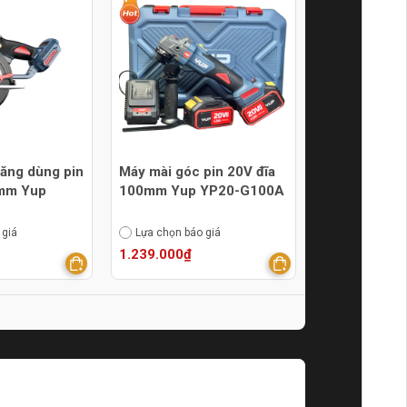
ăng dùng pin
Máy mài góc pin 20V đĩa
0mm Yup
100mm Yup YP20-G100A
 giá
Lựa chọn báo giá
1.239.000₫