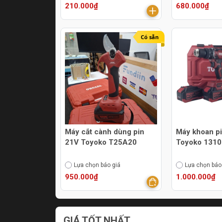
210.000₫
680.000₫
Có sẵn
Máy cắt cành dùng pin
Máy khoan p
21V Toyoko T25A20
Toyoko 131
Lựa chọn báo giá
Lựa chọn báo
950.000₫
1.000.000₫
GIÁ TỐT NHẤT