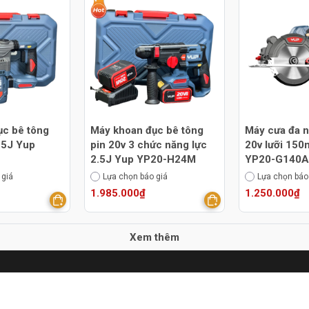
ục bê tông
Máy khoan đục bê tông
Máy cưa đa n
3.5J Yup
pin 20v 3 chức năng lực
20v lưỡi 15
2.5J Yup YP20-H24M
YP20-G140A
 giá
Lựa chọn báo giá
Lựa chọn báo
1.985.000₫
1.250.000₫
Xem thêm