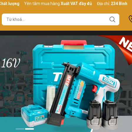
Yên tâm mua hàng
Xuất VAT đầy đủ
Địa chỉ:
234 Bình Thới, P10,