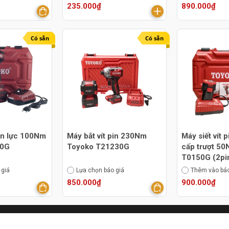
235.000₫
890.000₫
Có sẵn
Có sẵn
in lực 100Nm
Máy bắt vít pin 230Nm
Máy siết vít 
00G
Toyoko T21230G
cấp trượt 5
T0150G (2pi
 giá
Lựa chọn báo giá
Thêm vào báo
850.000₫
900.000₫