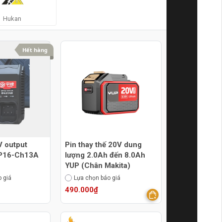
Hukan
Hết hàng
V output
Pin thay thế 20V dung
YP16-Ch13A
lượng 2.0Ah đến 8.0Ah
YUP (Chân Makita)
 giá
Lựa chọn báo giá
490.000₫