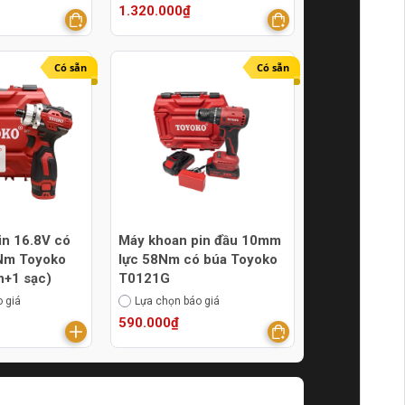
1.320.000₫
Có sẵn
Có sẵn
pin 16.8V có
Máy khoan pin đầu 10mm
0Nm Toyoko
lực 58Nm có búa Toyoko
n+1 sạc)
T0121G
 giá
Lựa chọn báo giá
590.000₫