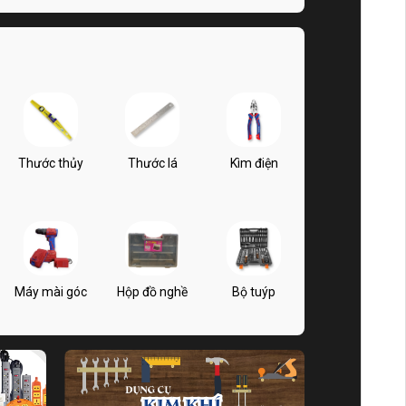
Thước thủy
Thước lá
Kìm điện
Máy mài góc
Hộp đồ nghề
Bộ tuýp