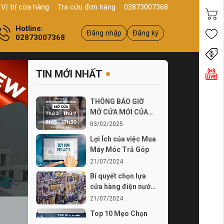
 Q11, HCM
Sản phẩm
Chính hãng - Chất lượng
Yên tâm mua h
Vị trí cừa hàng
Tra cứu đơn hàng
02873007368
Hotline:
Đăng nhập
Đăng ký
02873007368
Tiến
TIN MỚI NHẤT
THÔNG BÁO GIỜ
MỞ CỬA MỚI CỦA
THÍCH TỰ LÀM TỪ
03/02/2025
03...
Lợi Ích của việc Mua
Máy Móc Trả Góp
21/07/2024
Bí quyết chọn lựa
cửa hàng điện nước
chất lượng
21/07/2024
Top 10 Mẹo Chọn
Mua Máy Móc Uy