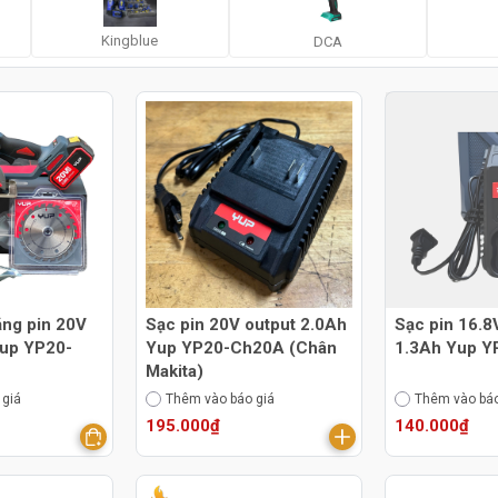
Kingblue
DCA
ăng pin 20V
Sạc pin 20V output 2.0Ah
Sạc pin 16.8
up YP20-
Yup YP20-Ch20A (Chân
1.3Ah Yup 
Makita)
 giá
Thêm vào báo giá
Thêm vào báo
195.000₫
140.000₫