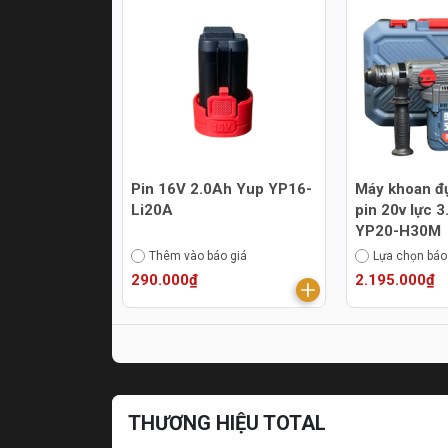
Pin 16V 2.0Ah Yup YP16-
Máy khoan đ
Li20A
pin 20v lực 
YP20-H30M
Thêm vào báo giá
Lựa chọn báo
290.000₫
2.195.000₫
THƯƠNG HIỆU TOTAL