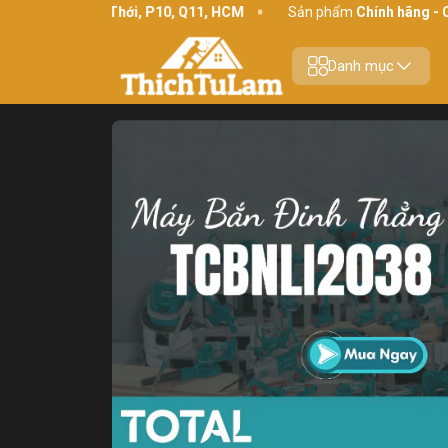
4 Bình Thới, P10, Q11, HCM
Sản phẩm
Chính hãng - Chất lượng
Danh mục