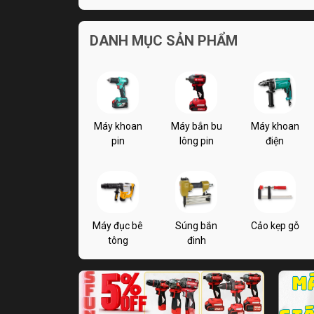
DANH MỤC SẢN PHẨM
Máy khoan
Máy bắn bu
Máy khoan
pin
lông pin
điện
Máy đục bê
Súng bắn
Cảo kẹp gỗ
tông
đinh