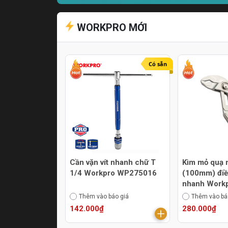
WORKPRO MỚI
Có sẵn
Cần vặn vít nhanh chữ T
Kìm mỏ quạ 
1/4 Workpro WP275016
(100mm) điề
nhanh Work
WP231170
Thêm vào báo giá
Thêm vào bá
142.000₫
280.000₫