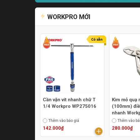
WORKPRO MỚI
Có sẵn
Cần vặn vít nhanh chữ T
Kìm mỏ quạ 
1/4 Workpro WP275016
(100mm) điề
nhanh Work
WP231170
Thêm vào báo giá
Thêm vào bá
142.000₫
280.000₫