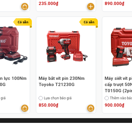
235.000₫
890.000₫
Có sẵn
Có sẵn
in lực 100Nm
Máy bắt vít pin 230Nm
Máy siết vít 
00G
Toyoko T21230G
cấp trượt 5
T0150G (2pi
 giá
Lựa chọn báo giá
Thêm vào báo
850.000₫
900.000₫