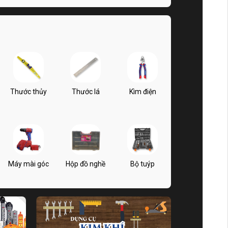
Thước thủy
Thước lá
Kìm điện
Máy mài góc
Hộp đồ nghề
Bộ tuýp