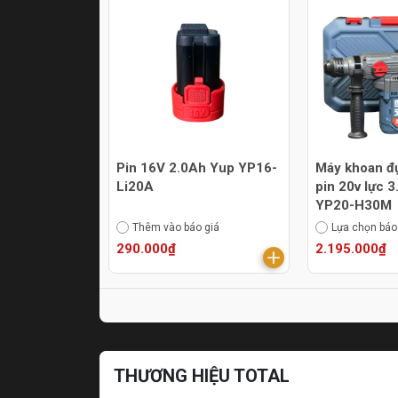
Pin 16V 2.0Ah Yup YP16-
Máy khoan đ
Li20A
pin 20v lực 
YP20-H30M
Thêm vào báo giá
Lựa chọn báo
290.000₫
2.195.000₫
THƯƠNG HIỆU TOTAL