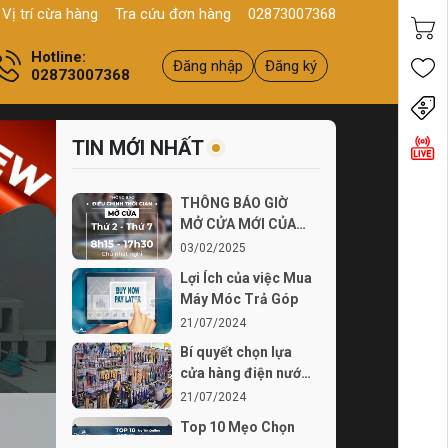
0, Q11, HCM
Sản phẩm
Chính hãng - Chất lượng
Yên tâm mua
Vị trí cừa hàng
Tra cứu đơn hàng
02873007368
Hotline:
Đăng nhập
Đăng ký
02873007368
Tiến
TIN MỚI NHẤT
THÔNG BÁO GIỜ
MỞ CỬA MỚI CỦA
THÍCH TỰ LÀM TỪ
03/02/2025
03...
Lợi Ích của việc Mua
Máy Móc Trả Góp
21/07/2024
Bí quyết chọn lựa
cửa hàng điện nước
chất lượng
21/07/2024
Top 10 Mẹo Chọn
Mua Máy Móc Uy