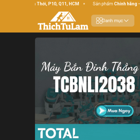
234 Bình Thới, P10, Q11, HCM
Sản phẩm
Chính hãng - Chất lư
Danh mục