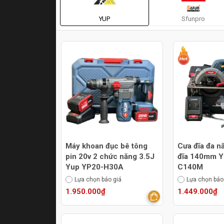
YUP
Sfunpro
Máy khoan đục bê tông
Cưa đĩa đa n
pin 20v 2 chức năng 3.5J
đĩa 140mm Y
Yup YP20-H30A
C140M
Lựa chọn báo giá
Lựa chọn báo
1.950.000₫
1.449.000₫