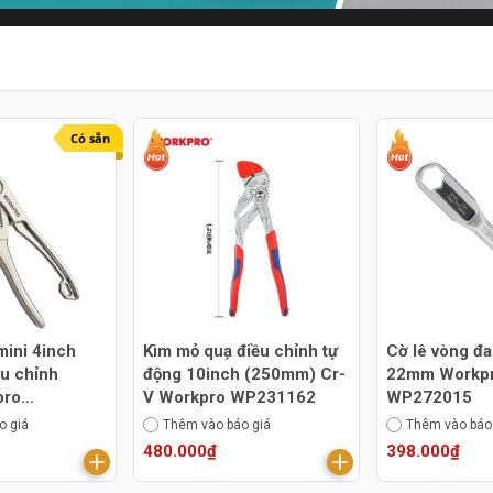
Có sẵn
mini 4inch
Kìm mỏ quạ điều chỉnh tự
Cờ lê vòng đa
u chỉnh
động 10inch (250mm) Cr-
22mm Workp
pro
V Workpro WP231162
WP272015
o giá
Thêm vào báo giá
Thêm vào báo
480.000₫
398.000₫