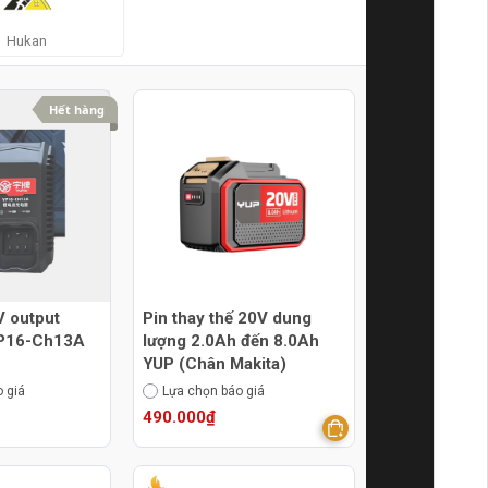
Hukan
Hết hàng
V output
Pin thay thế 20V dung
YP16-Ch13A
lượng 2.0Ah đến 8.0Ah
YUP (Chân Makita)
 giá
Lựa chọn báo giá
490.000₫