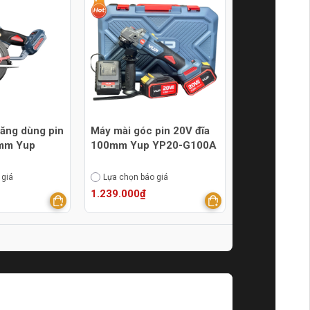
ăng dùng pin
Máy mài góc pin 20V đĩa
0mm Yup
100mm Yup YP20-G100A
 giá
Lựa chọn báo giá
1.239.000₫