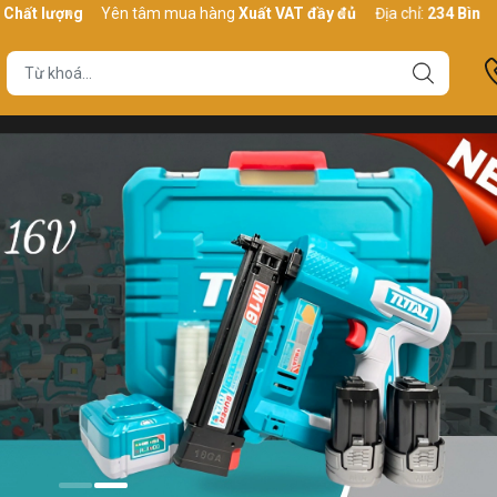
ợng
Yên tâm mua hàng
Xuất VAT đầy đủ
Địa chỉ:
234 Bình Thới, P1