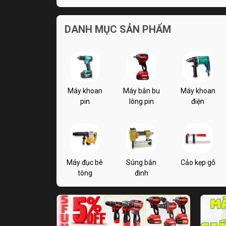
DANH MỤC SẢN PHẨM
Máy khoan
Máy bắn bu
Máy khoan
pin
lông pin
điện
Máy đục bê
Súng bắn
Cảo kẹp gỗ
tông
đinh