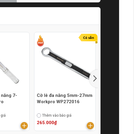
Tín Online
21/07/2024
Có sẵn
 năng 7-
Cờ lê đa năng 5mm-27mm
Cờ lê đa năn
ro
Workpro WP272016
Workpro WP2
 giá
Thêm vào báo giá
Thêm vào báo g
265.000₫
185.000₫