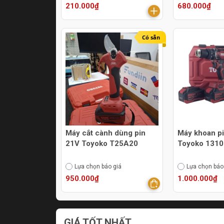
210.000₫
680.000₫
Có sẵn
Máy cắt cành dùng pin
Máy khoan p
21V Toyoko T25A20
Toyoko 131
Lựa chọn báo giá
Lựa chọn báo
950.000₫
1.000.000₫
GIÁ TỐT NHẤT