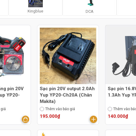
Kingblue
DCA
ăng pin 20V
Sạc pin 20V output 2.0Ah
Sạc pin 16.8
up YP20-
Yup YP20-Ch20A (Chân
1.3Ah Yup 
Makita)
 giá
Thêm vào báo giá
Thêm vào báo
195.000₫
140.000₫