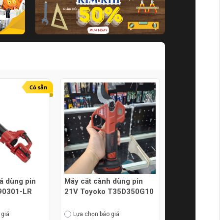
Có sẵn
lá dùng pin
Máy cắt cành dùng pin
90301-LR
21V Toyoko T35D350G10
 giá
Lựa chọn báo giá