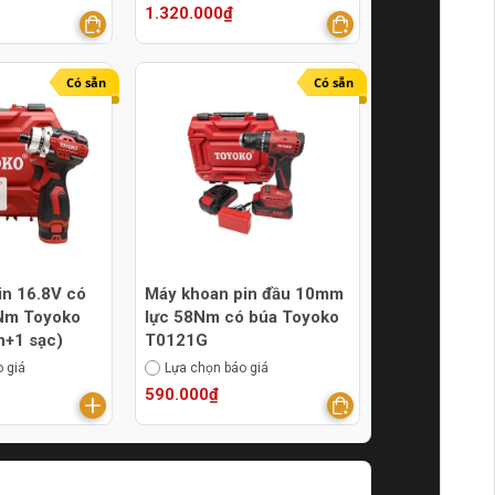
1.320.000₫
Có sẵn
Có sẵn
pin 16.8V có
Máy khoan pin đầu 10mm
0Nm Toyoko
lực 58Nm có búa Toyoko
n+1 sạc)
T0121G
 giá
Lựa chọn báo giá
590.000₫