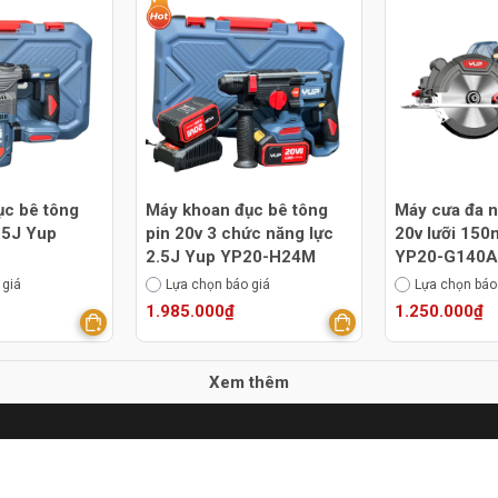
ục bê tông
Máy khoan đục bê tông
Máy cưa đa n
3.5J Yup
pin 20v 3 chức năng lực
20v lưỡi 15
2.5J Yup YP20-H24M
YP20-G140A
 giá
Lựa chọn báo giá
Lựa chọn báo
1.985.000₫
1.250.000₫
Xem thêm