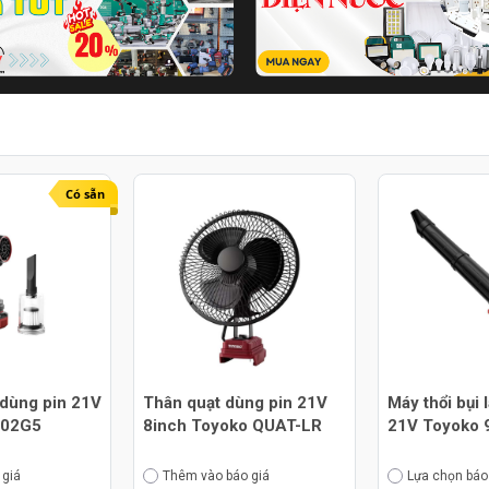
Có sẵn
 dùng pin 21V
Thân quạt dùng pin 21V
Máy thổi bụi 
302G5
8inch Toyoko QUAT-LR
21V Toyoko 
 giá
Thêm vào báo giá
Lựa chọn báo