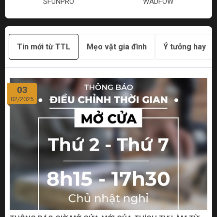
SFUNPRO
WADFOW
Tin mới từ TTL
Mẹo vặt gia đình
Ý tưởng hay
03
02/2025