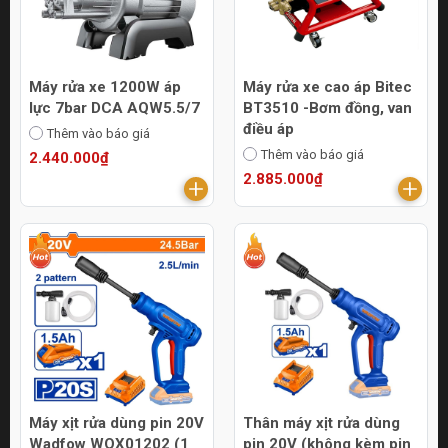
Máy rửa xe 1200W áp
Máy rửa xe cao áp Bitec
lực 7bar DCA AQW5.5/7
BT3510 -Bơm đồng, van
điều áp
Thêm vào báo giá
Thêm vào báo giá
2.440.000₫
2.885.000₫
Máy xịt rửa dùng pin 20V
Thân máy xịt rửa dùng
Wadfow WQX01202 (1
pin 20V (không kèm pin