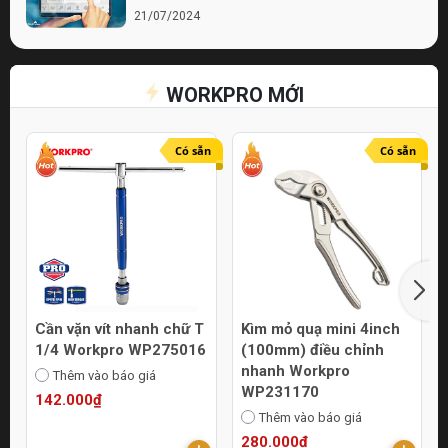
21/07/2024
Bí quyết chọn lựa cửa hàng điện nước chất
lượng
WORKPRO MỚI
21/07/2024
Top 10 Mẹo Chọn Mua Máy Móc Uy Tín
Online
Có sẵn
Có sẵn
21/07/2024
Cần vặn vít nhanh chữ T
Kìm mỏ quạ mini 4inch
1/4 Workpro WP275016
(100mm) điều chỉnh
nhanh Workpro
Thêm vào báo giá
WP231170
142.000₫
Thêm vào báo giá
280.000₫