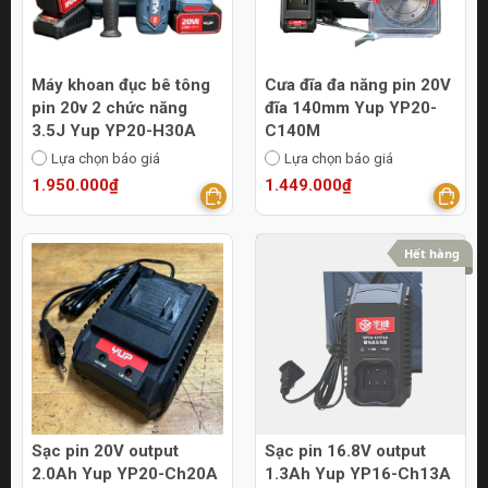
Máy khoan đục bê tông
Cưa đĩa đa năng pin 20V
pin 20v 2 chức năng
đĩa 140mm Yup YP20-
3.5J Yup YP20-H30A
C140M
Lựa chọn báo giá
Lựa chọn báo giá
1.950.000₫
1.449.000₫
Hết hàng
Sạc pin 20V output
Sạc pin 16.8V output
2.0Ah Yup YP20-Ch20A
1.3Ah Yup YP16-Ch13A