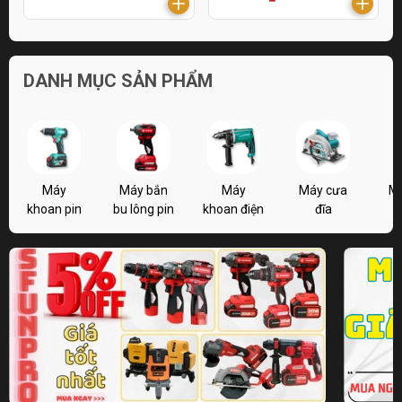
DANH MỤC SẢN PHẨM
Máy
Máy bắn
Máy
Máy cưa
M
khoan pin
bu lông pin
khoan điện
đĩa