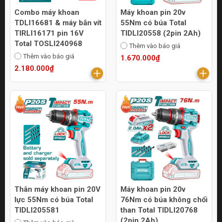
Combo máy khoan
Máy khoan pin 20v
TDLI16681 & máy bắn vít
55Nm có búa Total
TIRLI16171 pin 16V
TIDLI20558 (2pin 2Ah)
Total TOSLI240968
Thêm vào báo giá
Thêm vào báo giá
1.670.000₫
2.180.000₫
Thân máy khoan pin 20V
Máy khoan pin 20v
lực 55Nm có búa Total
76Nm có búa không chổi
TIDLI205581
than Total TIDLI20768
(2pin 2Ah)