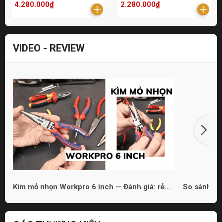
4.280.000₫
2.280.000₫
VIDEO - REVIEW
Kìm mỏ nhọn Workpro 6 inch — Đánh giá: rẻ
So sánh 3 
nhưng dùng được
phù hợp ch