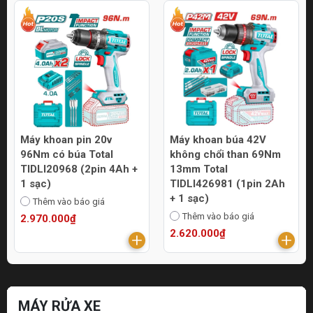
Máy khoan pin 20v
Máy khoan búa 42V
96Nm có búa Total
không chổi than 69Nm
TIDLI20968 (2pin 4Ah +
13mm Total
1 sạc)
TIDLI426981 (1pin 2Ah
+ 1 sạc)
Thêm vào báo giá
Thêm vào báo giá
2.970.000₫
2.620.000₫
MÁY RỬA XE