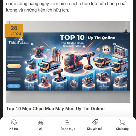
cuộc sống hàng ngày. Tìm hiểu cách chọn lựa cửa hàng chất
lượng và những tiện ích hữu ích.
26
11/2024
Top 10 Mẹo Chọn Mua Máy Móc Uy Tín Online
Tiến hành thanh toán
Bước vào thế giới số hóa ngày nay, việc mua sắm máy móc
Hỗ trợ
AI
Danh mục
Khuyến mãi
Giỏ hàng
từ các cửa hàng bán máy móc online uy tín không chỉ đem lại