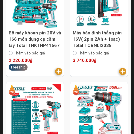
Bộ máy khoan pin 20V và
Máy bắn đinh thẳng pin
166 món dụng cụ cầm
16V( 2pin 2Ah + 1sạc)
tay Total THKTHP41667
Total TCBNLI2038
Thêm vào báo giá
Thêm vào báo giá
2.220.000₫
3.740.000₫
Freeship