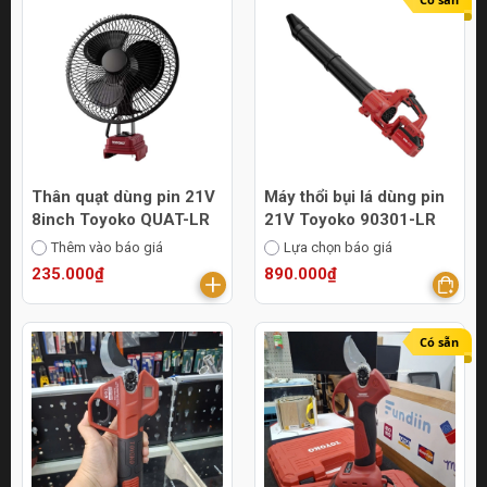
Thân quạt dùng pin 21V
Máy thổi bụi lá dùng pin
8inch Toyoko QUAT-LR
21V Toyoko 90301-LR
Thêm vào báo giá
Lựa chọn báo giá
235.000₫
890.000₫
Có sẵn