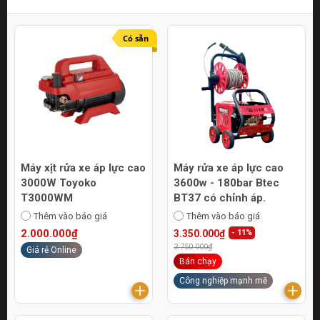
Có sẵn
Máy xịt rửa xe áp lực cao
Máy rửa xe áp lực cao
3000W Toyoko
3600w - 180bar Btec
T3000WM
BT37 có chỉnh áp.
Thêm vào báo giá
Thêm vào báo giá
2.000.000₫
3.350.000₫
- 11%
3.750.000₫
Giá rẻ Online
Bán chạy
Công nghiệp mạnh mẽ