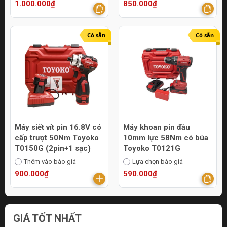
1.000.000₫
850.000₫
Có sẵn
Có sẵn
Máy siết vít pin 16.8V có
Máy khoan pin đầu
cấp trượt 50Nm Toyoko
10mm lực 58Nm có búa
T0150G (2pin+1 sạc)
Toyoko T0121G
Thêm vào báo giá
Lựa chọn báo giá
900.000₫
590.000₫
GIÁ TỐT NHẤT