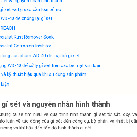
gỉ sét và nguyên nhân hình thành
ỉ sét và tại sao cần loại bỏ nó
WD-40 để chống lại gỉ sét
-REACH
cialist Rust Remover Soak
ialist Corrosion Inhibitor
dụng sản phẩm WD-40 để loại bỏ gỉ sét
ng WD-40 để xử lý gỉ sét trên các bề mặt kim loại
 và kỹ thuật hiệu quả khi sử dụng sản phẩm
 luận
ề gỉ sét và nguyên nhân hình thành
chúng ta sẽ tìm hiểu về quá trình hình thành gỉ sét từ sắt, oxy, v
ảo luận về tác động của gỉ sét đến công cụ, bộ phận, và thiết bị c
ường và khí hậu đến tốc độ hình thành gỉ sét.