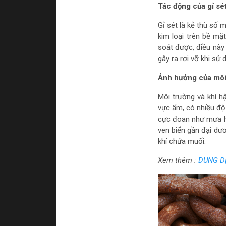
Tác động của gỉ sét
Gỉ sét là kẻ thù số 
kim loại trên bề mặ
soát được, điều này 
gây ra rơi vỡ khi sử 
Ảnh hưởng của môi 
Môi trường và khí h
vực ẩm, có nhiều độ 
cực đoan như mưa ho
ven biển gần đại dư
khí chứa muối.
Xem thêm :
DUNG DỊ