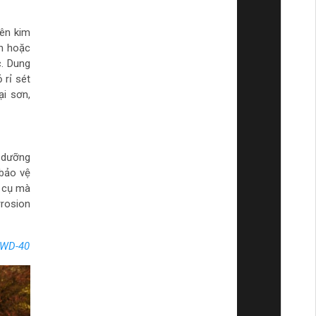
rên kim
ch hoặc
c. Dung
 rỉ sét
i sơn,
o dưỡng
bảo vệ
g cụ mà
rrosion
 WD-40