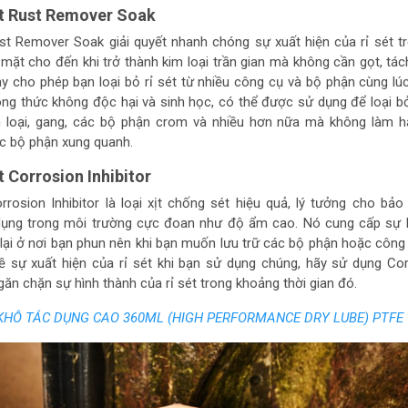
t Rust Remover Soak
st Remover Soak giải quyết nhanh chóng sự xuất hiện của rỉ sét t
 mặt cho đến khi trở thành kim loại trần gian mà không cần gọt, tá
y cho phép bạn loại bỏ rỉ sét từ nhiều công cụ và bộ phận cùng lú
ông thức không độc hại và sinh học, có thể được sử dụng để loại bỏ
m loại, gang, các bộ phận crom và nhiều hơn nữa mà không làm hạ
ác bộ phận xung quanh.
 Corrosion Inhibitor
rrosion Inhibitor là loại xịt chống sét hiệu quả, lý tưởng cho bả
dụng trong môi trường cực đoan như độ ẩm cao. Nó cung cấp sự 
ại ở nơi bạn phun nên khi bạn muốn lưu trữ các bộ phận hoặc côn
ề sự xuất hiện của rỉ sét khi bạn sử dụng chúng, hãy sử dụng Co
ngăn chặn sự hình thành của rỉ sét trong khoảng thời gian đó.
KHÔ TÁC DỤNG CAO 360ML (HIGH PERFORMANCE DRY LUBE) PTFE