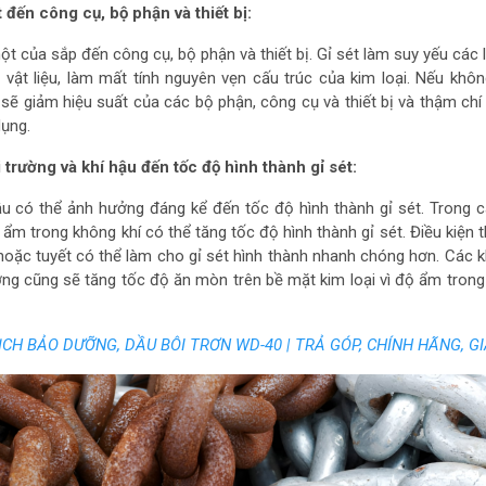
 đến công cụ, bộ phận và thiết bị:
một của sắp đến công cụ, bộ phận và thiết bị. Gỉ sét làm suy yếu các l
t vật liệu, làm mất tính nguyên vẹn cấu trúc của kim loại. Nếu khô
sẽ giảm hiệu suất của các bộ phận, công cụ và thiết bị và thậm chí
dụng.
trường và khí hậu đến tốc độ hình thành gỉ sét:
ậu có thể ảnh hưởng đáng kể đến tốc độ hình thành gỉ sét. Trong 
ẩm trong không khí có thể tăng tốc độ hình thành gỉ sét. Điều kiện th
ặc tuyết có thể làm cho gỉ sét hình thành nhanh chóng hơn. Các 
ơng cũng sẽ tăng tốc độ ăn mòn trên bề mặt kim loại vì độ ẩm tron
CH BẢO DƯỠNG, DẦU BÔI TRƠN WD-40 | TRẢ GÓP, CHÍNH HÃNG, GI