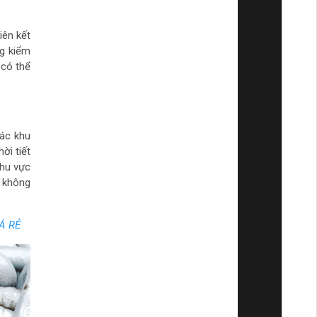
iên kết
ng kiểm
 có thể
các khu
ời tiết
khu vực
g không
Á RẺ