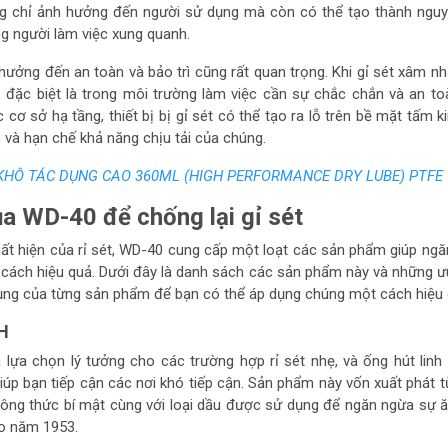
ng chỉ ảnh hưởng đến người sử dụng mà còn có thể tạo thành nguy
g người làm việc xung quanh.
hưởng đến an toàn và bảo trì cũng rất quan trọng. Khi gỉ sét xâm n
, đặc biệt là trong môi trường làm việc cần sự chắc chắn và an t
cơ sở hạ tầng, thiết bị bị gỉ sét có thể tạo ra lỗ trên bề mặt tấm ki
 và hạn chế khả năng chịu tải của chúng.
KHÔ TÁC DỤNG CAO 360ML (HIGH PERFORMANCE DRY LUBE) PTFE
a WD-40 để chống lại gỉ sét
uất hiện của rỉ sét, WD-40 cung cấp một loạt các sản phẩm giúp ng
ột cách hiệu quả. Dưới đây là danh sách các sản phẩm này và những 
ng của từng sản phẩm để bạn có thể áp dụng chúng một cách hiệu 
H
ựa chọn lý tưởng cho các trường hợp rỉ sét nhẹ, và ống hút linh
iúp bạn tiếp cận các nơi khó tiếp cận. Sản phẩm này vốn xuất phát 
công thức bí mật cùng với loại dầu được sử dụng để ngăn ngừa sự
ào năm 1953.