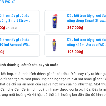
CH WD-40
i trơn tẩy gỉ sét đa
Dầu bôi trơn tẩy gỉ sét đa
dòng Smart Straw
năng dòng Smart Straw
l WD-40
432ml WD-40
367.000₫
00₫
229.000₫
0/88052
880551/88055
i trơn tẩy gỉ sét đa
Dầu bôi trơn tẩy gỉ sét đa
191ml Aerosol WD-
năng 412ml Aerosol WD
205
40 840241
00₫
195.000₫
hình thành gỉ sét từ sắt, oxy và nước:
c kết hợp, quá trình hình thành gỉ sét bắt đầu. Điều này xảy ra khi ng
n từ sắt, tạo ra một phản ứng hóa học tạo ra oxit sắt hoặc gỉ sét. Gỉ
nhất để chỉ sự ăn mòn của sắt và hợp kim của nó, như thép. Một th
đã nghe đến để ám chỉ quá trình này được gọi là oxi hóa. Đây là 
a trong môi trường và khí hậu có thể ảnh hưởng lớn đến tốc độ hình t