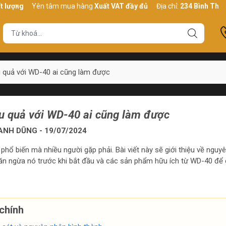
Yên tâm mua hàng
Xuất VAT đầy đủ
Địa chỉ:
234 Bình Thới, P10, 
ệu quả với WD-40 ai cũng làm được
ệu quả với WD-40 ai cũng làm được
NH DŨNG - 19/07/2024
 phổ biến mà nhiều người gặp phải. Bài viết này sẽ giới thiệu về nguy
găn ngừa nó trước khi bắt đầu và các sản phẩm hữu ích từ WD-40 để
chính