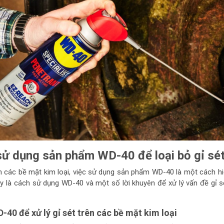
ử dụng sản phẩm WD-40 để loại bỏ gỉ sé
rên các bề mặt kim loại, việc sử dụng sản phẩm WD-40 là một cách h
đây là cách sử dụng WD-40 và một số lời khuyên để xử lý vấn đề gỉ 
40 để xử lý gỉ sét trên các bề mặt kim loại