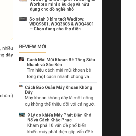
Workpro mini siêu đẹp và hữu
dụng cho đồ nghề nhỏ
So sánh 3 kìm tuốt Wadfow:
WBQ9601, WBQ3606 & WBQ4601
— Chọn đúng cho thợ điện
REVIEW MỚI
, nhiều
àng
dây
Cách Mài Mũi Khoan Bê Tông Siêu
Nhanh và Sắc Bén
Tìm hiểu cách mài mũi khoan bê
tông một cách nhanh chóng và
hiệu quả. Lựa chọn dụng cụ mài
Cách Bảo Quản Máy Khoan Không
phù hợp và kỹ thuật mài mũi khoan
Dây
 nhôm)
đúng cách.
Máy khoan không dây là một công
cụ không thể thiếu đối với cả người
làm tự chọn và các chuyên gia. Hãy
9 Lý do khiến Máy Phát Điện Khó
tìm hiểu cách chăm sóc máy khoan
Nổ và Cách Khắc Phục
không dây của bạn để duy trì hiệu
Khám phá 10 vấn đề phổ biến
suất và ngăn chặn sự cố trước khi
khiến máy phát điện gặp vấn đề khi