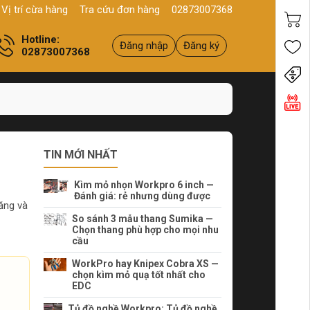
 Q11, HCM
Sản phẩm
Chính hãng - Chất lượng
Yên tâm mua h
Vị trí cừa hàng
Tra cứu đơn hàng
02873007368
Hotline:
Đăng nhập
Đăng ký
02873007368
Tiến
TIN MỚI NHẤT
Kìm mỏ nhọn Workpro 6 inch —
Đánh giá: rẻ nhưng dùng được
năng và
So sánh 3 mẫu thang Sumika —
Chọn thang phù hợp cho mọi nhu
cầu
WorkPro hay Knipex Cobra XS —
chọn kìm mỏ quạ tốt nhất cho
EDC
Tủ đồ nghề Workpro: Tủ đồ nghề