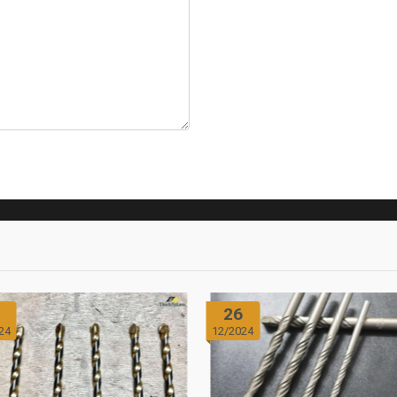
26
24
12/2024