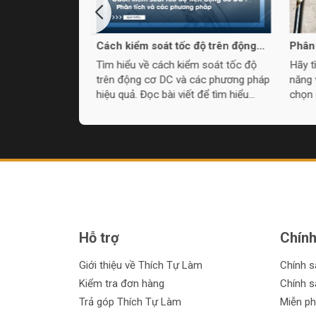
i thích về
Cách kiểm soát tốc độ trên động
Phân 
iều 1 pha & 3
cơ DC: Phân tích và các phương
mũi 
ện xoay chiều 1
Tìm hiểu về cách kiểm soát tốc độ
Hãy t
pháp
hoạt động của
trên động cơ DC và các phương pháp
năng 
u, đồ thị sóng
hiệu quả. Đọc bài viết để tìm hiểu
chọn 
của nguồn điện
thêm!
cầu c
và ứng dụng của
u 3 pha trong
Hỗ trợ
Chính
Giới thiệu về Thích Tự Làm
Chính 
Kiểm tra đơn hàng
Chính s
Trả góp Thích Tự Làm
Miễn ph