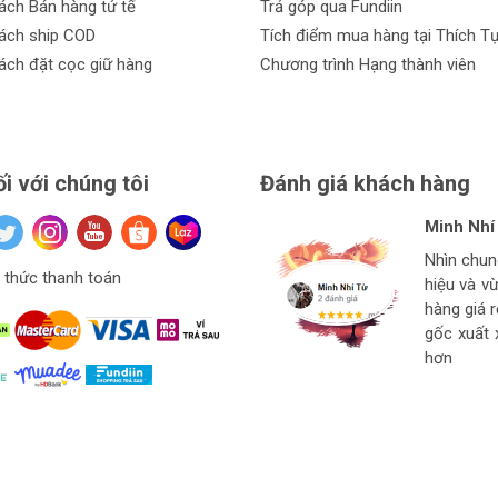
ách Bán hàng tử tế
Trả góp qua Fundiin
ách ship COD
Tích điểm mua hàng tại Thích T
ách đặt cọc giữ hàng
Chương trình Hạng thành viên
ối với chúng tôi
Đánh giá khách hàng
Minh Nhí
Đinh Xuâ
tuan anh
Hiệu Ngu
Nhìn chu
Hàng ở thí
Giá mềm v
thức thanh toán
hiệu và v
Ngon bổ r
cho thợ t
hàng
hàng giá 
strore l
gốc xuất 
hơn