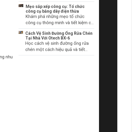
chúng bắt đầu.
khởi động và cách khắc phục
Mẹo sắp xếp công cụ: Tổ chức
chúng. Tìm hiểu thêm ngay!
công cụ bằng dây điện thừa
Khám phá những mẹo tổ chức
công cụ thông minh và tiết kiệm chi
phí với dây điện thừa. Biến không
Cách Vệ Sinh Đường Ống Rửa Chén
gian làm việc của bạn trở nên gọn
Tại Nhà Với Otech BX-6
gàng và khoa học.
Học cách vệ sinh đường ống rửa
chén một cách hiệu quả và tiết
kiệm thời gian tại nhà với sản phẩm
ừng nhu
Otech BX-6. Đảm bảo vệ sinh và
hiệu quả hoạt động tối ưu.