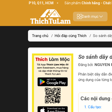
4 Bình Thới, P10, Q11, HCM
Sản phẩm
Chính hãng - Chất lượng
Danh mục
Trang chủ
/
Hỏi đáp cùng Thích
/
So sánh dây
So sánh dây d
Đăng bởi:
NGUYEN P
Phân biệt dây dẫn đi
ứng dụng của từng l
Các nội dung 
Cấu tạo: