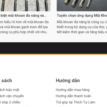
biệt mũi khoan đa năng và
Tuyển chọn ứng dụng Mũi Kh
khoan gạch men
Đa Năng tiện ích nhất năm na
ìm hiểu rõ hơn về mũi khoan đa
Mũi khoan đa năng là công cụ c
và mũi khoan gạch men để lựa
thiết trong bộ dụng cụ của thợ, 
công cụ phù hợp nhất với nhu
tiết kiệm thời gian và tăng hiệu 
ủa bạn.
nhờ tính đa chức năng, linh hoạt,
ích.
 sách
Hướng dẫn
sách bảo mật
Hướng dẫn mua hàng
ách vận chuyển
Hướng dẫn thanh toán
í ship 2 chiều
Trả góp tại Thích Tự Làm