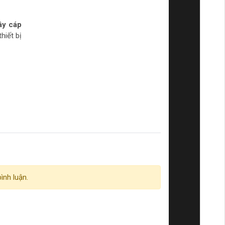
ây cáp
hiết bị
ình luận.