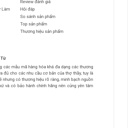
Review đánh giá
ự Làm
Hỏi đáp
So sánh sản phẩm
Top sản phẩm
Thương hiệu sản phẩm
 Từ
n Phong
 tran huynh
yễn
ng các mẫu mã hàng hóa khá đa dạng các thương
ch tự làm hàng chất lượng giá sinh viên, thich hợp
ừa túi tiền, số lượng hàng ít, thường phải đợi đặt
ừa đủ cho các nhu cầu cơ bản của thợ thầy, tuy là
ẻ
hầy đi làm hằng ngày.. còn cao cấp ghé>>>>>>>>
rẻ nhưng có thương hiệu rõ ràng, minh bạch nguồn
àm mộc >>>>>>>>
xứ và có bảo hành chính hãng nên củng yên tâm