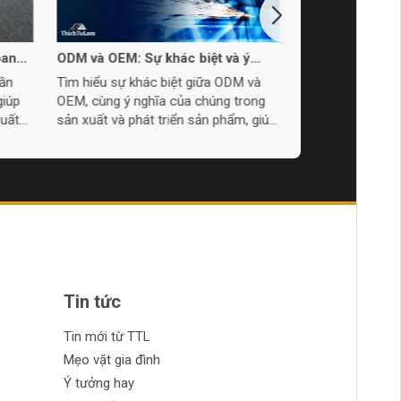
oan
ODM và OEM: Sự khác biệt và ý
Tại sao OEM Là
y
nghĩa
Hướng Trong N
ần
Tìm hiểu sự khác biệt giữa ODM và
OEM linh hoạt v
Công Cụ Cầm T
giúp
OEM, cùng ý nghĩa của chúng trong
ứng giúp doanh 
suất
sản xuất và phát triển sản phẩm, giúp
nhanh chóng với 
 tiện
bạn chọn lựa giải pháp tốt nhất cho
mới và nhu cầu 
doanh nghiệp.
Tin tức
Tin mới từ TTL
Mẹo vặt gia đình
Ý tưởng hay