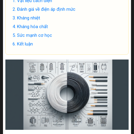
Vật liệu cách điện
Đánh giá về điện áp định mức
Kháng nhiệt
Kháng hóa chất
Sức mạnh cơ học
Kết luận