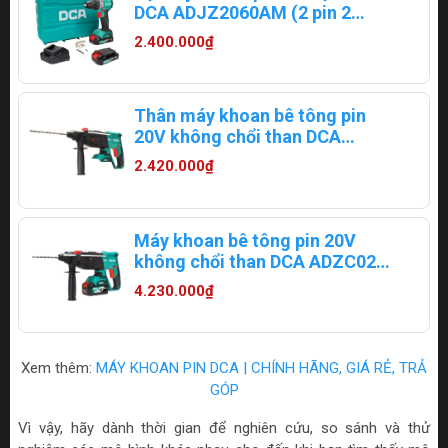
DCA ADJZ2060AM (2 pin 2
ampe)
2.400.000₫
Thân máy khoan bê tông pin
20V không chổi than DCA
ADZC02-26Z
2.420.000₫
Máy khoan bê tông pin 20V
không chổi than DCA ADZC02-
26EM
4.230.000₫
Xem thêm:
MÁY KHOAN PIN DCA | CHÍNH HÃNG, GIÁ RẺ, TRẢ
GÓP
Vì vậy, hãy dành thời gian để nghiên cứu, so sánh và thử