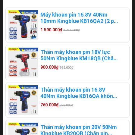
Máy khoan pin 16.8V 40Nm
10mm Kingblue KB16QA2 (2 pin
2ampe)
1.590.000₫
1.716.000₫
Thân máy khoan pin 18V lực
50Nm Kingblue KM18QB (Chân
pin Makita)
900.000₫
935.000₫
Thân máy khoan pin 16.8V
40Nm Kingblue KB16QA không
chổi than
760.000₫
792.000₫
Thân máy khoan pin 20V 50Nm
Kingblue KB20QB (Chân pin