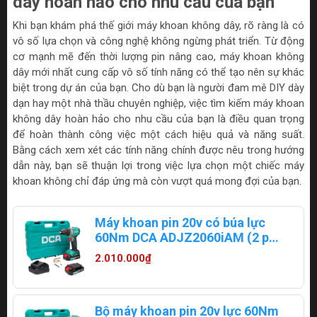
dây hoàn hảo cho nhu cầu của bạn
Khi bạn khám phá thế giới máy khoan không dây, rõ ràng là có
vô số lựa chọn và công nghệ không ngừng phát triển. Từ động
cơ mạnh mẽ đến thời lượng pin nâng cao, máy khoan không
dây mới nhất cung cấp vô số tính năng có thể tạo nên sự khác
biệt trong dự án của bạn. Cho dù bạn là người đam mê DIY dày
dạn hay một nhà thầu chuyên nghiệp, việc tìm kiếm máy khoan
không dây hoàn hảo cho nhu cầu của bạn là điều quan trọng
để hoàn thành công việc một cách hiệu quả và năng suất.
Bằng cách xem xét các tính năng chính được nêu trong hướng
dẫn này, bạn sẽ thuận lợi trong việc lựa chọn một chiếc máy
khoan không chỉ đáp ứng mà còn vượt quá mong đợi của bạn.
Máy khoan pin 20v có búa lực
60Nm DCA ADJZ2060iAM (2 pin
2ampe)
2.010.000₫
Bộ máy khoan pin 20v lực 60Nm