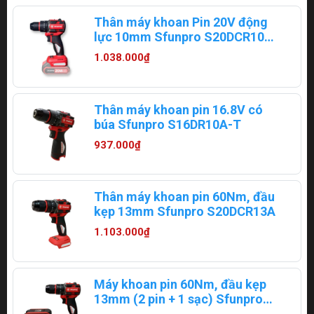
Thân máy khoan Pin 20V động
lực 10mm Sfunpro S20DCR10A-
T
1.038.000₫
Thân máy khoan pin 16.8V có
búa Sfunpro S16DR10A-T
937.000₫
Thân máy khoan pin 60Nm, đầu
kẹp 13mm Sfunpro S20DCR13A
1.103.000₫
Máy khoan pin 60Nm, đầu kẹp
13mm (2 pin + 1 sạc) Sfunpro
S20DCR13A