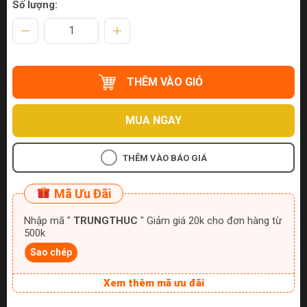
Số lượng:
THÊM VÀO GIỎ
MUA NGAY
THÊM VÀO BÁO GIÁ
Mã Ưu Đãi
Nhập mã "
TRUNGTHUC
" Giảm giá 20k cho đơn hàng từ
500k
Sao chép
Xem thêm mã ưu đãi