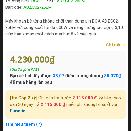
Thương hiệu:
DCA
|
SKU:
ADZC02-26EM
Barcode:
ADZC02-26EM
Máy khoan bê tông không chổi than dùng pin DCA ADZC02-
26EM với công suất tối đa 600W và năng lượng tác động 3,1J,
giúp bạn khoan một cách mạnh mẽ và hiệu quả.
Chi tiết
4.230.000₫
(Giá đã gồm VAT)
Bạn sẽ tích lũy được
38,07
điểm tương đương
38.070₫
để mua hàng lần sau
[Trả Góp
2 kỳ
] Chỉ cần trả trước
2.115.000 ₫
, kỳ tiếp theo
sau 30 ngày trả
2.115.000 ₫
miễn phí không lãi suất với
Fundiin.
Tìm hiểu thêm (?)