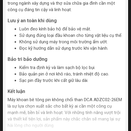
trong ngành xây dựng và thợ sửa chữa gia đình cần một
công cụ đáng tin cậy và linh hoạt.
Lưu ý an toàn khi dùng
Luôn đeo kính bảo hộ để bảo vệ mắt.
Sử dụng đúng loại đầu khoan cho từng vật liệu cụ thể.
Không sử dụng máy trong môi trường ẩm ướt.
Đọc kỹ hướng dẫn sử dụng trước khi vận hành.
Bảo trì bảo dưỡng
Kiểm tra định kỳ và làm sạch bộ lọc bụi.
Bảo quản pin ở nơi khô ráo, tránh nhiệt độ cao.
Sạc pin đầy trước khi cất giữ lâu dài.
Kết luận
Máy khoan bê tông pin không chổi than DCA ADZC02-26EM
là sự lựa chọn xuất sắc cho bất kỳ ai cần một công cụ
mạnh mẽ, bền bỉ và linh hoạt. Với những tính năng vượt trội
và thiết kế tiện lợi, sản phẩm này chắc chắn sẽ mang lại sự
hài lòng cho người dùng.