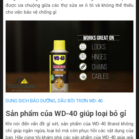
được ưa chuộng giữa các thợ sửa xe ô tô và không thể thiếu
cho việc bảo vệ chống gỉ.
DUNG DỊCH BẢO DƯỠNG, DẦU BÔI TRƠN WD-40
Sản phẩm của WD-40 giúp loại bỏ gỉ
Khi nói đến vấn đề gỉ sét, sản phẩm của WD-40 Brand không
chỉ giúp ngăn ngừa, loại bỏ mà còn phục hồi các vật dụng của
bạn. Hãy cùng tôi khám phá các sản phẩm của WD-40 giúp giải