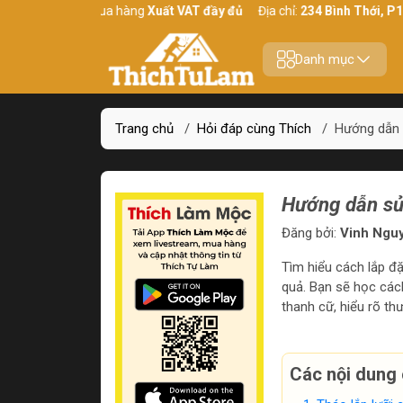
ên tâm mua hàng
Xuất VAT đầy đủ
Địa chỉ:
234 Bình Thới, P10, Q11
Danh mục
Trang chủ
/
Hỏi đáp cùng Thích
/
Hướng dẫn 
Hướng dẫn sử 
Đăng bởi:
Vinh Ngu
Tìm hiểu cách lắp đặ
quả. Bạn sẽ học cách
thanh cữ, hiểu rõ th
Các nội dung 