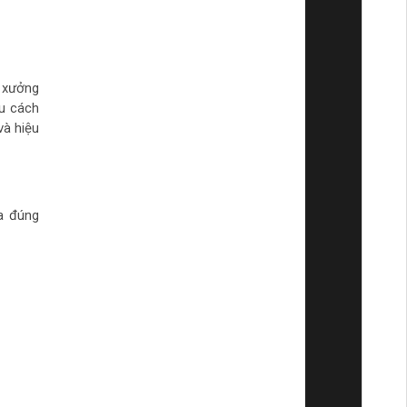
 xưởng
ểu cách
và hiệu
a đúng