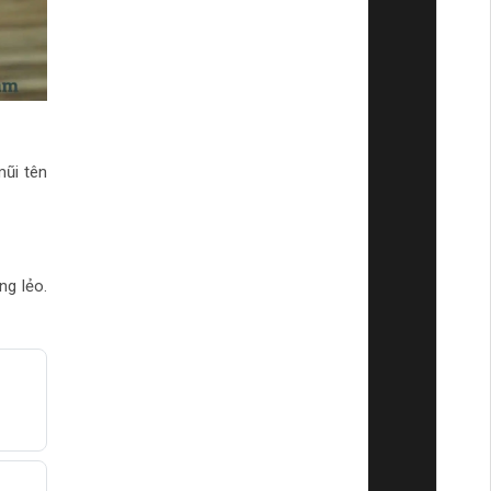
mũi tên
ng lẻo.
0