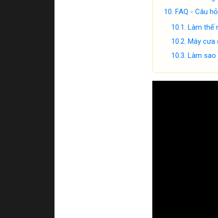
FAQ - Câu hỏ
Làm thế 
Máy cưa đ
Làm sao 