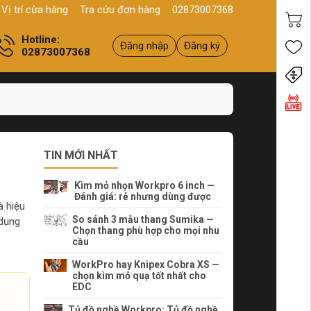
uất VAT đầy đủ
Địa chỉ:
234 Bình Thới, P10, Q11, HCM
Sản p
Vị trí cừa hàng
Tra cứu đơn hàng
02873007368
Hotline:
Đăng nhập
Đăng ký
02873007368
Tiến
TIN MỚI NHẤT
Kìm mỏ nhọn Workpro 6 inch —
Đánh giá: rẻ nhưng dùng được
à hiệu
So sánh 3 mẫu thang Sumika —
 dụng
Chọn thang phù hợp cho mọi nhu
cầu
WorkPro hay Knipex Cobra XS —
chọn kìm mỏ quạ tốt nhất cho
EDC
Tủ đồ nghề Workpro: Tủ đồ nghề