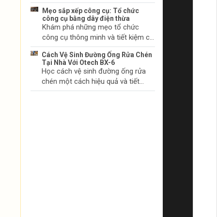
chúng bắt đầu.
khởi động và cách khắc phục
Mẹo sắp xếp công cụ: Tổ chức
chúng. Tìm hiểu thêm ngay!
công cụ bằng dây điện thừa
Khám phá những mẹo tổ chức
công cụ thông minh và tiết kiệm chi
phí với dây điện thừa. Biến không
Cách Vệ Sinh Đường Ống Rửa Chén
gian làm việc của bạn trở nên gọn
Tại Nhà Với Otech BX-6
gàng và khoa học.
Học cách vệ sinh đường ống rửa
chén một cách hiệu quả và tiết
kiệm thời gian tại nhà với sản phẩm
Otech BX-6. Đảm bảo vệ sinh và
hiệu quả hoạt động tối ưu.