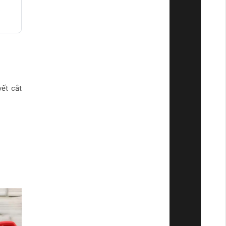
)
n
vết cắt