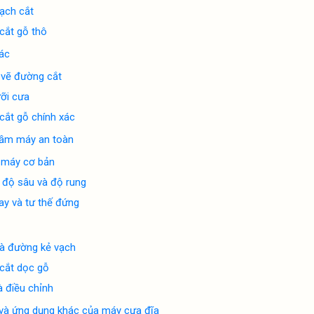
ạch cắt
cắt gỗ thô
ác
 vẽ đường cắt
ưỡi cưa
cắt gỗ chính xác
cầm máy an toàn
máy cơ bản
 độ sâu và độ rung
ay và tư thế đứng
và đường kẻ vạch
cắt dọc gỗ
à điều chỉnh
 và ứng dụng khác của máy cưa đĩa