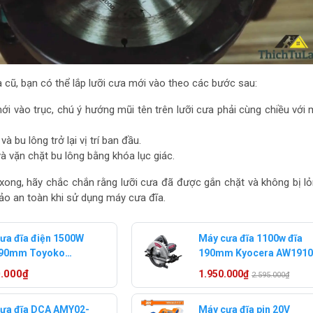
a cũ, bạn có thể lắp lưỡi cưa mới vào theo các bước sau:
ới vào trục, chú ý hướng mũi tên trên lưỡi cưa phải cùng chiều với 
 bu lông trở lại vị trí ban đầu.
và vặn chặt bu lông bằng khóa lục giác.
 xong, hãy chắc chắn rằng lưỡi cưa đã được gắn chặt và không bị lỏ
ảo an toàn khi sử dụng máy cưa đĩa.
ưa đĩa điện 1500W
Máy cưa đĩa 1100w đĩa
190mm Toyoko
190mm Kyocera AW191
0CS
0.000₫
1.950.000₫
2.595.000₫
ưa đĩa DCA AMY02-
Máy cưa đĩa pin 20V