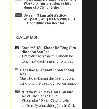
Workpro mini siêu đẹp và hữu
dụng cho đồ nghề nhỏ
So sánh 3 kìm tuốt Wadfow:
WBQ9601, WBQ3606 & WBQ4601
— Chọn đúng cho thợ điện
REVIEW MỚI
Cách Mài Mũi Khoan Bê Tông Siêu
Nhanh và Sắc Bén
Tìm hiểu cách mài mũi khoan bê
tông một cách nhanh chóng và
hiệu quả. Lựa chọn dụng cụ mài
Cách Bảo Quản Máy Khoan Không
phù hợp và kỹ thuật mài mũi khoan
Dây
đúng cách.
Máy khoan không dây là một công
cụ không thể thiếu đối với cả người
làm tự chọn và các chuyên gia. Hãy
9 Lý do khiến Máy Phát Điện Khó
tìm hiểu cách chăm sóc máy khoan
Nổ và Cách Khắc Phục
không dây của bạn để duy trì hiệu
Khám phá 10 vấn đề phổ biến
suất và ngăn chặn sự cố trước khi
khiến máy phát điện gặp vấn đề khi