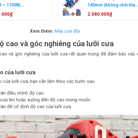
 — 1100W,
140mm (không chổi than
mm, cắt sâu 66mm
Wadfow WLWP5633 (1pi
0.000₫
2.080.000₫
4ah)
Xem thêm:
Máy cưa đĩa
ộ cao và góc nghiêng của lưỡi cưa
cao và góc nghiêng của lưỡi cưa rất quan trọng để đảm bảo các 
.
o của lưỡi cưa
o của lưỡi cưa, bạn cần làm theo các bước sau:
vặn điều chỉnh độ cao.
i cưa lên hoặc xuống đến độ cao mong muốn.
vặn để cố định độ cao của lưỡi cưa.