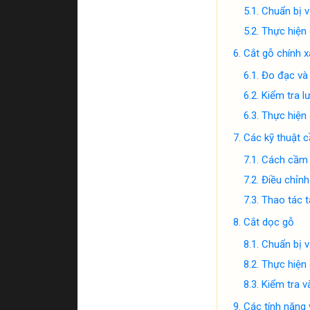
Chuẩn bị v
Thực hiện 
Cắt gỗ chính x
Đo đạc và
Kiểm tra l
Thực hiện 
Các kỹ thuật 
Cách cầm 
Điều chỉnh
Thao tác t
Cắt dọc gỗ
Chuẩn bị 
Thực hiện 
Kiểm tra v
Các tính năng