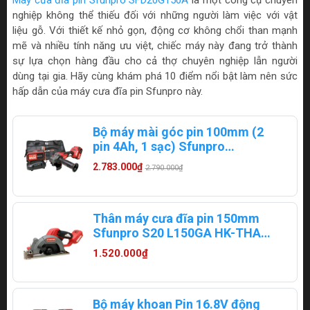
Máy cưa đĩa pin Sfunpro SFD20G150A
là một công cụ chuyên
nghiệp không thể thiếu đối với những người làm việc với vật
liệu gỗ. Với thiết kế nhỏ gọn, động cơ không chổi than mạnh
mẽ và nhiều tính năng ưu việt, chiếc máy này đang trở thành
sự lựa chọn hàng đầu cho cả thợ chuyên nghiệp lẫn người
dùng tại gia. Hãy cùng khám phá 10 điểm nổi bật làm nên sức
hấp dẫn của máy cưa đĩa pin Sfunpro này.
Bộ máy mài góc pin 100mm (2
pin 4Ah, 1 sạc) Sfunpro
S20L100GA.2
2.783.000₫
2.790.000₫
Thân máy cưa đĩa pin 150mm
Sfunpro S20 L150GA HK-THAN
(có lưỡi hợp kim)
1.520.000₫
Bộ máy khoan Pin 16.8V động