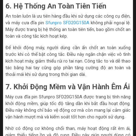
6. Hệ Thống An Toàn Tiên Tiến
An toàn luôn là ưu tiên hàng đầu khi sử dụng các công cụ điện,
và máy cưa đĩa pin
Sfunpro SFD20G150A
không phải ngoại lệ.
Máy được trang bị hệ thống an toàn tiên tiến, bao gồm chốt an
toàn và công tắc kích hoạt kép.
Để khởi động máy, người dùng cần ấn chốt an toàn xuống
trước khi có thể bật công tắc. Điều này ngăn chặn việc vô tình
kích hoạt máy, giảm thiểu rủi ro tai nạn. Công tắc to và dễ thao
tác bằng hai tay cũng góp phần tăng cường độ an toàn và
thoải mái khi sử dụng trong thời gian dài.
7. Khởi Động Mềm và Vận Hành Êm Ái
Máy cưa đĩa pin Sfunpro SFD20G150A được trang bị tính năng
khởi động mềm, giúp tốc độ tăng dần khi bắt đầu hoạt động.
Điều này không chỉ bảo vệ động cơ mà còn mang lại cảm giác
vận hành mượt mà và kiểm soát tốt hơn cho người sử dụng.
Nhờ có động cơ không chổi than, máy hoạt động rất êm ái,
giảm thiểu tiếng ồn và độ rung. Điều này giúp người dùng có