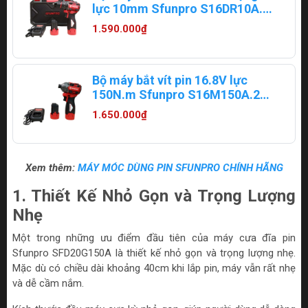
lực 10mm Sfunpro S16DR10A.2
(2 pin + 1 sạc)
1.590.000₫
Bộ máy bắt vít pin 16.8V lực
150N.m Sfunpro S16M150A.2
(2 pin + 1 sạc)
1.650.000₫
Xem thêm:
MÁY MÓC DÙNG PIN SFUNPRO CHÍNH HÃNG
1. Thiết Kế Nhỏ Gọn và Trọng Lượng
Nhẹ
Một trong những ưu điểm đầu tiên của máy cưa đĩa pin
Sfunpro SFD20G150A là thiết kế nhỏ gọn và trọng lượng nhẹ.
Mặc dù có chiều dài khoảng 40cm khi lắp pin, máy vẫn rất nhẹ
và dễ cầm nắm.