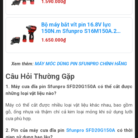
1.590.000₫
Bộ máy bắt vít pin 16.8V lực
150N.m Sfunpro S16M150A.2
(2 pin + 1 sạc)
1.650.000₫
Xem thêm:
MÁY MÓC DÙNG PIN SFUNPRO CHÍNH HÃNG
Câu Hỏi Thường Gặp
1. Máy cưa đĩa pin Sfunpro SFD20G150A có thể cắt được
những loại vật liệu nào?
Máy có thể cắt được nhiều loại vật liệu khác nhau, bao gồm
gỗ, ống nhựa và thậm chí cả kim loại mỏng khi sử dụng lưỡi
cưa phù hợp.
2. Pin của máy cưa đĩa pin
Sfunpro SFD20G150A
có thời
gian sử dụng bao lâu?