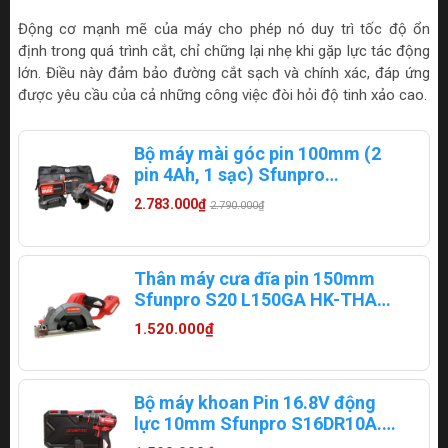
Động cơ mạnh mẽ của máy cho phép nó duy trì tốc độ ổn
định trong quá trình cắt, chỉ chững lại nhẹ khi gặp lực tác động
lớn. Điều này đảm bảo đường cắt sạch và chính xác, đáp ứng
được yêu cầu của cả những công việc đòi hỏi độ tinh xảo cao.
Bộ máy mài góc pin 100mm (2
pin 4Ah, 1 sạc) Sfunpro
S20L100GA.2
2.783.000₫
2.790.000₫
Thân máy cưa đĩa pin 150mm
Sfunpro S20 L150GA HK-THAN
(có lưỡi hợp kim)
1.520.000₫
Bộ máy khoan Pin 16.8V động
lực 10mm Sfunpro S16DR10A.2
(2 pin + 1 sạc)