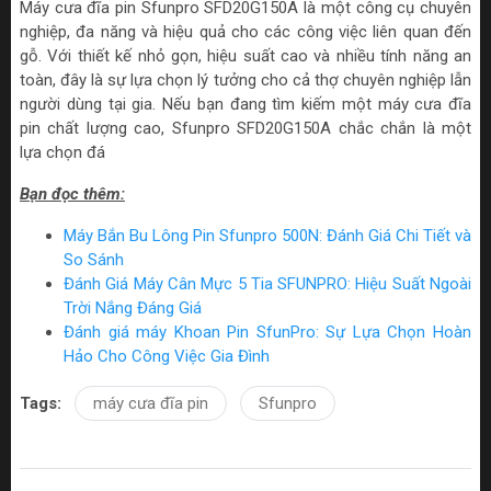
Máy cưa đĩa pin Sfunpro SFD20G150A là một công cụ chuyên
nghiệp, đa năng và hiệu quả cho các công việc liên quan đến
gỗ. Với thiết kế nhỏ gọn, hiệu suất cao và nhiều tính năng an
toàn, đây là sự lựa chọn lý tưởng cho cả thợ chuyên nghiệp lẫn
người dùng tại gia. Nếu bạn đang tìm kiếm một máy cưa đĩa
pin chất lượng cao, Sfunpro SFD20G150A chắc chắn là một
lựa chọn đá
Bạn đọc thêm:
Máy Bắn Bu Lông Pin Sfunpro 500N: Đánh Giá Chi Tiết và
So Sánh
Đánh Giá Máy Cân Mực 5 Tia SFUNPRO: Hiệu Suất Ngoài
Trời Nắng Đáng Giá
Đánh giá máy Khoan Pin SfunPro: Sự Lựa Chọn Hoàn
Hảo Cho Công Việc Gia Đình
Tags:
máy cưa đĩa pin
Sfunpro