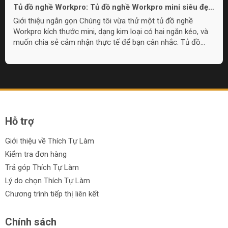
Tủ đồ nghề Workpro: Tủ đồ nghề Workpro mini siêu đẹp
và hữu dụng cho đồ nghề nhỏ
Giới thiệu ngắn gọn Chúng tôi vừa thử một tủ đồ nghề
Workpro kích thước mini, dạng kim loại có hai ngăn kéo, và
muốn chia sẻ cảm nhận thực tế để bạn cân nhắc. Tủ đồ
nghề Workpro mini này phù hợp cho nhu cầu lưu trữ đồ
nghề nhỏ gọn, làm quà tặng, hoặc đặt trong góc làm việc khi
không cần tủ quá lớn. Overview: Thiết kế và cấu tạo Tủ có
chất liệu kim loại, lớp sơn hoàn thiện đẹp mắt với lựa chọn
màu sắc, bao gồm họa tiết camo và pink camo. Thiết kế
gồm một nắp...
Hỗ trợ
Giới thiệu về Thích Tự Làm
Kiểm tra đơn hàng
Trả góp Thích Tự Làm
Lý do chọn Thích Tự Làm
Chương trình tiếp thị liên kết
Chính sách