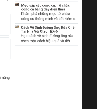
chúng bắt đầu.
khởi động và cách khắc phục
Mẹo sắp xếp công cụ: Tổ chức
chúng. Tìm hiểu thêm ngay!
công cụ bằng dây điện thừa
Khám phá những mẹo tổ chức
công cụ thông minh và tiết kiệm chi
phí với dây điện thừa. Biến không
Cách Vệ Sinh Đường Ống Rửa Chén
gian làm việc của bạn trở nên gọn
Tại Nhà Với Otech BX-6
gàng và khoa học.
Học cách vệ sinh đường ống rửa
chén một cách hiệu quả và tiết
a
kiệm thời gian tại nhà với sản phẩm
Otech BX-6. Đảm bảo vệ sinh và
hiệu quả hoạt động tối ưu.
i nắng.