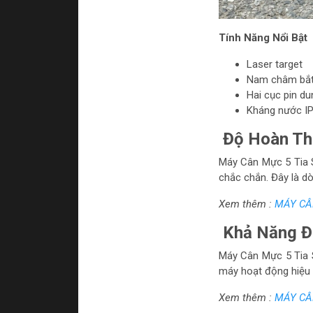
Tính Năng Nổi Bật
Laser target
Nam châm bắt 
Hai cục pin d
Kháng nước I
Độ Hoàn Th
Máy Cân Mực 5 Tia 
chắc chắn. Đây là d
Xem thêm :
MÁY CÂN
Khả Năng Đi
Máy Cân Mực 5 Tia S
máy hoạt động hiệu 
Xem thêm :
MÁY CÂN