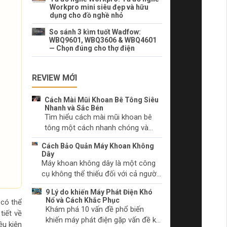
Workpro mini siêu đẹp và hữu
dụng cho đồ nghề nhỏ
So sánh 3 kìm tuốt Wadfow:
WBQ9601, WBQ3606 & WBQ4601
— Chọn đúng cho thợ điện
REVIEW MỚI
Cách Mài Mũi Khoan Bê Tông Siêu
Nhanh và Sắc Bén
Tìm hiểu cách mài mũi khoan bê
tông một cách nhanh chóng và
hiệu quả. Lựa chọn dụng cụ mài
Cách Bảo Quản Máy Khoan Không
phù hợp và kỹ thuật mài mũi khoan
Dây
đúng cách.
Máy khoan không dây là một công
cụ không thể thiếu đối với cả người
làm tự chọn và các chuyên gia. Hãy
9 Lý do khiến Máy Phát Điện Khó
tìm hiểu cách chăm sóc máy khoan
Nổ và Cách Khắc Phục
 có thể
không dây của bạn để duy trì hiệu
Khám phá 10 vấn đề phổ biến
tiết về
suất và ngăn chặn sự cố trước khi
khiến máy phát điện gặp vấn đề khi
ều kiện