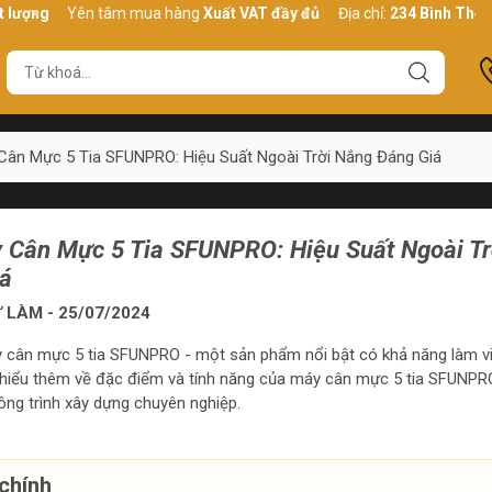
Yên tâm mua hàng
Xuất VAT đầy đủ
Địa chỉ:
234 Bình Thới, P10, 
Cân Mực 5 Tia SFUNPRO: Hiệu Suất Ngoài Trời Nắng Đáng Giá
 Cân Mực 5 Tia SFUNPRO: Hiệu Suất Ngoài Tr
á
 LÀM - 25/07/2024
áy cân mực 5 tia SFUNPRO - một sản phẩm nổi bật có khả năng làm vi
m hiểu thêm về đặc điểm và tính năng của máy cân mực 5 tia SFUNPRO,
ông trình xây dựng chuyên nghiệp.
chính