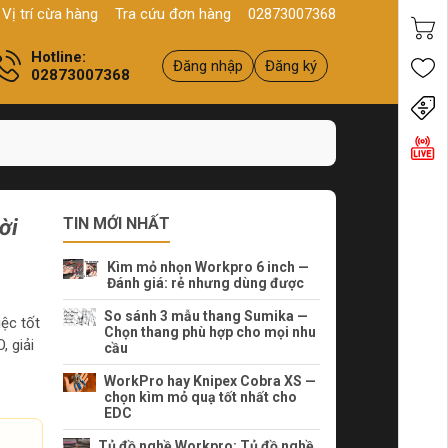
Q11, HCM
Sản phẩm
Chính hãng - Chất lượng
Yên tâm mua hà
Vị trí cừa hàng
Tra cứu đơn hàng
02873007368
Hotline:
Đăng nhập
Đăng ký
02873007368
Tiến
ời
TIN MỚI NHẤT
Kìm mỏ nhọn Workpro 6 inch —
Đánh giá: rẻ nhưng dùng được
So sánh 3 mẫu thang Sumika —
ệc tốt
Chọn thang phù hợp cho mọi nhu
 giải
cầu
WorkPro hay Knipex Cobra XS —
chọn kìm mỏ quạ tốt nhất cho
EDC
Tủ đồ nghề Workpro: Tủ đồ nghề