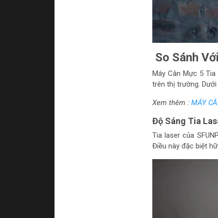
So Sánh Với
Máy Cân Mực 5 Tia 
trên thị trường. Dướ
Xem thêm :
MÁY CÂN
Độ Sáng Tia Las
Tia laser của SFUNP
Điều này đặc biệt hữ