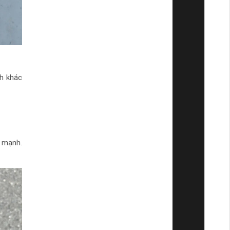
h khác
g mạnh.