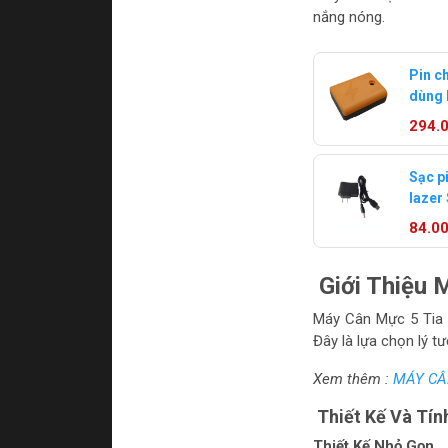
nắng nóng.
Pin c
dùng 
9000
294.
Sạc p
lazer
84.0
Giới Thiệu
Máy Cân Mực 5 Tia S
Đây là lựa chọn lý t
Xem thêm :
MÁY CÂN
Thiết Kế Và Tí
Thiết Kế Nhỏ Gọn