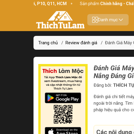
 Bình Thới, P10, Q11, HCM
Sản phẩm
Chính hãng - Chất lượng
Danh mục
Trang chủ
/
Review đánh giá
/
Đánh Giá Máy 
Đánh Giá Máy
Nắng Đáng Gi
Đăng bởi:
THÍCH TỰ
Đánh giá chi tiết m
ngoài trời nắng. Tì
pháp hiệu quả cho c
Các nội dung 