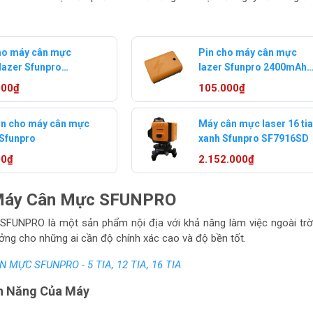
ho máy cân mực
Pin cho máy cân mực
lazer Sfunpro
lazer Sfunpro 2400mAh
mAh PIN9000
PIN2400
000₫
105.000₫
in cho máy cân mực
Máy cân mực laser 16 ti
 Sfunpro
xanh Sfunpro SF7916SD
00₫
2.152.000₫
 Máy Cân Mực SFUNPRO
FUNPRO là một sản phẩm nội địa với khả năng làm việc ngoài trờ
ưởng cho những ai cần độ chính xác cao và độ bền tốt.
 MỰC SFUNPRO - 5 TIA, 12 TIA, 16 TIA
nh Năng Của Máy