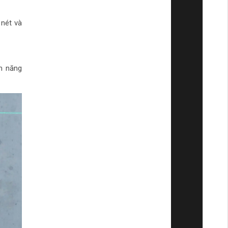
 nét và
m năng