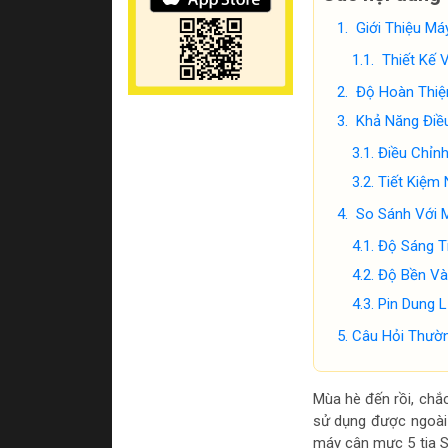
Giới Thiệu M
Thiết Kế 
Độ Hoàn Thiệ
Khả Năng Điề
Điều Chỉnh
Tiết Kiệm
So Sánh Với 
Độ Sáng T
Độ Bền Và
Pin Dung 
Câu Hỏi Thườ
Mùa hè đến rồi, chắ
sử dụng được ngoài t
máy cân mực 5 tia S