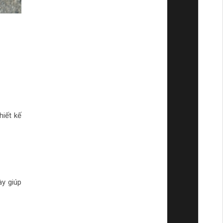
iết kế
ày giúp