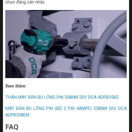
chọn đáng cân nhắc.
Xem thêm:
THÂN MÁY BẮN BU LÔNG PIN 358NM 20V DCA ADPB358Z
MÁY BẮN BU LÔNG PIN (BỘ 2 PIN 4AMPE) 358NM 20V DCA
ADPB358EM
FAQ