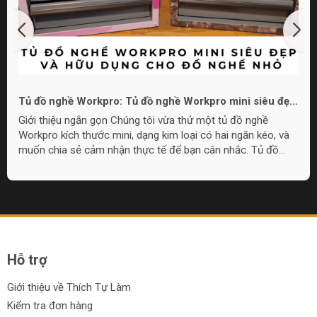
Tủ đồ nghề Workpro: Tủ đồ nghề Workpro mini siêu đẹp
và hữu dụng cho đồ nghề nhỏ
Giới thiệu ngắn gọn Chúng tôi vừa thử một tủ đồ nghề
Workpro kích thước mini, dạng kim loại có hai ngăn kéo, và
muốn chia sẻ cảm nhận thực tế để bạn cân nhắc. Tủ đồ
nghề Workpro mini này phù hợp cho nhu cầu lưu trữ đồ
nghề nhỏ gọn, làm quà tặng, hoặc đặt trong góc làm việc khi
không cần tủ quá lớn. Overview: Thiết kế và cấu tạo Tủ có
chất liệu kim loại, lớp sơn hoàn thiện đẹp mắt với lựa chọn
màu sắc, bao gồm họa tiết camo và pink camo. Thiết kế
gồm một nắp...
Hỗ trợ
Giới thiệu về Thích Tự Làm
Kiểm tra đơn hàng