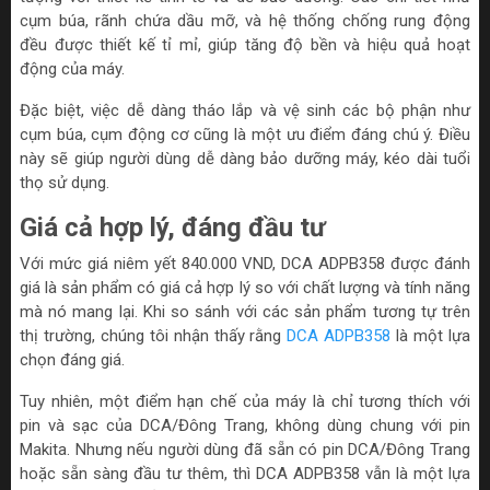
cụm búa, rãnh chứa dầu mỡ, và hệ thống chống rung động
đều được thiết kế tỉ mỉ, giúp tăng độ bền và hiệu quả hoạt
động của máy.
Đặc biệt, việc dễ dàng tháo lắp và vệ sinh các bộ phận như
cụm búa, cụm động cơ cũng là một ưu điểm đáng chú ý. Điều
này sẽ giúp người dùng dễ dàng bảo dưỡng máy, kéo dài tuổi
thọ sử dụng.
Giá cả hợp lý, đáng đầu tư
Với mức giá niêm yết 840.000 VND, DCA ADPB358 được đánh
giá là sản phẩm có giá cả hợp lý so với chất lượng và tính năng
mà nó mang lại. Khi so sánh với các sản phẩm tương tự trên
thị trường, chúng tôi nhận thấy rằng
DCA ADPB358
là một lựa
chọn đáng giá.
Tuy nhiên, một điểm hạn chế của máy là chỉ tương thích với
pin và sạc của DCA/Đông Trang, không dùng chung với pin
Makita. Nhưng nếu người dùng đã sẵn có pin DCA/Đông Trang
hoặc sẵn sàng đầu tư thêm, thì DCA ADPB358 vẫn là một lựa