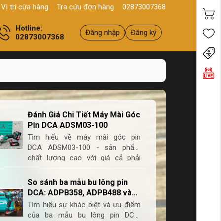
Sản phẩm
Chính hãng - Chất lượng
Yên tâm mua hàng
Xuất 
Vị trí cừa hàng
Tra cứu đơn hàng
02873007368
Hotline:
Đăng nhập
Đăng ký
02873007368
Tiến
Đánh Giá Chi Tiết Máy Mài Góc
Pin DCA ADSM03-100
Tìm hiểu về máy mài góc pin
DCA ADSM03-100 - sản phẩm
chất lượng cao với giá cả phải
chăng. Đánh giá chi tiết về thiết kế,
tính năng và hiệu suất sử dụng.
So sánh ba mẫu bu lông pin
DCA: ADPB358, ADPB488 và
ADPB698
Tìm hiểu sự khác biệt và ưu điểm
của ba mẫu bu lông pin DCA: