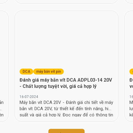
phẩm.
h
DCA
máy bắn vít pin
Đánh giá máy bắn vít DCA ADPL03-14 20V
Đ
- Chất lượng tuyệt vời, giá cả hợp lý
v
16-07-2024
1
ản
Máy bắn vít DCA 20V - Đánh giá chi tiết về máy
M
cụ
bắn vít DCA 20V, từ thiết kế đến tính năng, hiệu
l
ện
suất và giá cả hợp lý. Đọc ngay để có thông tin
k
ân
chi tiết và lựa chọn sản phẩm phù hợp.
á
ẫn
n