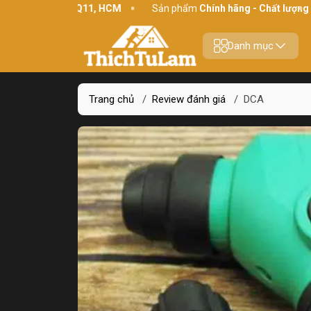
ới, P10, Q11, HCM
Sản phẩm
Chính hãng - Chất lượng
Yên t
Danh mục
Trang chủ
/
Review đánh giá
/
DCA