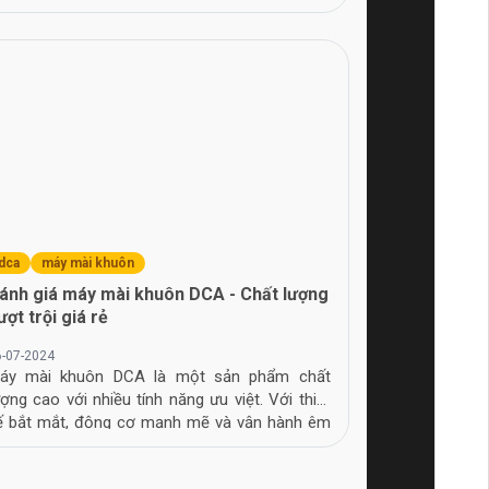
iểu ngay!
dca
máy mài khuôn
ánh giá máy mài khuôn DCA - Chất lượng
ượt trội giá rẻ
6-07-2024
áy mài khuôn DCA là một sản phẩm chất
ượng cao với nhiều tính năng ưu việt. Với thiết
ế bắt mắt, động cơ mạnh mẽ và vận hành êm
i, máy mài khuôn DCA là lựa chọn lý tưởng cho
hững ai yêu thích công việc gia công chi tiết