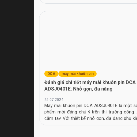
việc khoan đục bê tông.
DCA
máy mài khuôn pin
Đánh giá chi tiết máy mài khuôn pin DCA
ADSJ0401E: Nhỏ gọn, đa năng
25-07-2024
Máy mài khuôn pin DCA ADSJ0401E là một s
phẩm mới đáng chú ý trên thị trường công 
cầm tay. Với thiết kế nhỏ gọn, đa dạng phụ ki
và giá thành hợp lý, đây là lựa chọn đáng c
nhắc cho cả người dùng chuyên nghiệp l