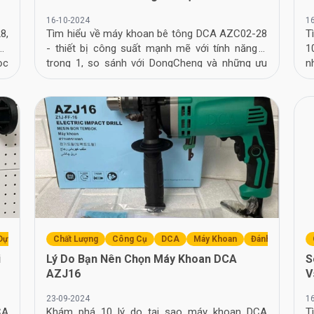
16-10-2024
1
8,
Tìm hiểu về máy khoan bê tông DCA AZC02-28
T
và
- thiết bị công suất mạnh mẽ với tính năng 2
1
ọc
trong 1, so sánh với DongCheng và những ưu
n
điểm nổi bật của nó.
ch
Dựng
Chất Lượng
Công Cụ
DCA
Máy Khoan
Đánh Giá
i
Lý Do Bạn Nên Chọn Máy Khoan DCA
S
AZJ16
V
23-09-2024
1
CA
Khám phá 10 lý do tại sao máy khoan DCA
T