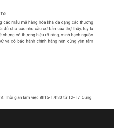
 Từ
n Phong
 tran huynh
yễn
ng các mẫu mã hàng hóa khá đa dạng các thương
ch tự làm hàng chất lượng giá sinh viên, thich hợp
ừa túi tiền, số lượng hàng ít, thường phải đợi đặt
ừa đủ cho các nhu cầu cơ bản của thợ thầy, tuy là
ẻ
hầy đi làm hằng ngày.. còn cao cấp ghé>>>>>>>>
rẻ nhưng có thương hiệu rõ ràng, minh bạch nguồn
àm mộc >>>>>>>>
xứ và có bảo hành chính hãng nên củng yên tâm
Thời gian làm việc 8h15-17h30 từ T2-T7. Cung