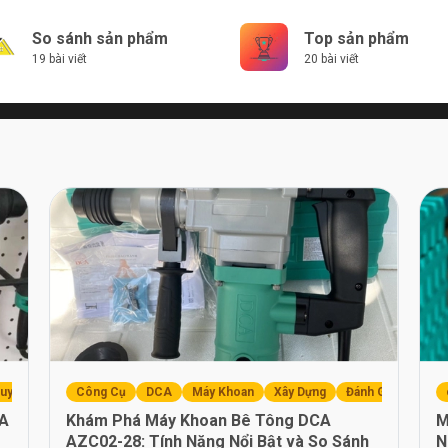
So sánh sản phẩm
Top sản phẩm
19 bài viết
20 bài viết
uyến Mãi
Máy Khoan
Công Cụ
DCA
Máy Khoan
Xây Dựng
Đánh Giá
CA
Khám Phá Máy Khoan Bê Tông DCA
M
AZC02-28: Tính Năng Nổi Bật và So Sánh
N