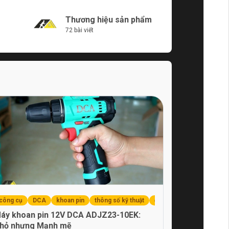
chọn lựa công cụ phù hợp.
Thương hiệu sản phẩm
72 bài viết
công cụ
DCA
khoan pin
thông số kỹ thuật
đánh giá sản phẩm
áy khoan pin 12V DCA ADJZ23-10EK:
hỏ nhưng Mạnh mẽ