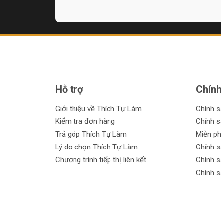
nghiệp dư. Hãy cùng chúng tôi đánh giá chi ti
về chiếc máy mài khuôn mini này.
Hỗ trợ
Chính
Giới thiệu về Thích Tự Làm
Chính 
Kiểm tra đơn hàng
Chính s
Trả góp Thích Tự Làm
Miễn ph
Lý do chọn Thích Tự Làm
Chính s
Chương trình tiếp thị liên kết
Chính s
Chính s