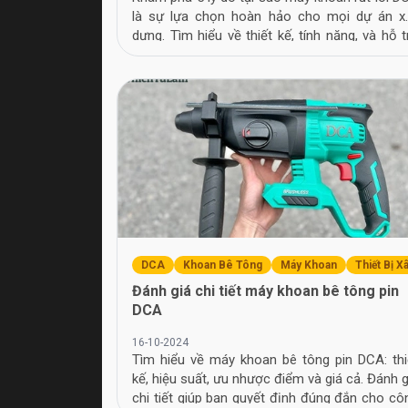
là sự lựa chọn hoàn hảo cho mọi dự án x
dựng. Tìm hiểu về thiết kế, tính năng, và hỗ t
khách hàng tận tình.
DCA
Khoan Bê Tông
Máy Khoan
Thiết Bị X
Đánh giá chi tiết máy khoan bê tông pin
DCA
16-10-2024
Tìm hiểu về máy khoan bê tông pin DCA: thi
kế, hiệu suất, ưu nhược điểm và giá cả. Đánh g
chi tiết giúp bạn quyết định đúng đắn cho cô