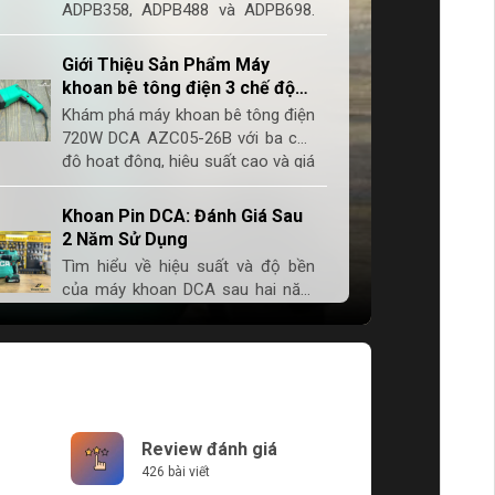
ADPB358, ADPB488 và ADPB698.
Tổng hợp thông tin để chọn sản
phẩm phù hợp với nhu cầu của
Giới Thiệu Sản Phẩm Máy
bạn.
khoan bê tông điện 3 chế độ
720W DCA AZC05-26B
Khám phá máy khoan bê tông điện
720W DCA AZC05-26B với ba chế
độ hoạt động, hiệu suất cao và giá
cả hợp lý. Lựa chọn hoàn hảo cho
cả chuyên gia và gia đình.
Khoan Pin DCA: Đánh Giá Sau
2 Năm Sử Dụng
Tìm hiểu về hiệu suất và độ bền
của máy khoan DCA sau hai năm
sử dụng. Đánh giá chi tiết và so
sánh các mẫu máy khoan DCA
mới nhất.
Khám Phá Hệ Thống Công Cụ
Pin 12V DCA Đáng Mua Nhất
Tìm hiểu về hệ máy pin 12V DCA
với các sản phẩm nổi bật như máy
Review đánh giá
khoan và máy bán vít, đánh giá
426 bài viết
hiệu suất và giá cả để giúp bạn