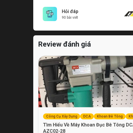
Hỏi đáp
90 bài viết
Review đánh giá
Công Cụ Xây Dựng
DCA
Khoan Bê Tông
Kh
Tìm Hiểu Về Máy Khoan Đục Bê Tông D
AZC02-28