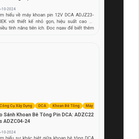
6-10-2024
ìm hiểu về máy khoan pin 12V DCA ADJZ23-
0EK với thiết kế nhỏ gọn, hiệu suất cao và
hiều tính năng tiện ích. Đọc ngay để biết thêm
i tiết!
Công Cụ Xây Dựng
DCA
Khoan Bê Tông
Máy Khoan
So Sánh
o Sánh Khoan Bê Tông Pin DCA: ADZC22
s ADZC04-24
6-10-2024
ìm hiểu sự khác biệt giữa khoan bê tông DCA