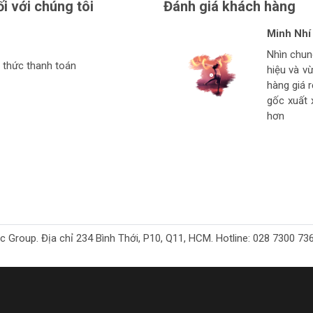
ối với chúng tôi
Đánh giá khách hàng
Minh Nhí
Đinh Xuâ
tuan anh
Hiệu Ngu
Nhìn chu
Hàng ở thí
Giá mềm v
thức thanh toán
hiệu và v
Ngon bổ r
cho thợ t
hàng
hàng giá 
strore l
gốc xuất 
hơn
oup. Địa chỉ 234 Bình Thới, P10, Q11, HCM. Hotline: 028 7300 7368. 