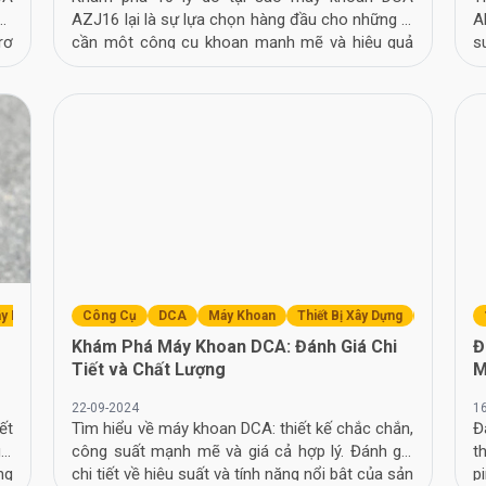
ây
AZJ16 lại là sự lựa chọn hàng đầu cho những ai
A
rợ
cần một công cụ khoan mạnh mẽ và hiệu quả
s
đáng tin cậy tại Việt Nam.
c
ây Dựng
Đánh Giá
Công Cụ
DCA
Máy Khoan
Thiết Bị Xây Dựng
Đánh Giá
Khám Phá Máy Khoan DCA: Đánh Giá Chi
Đ
Tiết và Chất Lượng
M
22-09-2024
1
ết
Tìm hiểu về máy khoan DCA: thiết kế chắc chắn,
Đ
iá
công suất mạnh mẽ và giá cả hợp lý. Đánh giá
t
ng
chi tiết về hiệu suất và tính năng nổi bật của sản
p