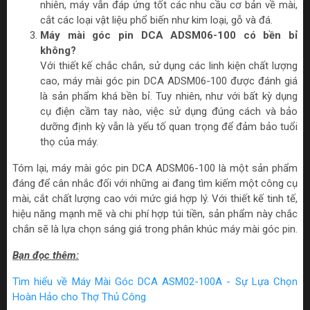
nhiên, máy vẫn đáp ứng tốt các nhu cầu cơ bản về mài,
cắt các loại vật liệu phổ biến như kim loại, gỗ và đá.
Máy mài góc pin DCA ADSM06-100 có bền bỉ
không?
Với thiết kế chắc chắn, sử dụng các linh kiện chất lượng
cao, máy mài góc pin DCA ADSM06-100 được đánh giá
là sản phẩm khá bền bỉ. Tuy nhiên, như với bất kỳ dụng
cụ điện cầm tay nào, việc sử dụng đúng cách và bảo
dưỡng định kỳ vẫn là yếu tố quan trọng để đảm bảo tuổi
thọ của máy.
Tóm lại, máy mài góc pin DCA ADSM06-100 là một sản phẩm
đáng để cân nhắc đối với những ai đang tìm kiếm một công cụ
mài, cắt chất lượng cao với mức giá hợp lý. Với thiết kế tinh tế,
hiệu năng mạnh mẽ và chi phí hợp túi tiền, sản phẩm này chắc
chắn sẽ là lựa chọn sáng giá trong phân khúc máy mài góc pin.
Bạn đọc thêm:
Tìm hiểu về Máy Mài Góc DCA ASM02-100A - Sự Lựa Chọn
Hoàn Hảo cho Thợ Thủ Công