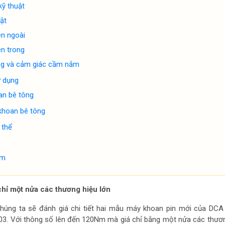
ỹ thuật
ật
ên ngoài
n trong
ng và cảm giác cầm nắm
ử dụng
n bê tông
khoan bê tông
 thể
ểm
chỉ một nửa các thương hiệu lớn
 chúng ta sẽ đánh giá chi tiết hai mẫu máy khoan pin mới của DC
3. Với thông số lên đến 120Nm mà giá chỉ bằng một nửa các thươn