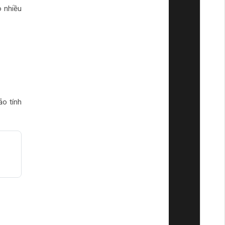
o nhiều
o tính