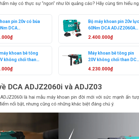
phẩm này có thực sự "ngon" như lời quảng cáo? Hãy cùng tìm hiểu ng
hoan pin 20v có búa
Bộ máy khoan pin 20v lự
60Nm DCA
60Nm DCA ADJZ2060A
060iAM (2 pin
(2 pin 2 ampe)
0.000₫
2.400.000₫
e)
máy khoan bê tông
Máy khoan bê tông pin
0V không chổi than
20V không chổi than DC
ADZC02-26Z
ADZC02-26EM
0.000₫
4.230.000₫
về DCA ADJZ2060i và ADJZ03
DJZ2060i là hai mẫu máy khoan pin đời mới với sức mạnh ấn tượ
điểm nổi bật, nhưng cũng có những khác biệt đáng chú ý.