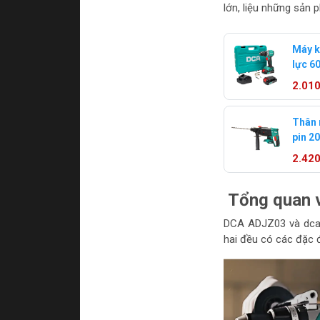
lớn, liệu những sản 
Máy k
lực 
ADJZ2
2.01
2amp
Thân 
pin 2
DCA 
2.42
Tổng quan 
DCA ADJZ03 và dcaA
hai đều có các đặc 