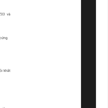
Z03 và
 cứng.
ỏi khắt