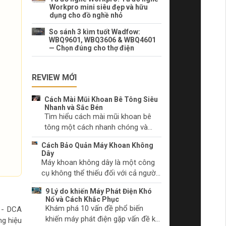
Workpro mini siêu đẹp và hữu
dụng cho đồ nghề nhỏ
So sánh 3 kìm tuốt Wadfow:
WBQ9601, WBQ3606 & WBQ4601
— Chọn đúng cho thợ điện
REVIEW MỚI
Cách Mài Mũi Khoan Bê Tông Siêu
Nhanh và Sắc Bén
Tìm hiểu cách mài mũi khoan bê
tông một cách nhanh chóng và
hiệu quả. Lựa chọn dụng cụ mài
Cách Bảo Quản Máy Khoan Không
phù hợp và kỹ thuật mài mũi khoan
Dây
đúng cách.
Máy khoan không dây là một công
cụ không thể thiếu đối với cả người
làm tự chọn và các chuyên gia. Hãy
9 Lý do khiến Máy Phát Điện Khó
tìm hiểu cách chăm sóc máy khoan
Nổ và Cách Khắc Phục
không dây của bạn để duy trì hiệu
Khám phá 10 vấn đề phổ biến
A - DCA
suất và ngăn chặn sự cố trước khi
khiến máy phát điện gặp vấn đề khi
g hiệu