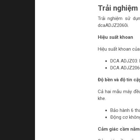
Trải nghiệm
Trải nghiệm sử dụ
dcaADJZ2060i.
Hiệu suất khoan
Hiệu suất khoan của 
DCA ADJZ03: 
DCA ADJZ2060
Độ bền và độ tin cậ
Cả hai mẫu máy đều 
khe.
Bảo hành 6 th
Động cơ không
Cảm giác cầm nắm 