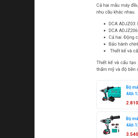
Cả hai mẫu máy đều 
nhu cầu khác nhau.
DCA ADJZ03: N
DCA ADJZ2060
Cả hai: Động 
Bảo hành chín
Thiết kế và cấ
Thiết kế và cấu tạ
thẩm mỹ và độ bền 
Bộ má
4Ah 
13DM 
2.81
Bộ má
4Ah 
13EM 
3.54