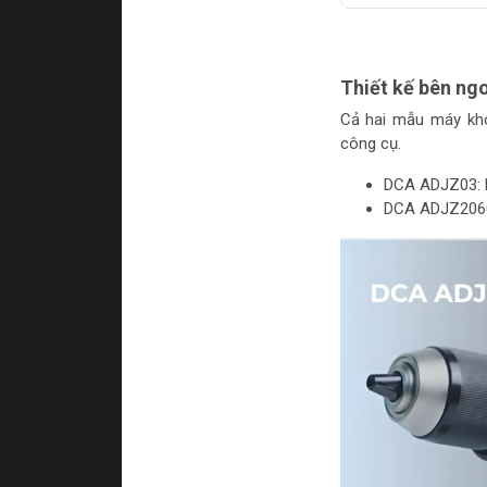
Thiết kế bên ng
Cả hai mẫu máy kho
công cụ.
DCA ADJZ03: N
DCA ADJZ2060i