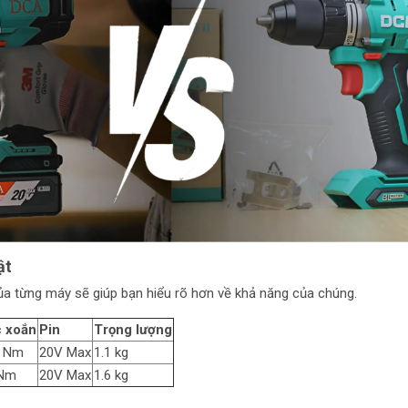
ật
ủa từng máy sẽ giúp bạn hiểu rõ hơn về khả năng của chúng.
 xoắn
Pin
Trọng lượng
0 Nm
20V Max
1.1 kg
 Nm
20V Max
1.6 kg