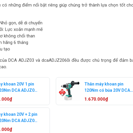
có những điểm nổi bật riêng giúp chúng trở thành lựa chọn tốt ch
hỏ gọn, dễ di chuyển
i: Lực xoắn mạnh mẽ
cơ không chổi than
h hãng 6 tháng
u tạo
o của DCA ADJZ03 và dcaADJZ2060i đều được chú trọng để đảm bả
cao.
y khoan 20V 1 pin
Thân máy khoan pin
120Nm DCA ADJZ03-
120Nm có búa 20V DCA
(1 pin 4Ah)
ADJZ03-13Z
0.000₫
1.670.000₫
y khoan 20V + 2 pin
120Nm DCA ADJZ03-
(2pin 4Ah)
0.000₫