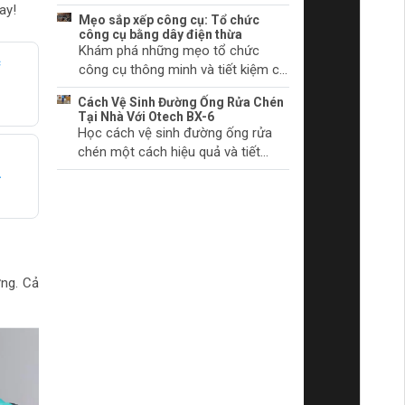
chúng bắt đầu.
khởi động và cách khắc phục
ay!
Mẹo sắp xếp công cụ: Tổ chức
chúng. Tìm hiểu thêm ngay!
công cụ bằng dây điện thừa
Khám phá những mẹo tổ chức
c
công cụ thông minh và tiết kiệm chi
M
phí với dây điện thừa. Biến không
Cách Vệ Sinh Đường Ống Rửa Chén
gian làm việc của bạn trở nên gọn
Tại Nhà Với Otech BX-6
gàng và khoa học.
Học cách vệ sinh đường ống rửa
chén một cách hiệu quả và tiết
kiệm thời gian tại nhà với sản phẩm
A
Otech BX-6. Đảm bảo vệ sinh và
hiệu quả hoạt động tối ưu.
ng. Cả