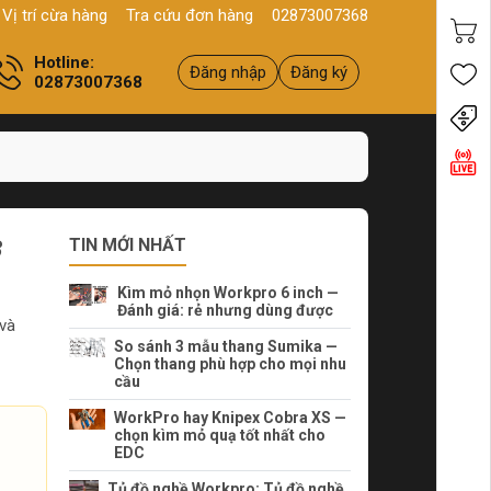
 lượng
Yên tâm mua hàng
Xuất VAT đầy đủ
Địa chỉ:
234 Bình Thới,
Vị trí cừa hàng
Tra cứu đơn hàng
02873007368
Hotline:
Đăng nhập
Đăng ký
02873007368
Tiến
3
TIN MỚI NHẤT
Kìm mỏ nhọn Workpro 6 inch —
Đánh giá: rẻ nhưng dùng được
và
So sánh 3 mẫu thang Sumika —
Chọn thang phù hợp cho mọi nhu
cầu
WorkPro hay Knipex Cobra XS —
chọn kìm mỏ quạ tốt nhất cho
EDC
Tủ đồ nghề Workpro: Tủ đồ nghề