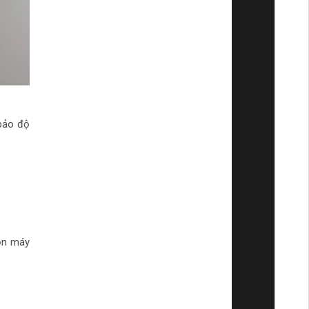
 bảo độ
ọn máy