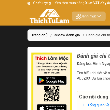
Chính hãng - Chất lượng
Yên tâm mua hàng
Xuất VAT đầy đủ
Địa 
Danh mục
Trang chủ
/
Review đánh giá
/
Đánh giá chi 
Đánh giá chi
Đăng bởi:
Vinh Ngu
Tìm hiểu chi tiết v
ADJZ03. Sự lựa chọn 
Các nội dung 
Tổng quan về