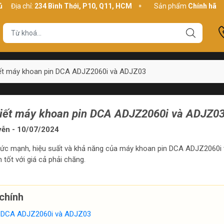
chỉ:
234 Bình Thới, P10, Q11, HCM
Sản phẩm
Chính hãng - Chất
tiết máy khoan pin DCA ADJZ2060i và ADJZ03
 tiết máy khoan pin DCA ADJZ2060i và ADJZ0
yễn - 10/07/2024
ề sức mạnh, hiệu suất và khả năng của máy khoan pin DCA ADJZ2060i 
tốt với giá cả phải chăng.
chính
 DCA ADJZ2060i và ADJZ03