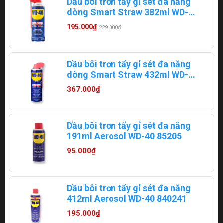
Dầu bôi trơn tẩy gỉ sét đa năng
dòng Smart Straw 382ml WD-
40 880520/88052
195.000₫
229.000₫
Dầu bôi trơn tẩy gỉ sét đa năng
dòng Smart Straw 432ml WD-
40 880551/88055
367.000₫
Dầu bôi trơn tẩy gỉ sét đa năng
191ml Aerosol WD-40 85205
95.000₫
Dầu bôi trơn tẩy gỉ sét đa năng
412ml Aerosol WD-40 840241
195.000₫