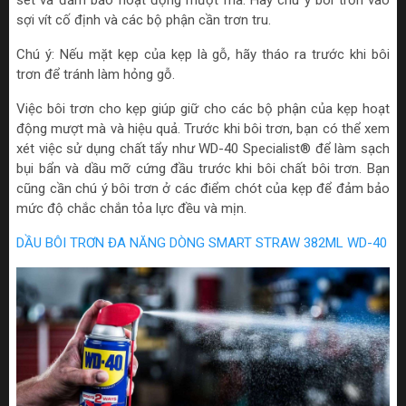
sét và đảm bảo hoạt động mượt mà. Hãy chú ý bôi trơn vào
sợi vít cố định và các bộ phận cần trơn tru.
Chú ý: Nếu mặt kẹp của kẹp là gỗ, hãy tháo ra trước khi bôi
trơn để tránh làm hỏng gỗ.
Việc bôi trơn cho kẹp giúp giữ cho các bộ phận của kẹp hoạt
động mượt mà và hiệu quả. Trước khi bôi trơn, bạn có thể xem
xét việc sử dụng chất tẩy như WD-40 Specialist® để làm sạch
bụi bẩn và dầu mỡ cứng đầu trước khi bôi chất bôi trơn. Bạn
cũng cần chú ý bôi trơn ở các điểm chót của kẹp để đảm bảo
mức độ chắc chắn tỏa lực đều và mịn.
DẦU BÔI TRƠN ĐA NĂNG DÒNG SMART STRAW 382ML WD-40