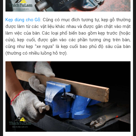
Kẹp dùng cho Gỗ
: Cũng có mục đích tương tự, kẹp gỗ thường
được làm từ các vật liệu khác nhau và được gắn chặt vào mặt
làm việc của bàn. Các loại phổ biến bao gồm kẹp trước (hoặc
cửa), kẹp cuối, được gắn vào các phần tương ứng trên bàn,
cũng như kẹp "xe ngựa" là kẹp cuối bao phủ độ sâu của bàn
(thường có nhiều luồng hỗ trợ).