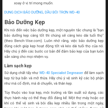
xoay ở vị trí mong muốn.
DUNG DỊCH BẢO DƯỠNG, DẦU BÔI TRƠN WD-40
Bảo Dưỡng Kẹp
Khi nói đến việc bảo dưỡng kẹp, một nguyên tắc chung là "bạn
bảo dưỡng kẹp càng tốt thì chúng sẽ càng kéo dài tuổi thọ"
(theo Bench-Vise.com). Luôn nhớ rằng, việc bảo dưỡng kẹp
đúng cách giúp kẹp hoạt động tốt và kéo dài tuổi thọ của nó.
Hãy chú ý đến các bước cơ bản để đảm bảo kẹp của bạn luôn
sẵn sàng cho mọi nhiệm vụ.
Làm sạch kẹp
Sử dụng chất tẩy như
WD-40 Specialist Degreaser
để làm sạch
kẹp từ bụi bẩn và mỡ thừa. Hãy chú ý vệ sinh kỹ các bộ phận
như má cố định, má di chuyển, và thân kẹp.
Tùy thuộc vào loại kẹp, môi trường và tần suất sử dụng, các
thực hành này có thể thay đổi đáng kể. Một thợ máy hoặc cơ
khí có thể vệ sinh và bôi dầu kẹp nhiều lần trong một ngày,