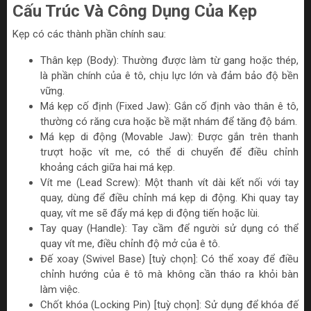
Cấu Trúc Và Công Dụng Của Kẹp
Kẹp có các thành phần chính sau:
Thân kẹp (Body): Thường được làm từ gang hoặc thép,
là phần chính của ê tô, chịu lực lớn và đảm bảo độ bền
vững.
Má kẹp cố định (Fixed Jaw): Gắn cố định vào thân ê tô,
thường có răng cưa hoặc bề mặt nhám để tăng độ bám.
Má kẹp di động (Movable Jaw): Được gắn trên thanh
trượt hoặc vít me, có thể di chuyển để điều chỉnh
khoảng cách giữa hai má kẹp.
Vít me (Lead Screw): Một thanh vít dài kết nối với tay
quay, dùng để điều chỉnh má kẹp di động. Khi quay tay
quay, vít me sẽ đẩy má kẹp di động tiến hoặc lùi.
Tay quay (Handle): Tay cầm để người sử dụng có thể
quay vít me, điều chỉnh độ mở của ê tô.
Đế xoay (Swivel Base) [tuỳ chọn]: Có thể xoay để điều
chỉnh hướng của ê tô mà không cần tháo ra khỏi bàn
làm việc.
Chốt khóa (Locking Pin) [tuỳ chọn]: Sử dụng để khóa đế