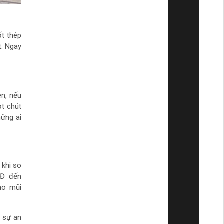
ốt thép
t. Ngay
ên, nếu
t chút
hững ai
 khi so
NĐ đến
ho mũi
 sự an