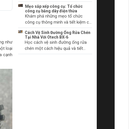
chúng bắt đầu.
khởi động và cách khắc phục
Mẹo sắp xếp công cụ: Tổ chức
chúng. Tìm hiểu thêm ngay!
công cụ bằng dây điện thừa
Khám phá những mẹo tổ chức
công cụ thông minh và tiết kiệm chi
phí với dây điện thừa. Biến không
Cách Vệ Sinh Đường Ống Rửa Chén
gian làm việc của bạn trở nên gọn
Tại Nhà Với Otech BX-6
gàng và khoa học.
ống như
Học cách vệ sinh đường ống rửa
ột loại
chén một cách hiệu quả và tiết
kiệm thời gian tại nhà với sản phẩm
a cạnh
Otech BX-6. Đảm bảo vệ sinh và
hiệu quả hoạt động tối ưu.