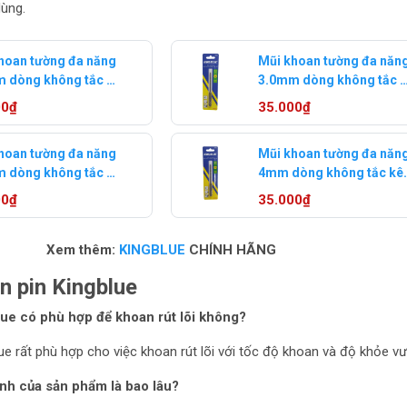
dùng.
hoan tường đa năng
Mũi khoan tường đa năng
 dòng không tắc kê
3.0mm dòng không tắc 
lue KBLJ-03.5x100
Kingblue KBLJ-03x100
00₫
35.000₫
hoan tường đa năng
Mũi khoan tường đa năn
 dòng không tắc kê
4mm dòng không tắc kê
lue KBLJ-03.2x100
Kingblue KBLJ-04x100
00₫
35.000₫
Xem thêm:
KINGBLUE
CHÍNH HÃNG
n pin Kingblue
lue có phù hợp để khoan rút lõi không?
ue rất phù hợp cho việc khoan rút lõi với tốc độ khoan và độ khỏe vượ
ành của sản phẩm là bao lâu?