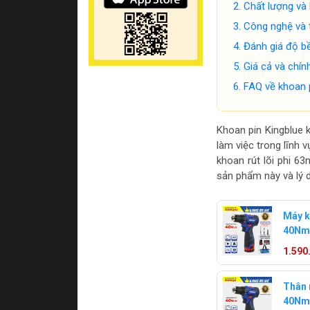
Chất lượng và 
Công nghệ và 
Đánh giá độ bề
Giá cả và chí
FAQ về khoan p
Khoan pin Kingblue 
làm việc trong lĩnh
khoan rút lõi phi 63
sản phẩm này và lý d
Máy k
40Nm
KB16Q
1.590
Thân 
40Nm 