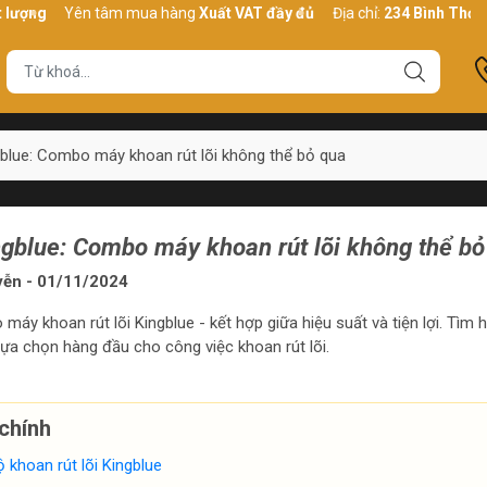
Yên tâm mua hàng
Xuất VAT đầy đủ
Địa chỉ:
234 Bình Thới, P10, 
blue: Combo máy khoan rút lõi không thể bỏ qua
gblue: Combo máy khoan rút lõi không thể bỏ
yễn - 01/11/2024
y khoan rút lõi Kingblue - kết hợp giữa hiệu suất và tiện lợi. Tìm hi
ựa chọn hàng đầu cho công việc khoan rút lõi.
chính
ộ khoan rút lõi Kingblue