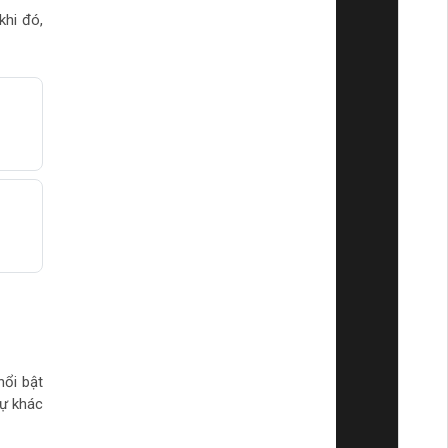
khi đó,
g
nổi bật
sự khác