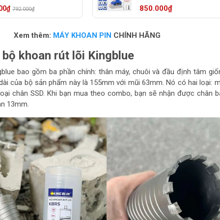
 chổi than
(Chân pin Bosch)
850.000₫
00₫
792.000₫
Xem thêm:
MÁY KHOAN PIN
CHÍNH HÃNG
ề bộ khoan rút lõi Kingblue
ngblue bao gồm ba phần chính: thân máy, chuôi và đầu định tâm gi
 dài của bộ sản phẩm này là 155mm với mũi 63mm. Nó có hai loại: m
loại chân SSD. Khi bạn mua theo combo, bạn sẽ nhận được chân b
an 13mm.