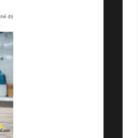
 chế độ
.