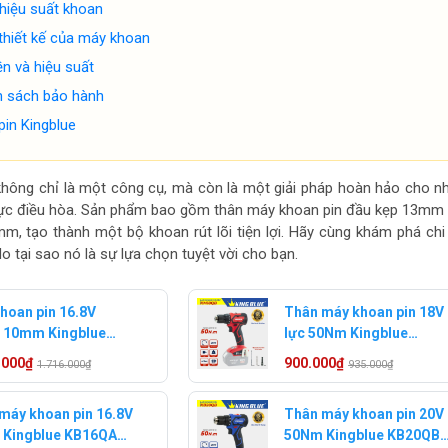
hiệu suất khoan
thiết kế của máy khoan
n và hiệu suất
nh sách bảo hành
in Kingblue
không chỉ là một công cụ, mà còn là một giải pháp hoàn hảo cho n
 vực điều hòa. Sản phẩm bao gồm thân máy khoan pin đầu kẹp 13mm
mm, tạo thành một bộ khoan rút lõi tiện lợi. Hãy cùng khám phá chi 
o tại sao nó là sự lựa chọn tuyệt vời cho bạn.
hoan pin 16.8V
Thân máy khoan pin 18V
 10mm Kingblue
lực 50Nm Kingblue
A2 (2 pin 2ampe)
KM18QB (Chân pin
.000₫
900.000₫
1.716.000₫
935.000₫
Makita)
máy khoan pin 16.8V
Thân máy khoan pin 20V
Kingblue KB16QA
50Nm Kingblue KB20QB