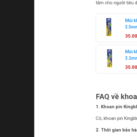
tâm cho người tiêu 
Mũi k
3.5mm
Kingb
35.0
Mũi k
3.2mm
Kingb
35.0
FAQ về khoa
1. Khoan pin Kingb
Có, khoan pin Kingbl
2. Thời gian bảo h