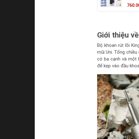
không
760.0
Giới thiệu v
Bộ khoan rút lõi Ki
mũi Uni. Tổng chiều
có ba cạnh và một 
để kẹp vào đầu kho