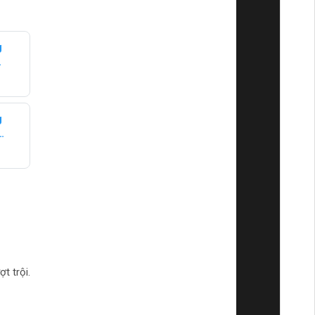
kê
g
t trội.