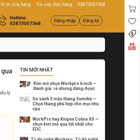
Q11, HCM
Sản phẩm
Chính hãng - Chất lượng
Yên tâm mua h
Vị trí cừa hàng
Tra cứu đơn hàng
02873007368
Hotline:
Đăng nhập
Đăng ký
02873007368
Tiến
 qua
TIN MỚI NHẤT
Kìm mỏ nhọn Workpro 6 inch —
Đánh giá: rẻ nhưng dùng được
ểu lý
So sánh 3 mẫu thang Sumika —
Chọn thang phù hợp cho mọi nhu
cầu
WorkPro hay Knipex Cobra XS —
chọn kìm mỏ quạ tốt nhất cho
EDC
Tủ đồ nghề Workpro: Tủ đồ nghề