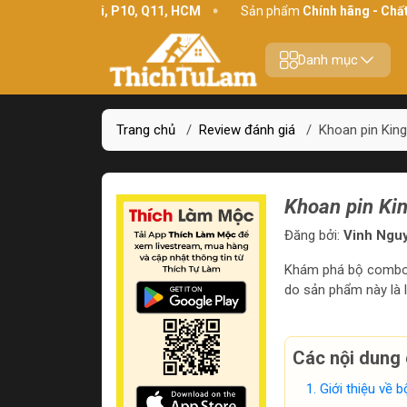
4 Bình Thới, P10, Q11, HCM
Sản phẩm
Chính hãng - Chất lượng
Danh mục
Trang chủ
/
Review đánh giá
/
Khoan pin King
Khoan pin Kin
Đăng bởi:
Vinh Ngu
Khám phá bộ combo má
do sản phẩm này là l
Các nội dung 
Giới thiệu về b