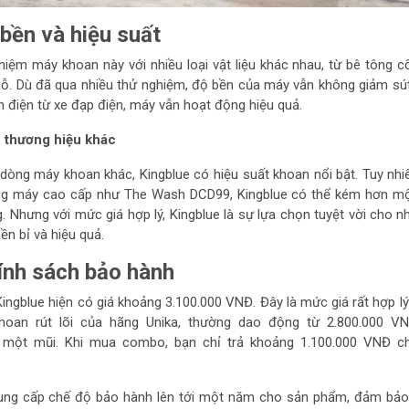
bền và hiệu suất
hiệm máy khoan này với nhiều loại vật liệu khác nhau, từ bê tông c
ỗ. Dù đã qua nhiều thử nghiệm, độ bền của máy vẫn không giảm sú
 điện từ xe đạp điện, máy vẫn hoạt động hiệu quả.
c thương hiệu khác
 dòng máy khoan khác, Kingblue có hiệu suất khoan nổi bật. Tuy nhi
ng máy cao cấp như The Wash DCD99, Kingblue có thể kém hơn mộ
 Nhưng với mức giá hợp lý, Kingblue là sự lựa chọn tuyệt vời cho n
n bỉ và hiệu quả.
ính sách bảo hành
gblue hiện có giá khoảng 3.100.000 VNĐ. Đây là mức giá rất hợp lý
khoan rút lõi của hãng Unika, thường dao động từ 2.800.000 V
 một mũi. Khi mua combo, bạn chỉ trả khoảng 1.100.000 VNĐ c
 cung cấp chế độ bảo hành lên tới một năm cho sản phẩm, đảm bảo