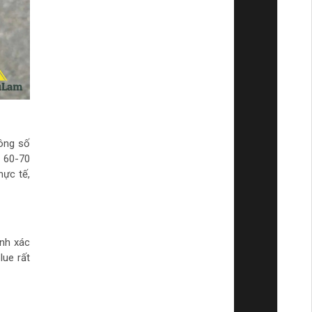
ông số
 60-70
hực tế,
ính xác
lue rất