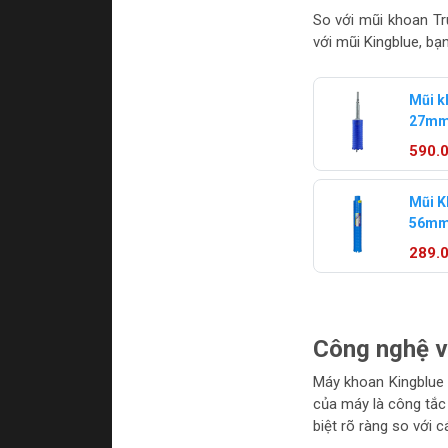
So với mũi khoan Tr
với mũi Kingblue, b
Mũi k
27mm
KRS K
590.
Mũi K
56mm
Kingb
289.
Công nghệ v
Máy khoan Kingblue 
của máy là công tắc 
biệt rõ ràng so với 