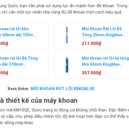
ung Quốc, bạn cần phải sử dụng lực ấn mạnh hơn để khoan. Trong 
ạn chỉ cần một lực nhấn nhẹ cũng đủ để khoan một cách hiệu quả.
hoan rút lõi khô
Mũi Khoan Rút Lõi Bê
-60mm dài 155mm
Tông 25mm Kingblue
ingblue
KRL-25*370
000₫
211.000₫
hoan rút lõi Bê Tông
Mũi khoan rút lõi bê tôn
 dài 370mm
khô 63mm Kingblue
lue KRLK-56*370
KRLK-63x250
000₫
357.000₫
Xem thêm:
MŨI KHOAN RÚT LÕI KINGBLUE
à thiết kế của máy khoan
có mã KM10QE, được trang bị động cơ không chổi than. Đặc điểm 
vô cấp, cho phép điều chỉnh tốc độ linh hoạt hơn. Bạn có thể thấy 
các dòng máy khác.