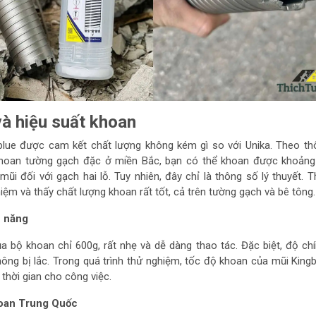
và hiệu suất khoan
blue được cam kết chất lượng không kém gì so với Unika. Theo th
khoan tường gạch đặc ở miền Bắc, bạn có thể khoan được khoảng
ũi đối với gạch hai lỗ. Tuy nhiên, đây chỉ là thông số lý thuyết. T
iệm và thấy chất lượng khoan rất tốt, cả trên tường gạch và bê tông.
h năng
a bộ khoan chỉ 600g, rất nhẹ và dễ dàng thao tác. Đặc biệt, độ ch
hông bị lắc. Trong quá trình thử nghiệm, tốc độ khoan của mũi Kingb
 thời gian cho công việc.
hoan Trung Quốc