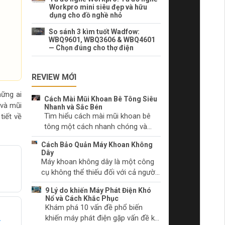
Workpro mini siêu đẹp và hữu
dụng cho đồ nghề nhỏ
So sánh 3 kìm tuốt Wadfow:
WBQ9601, WBQ3606 & WBQ4601
— Chọn đúng cho thợ điện
REVIEW MỚI
hững ai
Cách Mài Mũi Khoan Bê Tông Siêu
 và mũi
Nhanh và Sắc Bén
Tìm hiểu cách mài mũi khoan bê
tiết về
tông một cách nhanh chóng và
hiệu quả. Lựa chọn dụng cụ mài
Cách Bảo Quản Máy Khoan Không
phù hợp và kỹ thuật mài mũi khoan
Dây
đúng cách.
Máy khoan không dây là một công
cụ không thể thiếu đối với cả người
làm tự chọn và các chuyên gia. Hãy
9 Lý do khiến Máy Phát Điện Khó
tìm hiểu cách chăm sóc máy khoan
Nổ và Cách Khắc Phục
không dây của bạn để duy trì hiệu
Khám phá 10 vấn đề phổ biến
suất và ngăn chặn sự cố trước khi
khiến máy phát điện gặp vấn đề khi