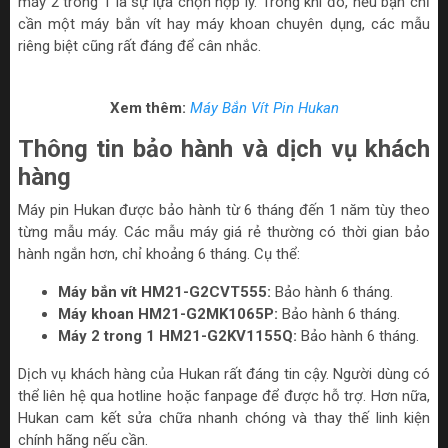
máy 2 trong 1 là sự lựa chọn hợp lý. Trong khi đó, nếu bạn chỉ
cần một máy bắn vít hay máy khoan chuyên dụng, các mẫu
riêng biệt cũng rất đáng để cân nhắc.
Xem thêm:
Máy Bắn Vít Pin Hukan
Thông tin bảo hành và dịch vụ khách
hàng
Máy pin Hukan được bảo hành từ 6 tháng đến 1 năm tùy theo
từng mẫu máy. Các mẫu máy giá rẻ thường có thời gian bảo
hành ngắn hơn, chỉ khoảng 6 tháng. Cụ thể:
Máy bắn vít HM21-G2CVT555:
Bảo hành 6 tháng.
Máy khoan HM21-G2MK1065P
:
Bảo hành 6 tháng.
Máy 2 trong 1
HM21-G2KV1155Q
:
Bảo hành 6 tháng.
Dịch vụ khách hàng của Hukan rất đáng tin cậy. Người dùng có
thể liên hệ qua hotline hoặc fanpage để được hỗ trợ. Hơn nữa,
Hukan cam kết sửa chữa nhanh chóng và thay thế linh kiện
chính hãng nếu cần.