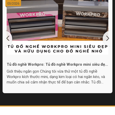
03/2026
Tủ đồ nghề Workpro: Tủ đồ nghề Workpro mini siêu đẹp
và hữu dụng cho đồ nghề nhỏ
Giới thiệu ngắn gọn Chúng tôi vừa thử một tủ đồ nghề
Workpro kích thước mini, dạng kim loại có hai ngăn kéo, và
muốn chia sẻ cảm nhận thực tế để bạn cân nhắc. Tủ đồ
nghề Workpro mini này phù hợp cho nhu cầu lưu trữ đồ
nghề nhỏ gọn, làm quà tặng, hoặc đặt trong góc làm việc khi
không cần tủ quá lớn. Overview: Thiết kế và cấu tạo Tủ có
chất liệu kim loại, lớp sơn hoàn thiện đẹp mắt với lựa chọn
màu sắc, bao gồm họa tiết camo và pink camo. Thiết kế
gồm một nắp...