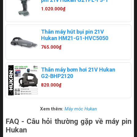
1.020.000₫
Thân máy hút bụi pin 21V
Hukan HM21-G1-HVC5050
765.000₫
Thân máy bơm hơi 21V Hukan
G2-BHP2120
820.000₫
Xem thêm:
Máy móc Hukan
FAQ - Câu hỏi thường gặp về máy pin
Hukan