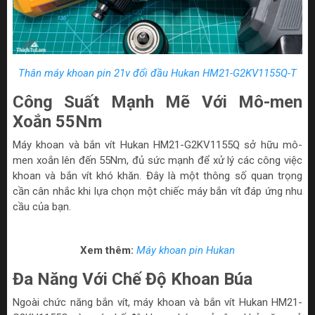
Thân máy khoan pin 21v đổi đầu Hukan HM21-G2KV1155Q-T
Công Suất Mạnh Mẽ Với Mô-men
Xoắn 55Nm
Máy khoan và bắn vít Hukan HM21-G2KV1155Q sở hữu mô-
men xoắn lên đến 55Nm, đủ sức mạnh để xử lý các công việc
khoan và bắn vít khó khăn. Đây là một thông số quan trọng
cần cân nhắc khi lựa chọn một chiếc máy bắn vít đáp ứng nhu
cầu của bạn.
Xem thêm:
Máy khoan pin Hukan
Đa Năng Với Chế Độ Khoan Búa
Ngoài chức năng bắn vít, máy khoan và bắn vít Hukan HM21-