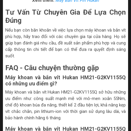
Xem thêm:
Máy Bắn Vít Pin Hukan
Tư Vấn Từ Chuyên Gia Để Lựa Chọn
Đúng
Nếu bạn còn băn khoăn về việc lựa chọn máy khoan và bắn vít
phù hợp, hãy trao đổi với các chuyên gia tại cửa hàng. Họ sẽ
giúp bạn đánh giá nhu cầu, đề xuất sản phẩm phù hợp và cung
cấp thông tin chi tiết để bạn có thể đưa ra quyết định sáng
suốt.
FAQ - Câu chuyện thường gặp
Máy khoan và
bắn vít Hukan HM21-G2KV1155Q
có những ưu điểm gì?
Máy khoan và bắn vít Hukan HM21-G2KV1155Q sở hữu những
ưu điểm như: công suất mạnh mẽ với mô-men xoắn 55Nm,
chế độ khoan búa đa năng, thiết kế 2 đầu tiện lợi, khả năng kẹp
vít chắc chắn, pin lithium-ion với thời gian sử dụng lâu dài, và
bảo hành chính hãng 6 tháng.
Máy khoan và bắn vít Hukan HM21-G2KV1155Q