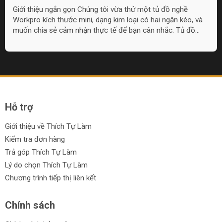
và hữu dụng cho đồ nghề nhỏ
Giới thiệu ngắn gọn Chúng tôi vừa thử một tủ đồ nghề
Workpro kích thước mini, dạng kim loại có hai ngăn kéo, và
muốn chia sẻ cảm nhận thực tế để bạn cân nhắc. Tủ đồ
nghề Workpro mini này phù hợp cho nhu cầu lưu trữ đồ
nghề nhỏ gọn, làm quà tặng, hoặc đặt trong góc làm việc khi
không cần tủ quá lớn. Overview: Thiết kế và cấu tạo Tủ có
chất liệu kim loại, lớp sơn hoàn thiện đẹp mắt với lựa chọn
màu sắc, bao gồm họa tiết camo và pink camo. Thiết kế
gồm một nắp...
Hỗ trợ
Giới thiệu về Thích Tự Làm
Kiểm tra đơn hàng
Trả góp Thích Tự Làm
Lý do chọn Thích Tự Làm
Chương trình tiếp thị liên kết
Chính sách