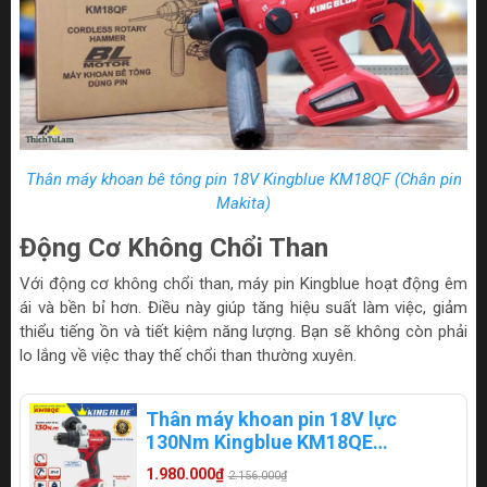
Thân máy khoan bê tông pin 18V Kingblue KM18QF (Chân pin
Makita)
Động Cơ Không Chổi Than
Với động cơ không chổi than, máy pin Kingblue hoạt động êm
ái và bền bỉ hơn. Điều này giúp tăng hiệu suất làm việc, giảm
thiểu tiếng ồn và tiết kiệm năng lượng. Bạn sẽ không còn phải
lo lắng về việc thay thế chổi than thường xuyên.
Thân máy khoan pin 18V lực
130Nm Kingblue KM18QE
chuyên rút lõi (Chân Makita)
1.980.000₫
2.156.000₫