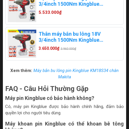
3/4inch 1500Nm Kingblue
KM18S34.1 (1 pin 4Ah) (Chân
5.533.000₫
Makita)
Thân máy bắn bu lông 18V
3/4inch 1500Nm Kingblue
KM18S34
3.650.000₫
3.960.000₫
Xem thêm:
Máy bắn bu lông pin Kingblue KM18S34 chân
Makita
FAQ - Câu Hỏi Thường Gặp
Máy pin Kingblue có bảo hành không?
Có, máy pin Kingblue được bảo hành chính hãng, đảm bảo
quyền lợi cho người tiêu dùng.
Máy khoan pin Kingblue có thể khoan bê tông