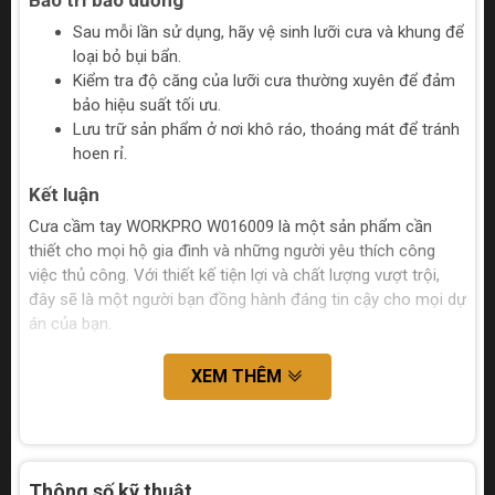
Bảo trì bảo dưỡng
Sau mỗi lần sử dụng, hãy vệ sinh lưỡi cưa và khung để
loại bỏ bụi bẩn.
Kiểm tra độ căng của lưỡi cưa thường xuyên để đảm
bảo hiệu suất tối ưu.
Lưu trữ sản phẩm ở nơi khô ráo, thoáng mát để tránh
hoen rỉ.
Kết luận
Cưa cầm tay WORKPRO W016009 là một sản phẩm cần
thiết cho mọi hộ gia đình và những người yêu thích công
việc thủ công. Với thiết kế tiện lợi và chất lượng vượt trội,
đây sẽ là một người bạn đồng hành đáng tin cậy cho mọi dự
án của bạn.
XEM THÊM
Thông số kỹ thuật