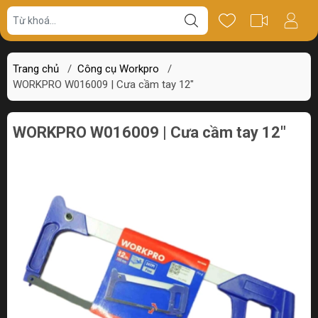
Giá bán
Miêu tả
Thông số
Review
Trang chủ
/
Công cụ Workpro
/
WORKPRO W016009 | Cưa cầm tay 12"
WORKPRO W016009 | Cưa cầm tay 12"