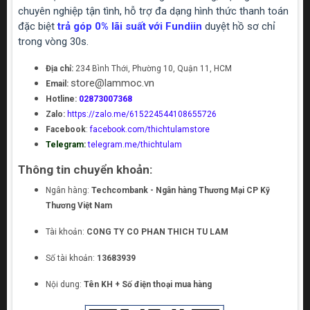
chuyên nghiệp tận tình, hỗ trợ đa dạng hình thức thanh toán
đặc biệt
trả góp 0% lãi suất với Fundiin
duyệt hồ sơ chỉ
trong vòng 30s.
Địa chỉ:
234 Bình Thới, Phường 10, Quận 11, HCM
store@lammoc.vn
Email:
Hotline:
02873007368
Zalo:
https://zalo.me/615224544108655726
Facebook
:
facebook.com/thichtulamstore
Telegram:
telegram.me/thichtulam
Thông tin chuyển khoản:
Ngân hàng:
Techcombank - Ngân hàng Thương Mại CP Kỹ
Thương Việt Nam
Tài khoản:
CONG TY CO PHAN THICH TU LAM
Số tài khoản:
13683939
Nội dung:
Tên KH + Số điện thoại mua hàng