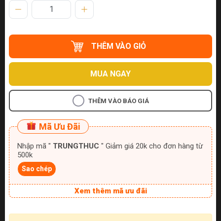
THÊM VÀO GIỎ
MUA NGAY
THÊM VÀO BÁO GIÁ
Mã Ưu Đãi
Nhập mã "
TRUNGTHUC
" Giảm giá 20k cho đơn hàng từ
500k
Sao chép
Xem thêm mã ưu đãi