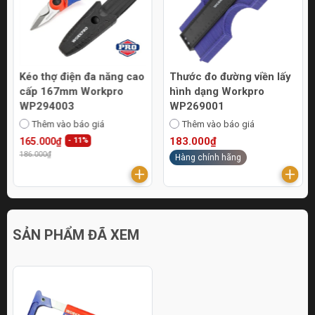
Kéo thợ điện đa năng cao
Thước đo đường viền lấy
cấp 167mm Workpro
hình dạng Workpro
WP294003
WP269001
Thêm vào báo giá
Thêm vào báo giá
183.000₫
165.000₫
- 11%
186.000₫
Hàng chính hãng
SẢN PHẨM ĐÃ XEM