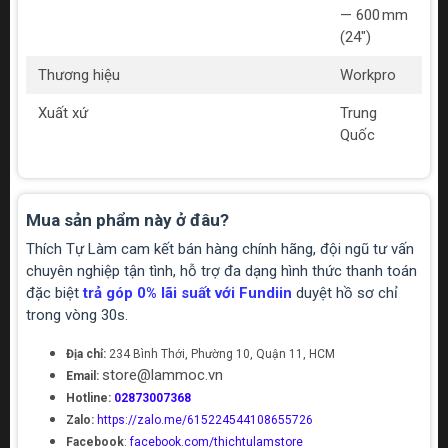
— 600 mm
(24")
Thương hiệu
Workpro
Xuất xứ
Trung
Quốc
Mua sản phẩm này ở đâu?
Thích Tự Làm cam kết bán hàng chính hãng, đội ngũ tư vấn
chuyên nghiệp tận tình, hỗ trợ đa dạng hình thức thanh toán
đặc biệt
trả góp 0% lãi suất với Fundiin
duyệt hồ sơ chỉ
trong vòng 30s.
Địa chỉ:
234 Bình Thới, Phường 10, Quận 11, HCM
store@lammoc.vn
Email:
Hotline:
02873007368
Zalo:
https://zalo.me/615224544108655726
Facebook
:
facebook.com/thichtulamstore