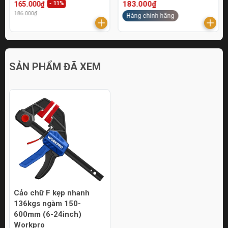
183.000₫
165.000₫
- 11%
186.000₫
Hàng chính hãng
SẢN PHẨM ĐÃ XEM
Cảo chữ F kẹp nhanh
136kgs ngàm 150-
600mm (6-24inch)
Workpro