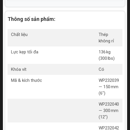
Thông số sản phẩm:
Chất liệu
Thép
không rỉ
Lực kẹp tối đa
136 kg
(300 lbs)
Khóa vít
Có
Mã & kích thước
WP232039
— 150 mm
(6")
WP232040
— 300 mm
(12")
WP232042