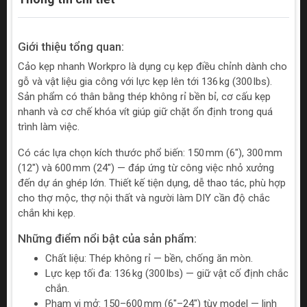
Giới thiệu tổng quan:
Cảo kẹp nhanh Workpro là dụng cụ kẹp điều chỉnh dành cho
gỗ và vật liệu gia công với lực kẹp lên tới 136 kg (300 lbs).
Sản phẩm có thân bằng thép không rỉ bền bỉ, cơ cấu kẹp
nhanh và cơ chế khóa vít giúp giữ chặt ổn định trong quá
trình làm việc.
Có các lựa chọn kích thước phổ biến: 150 mm (6"), 300 mm
(12") và 600 mm (24") — đáp ứng từ công việc nhỏ xưởng
đến dự án ghép lớn. Thiết kế tiện dụng, dễ thao tác, phù hợp
cho thợ mộc, thợ nội thất và người làm DIY cần độ chắc
chắn khi kẹp.
Những điểm nổi bật của sản phẩm:
Chất liệu: Thép không rỉ — bền, chống ăn mòn.
Lực kẹp tối đa: 136 kg (300 lbs) — giữ vật cố định chắc
chắn.
Phạm vi mở: 150–600 mm (6"–24") tùy model — linh