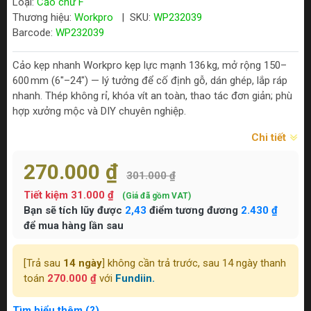
Loại:
Cảo chữ F
Thương hiệu:
Workpro
|
SKU:
WP232039
Barcode:
WP232039
Cảo kẹp nhanh Workpro kẹp lực mạnh 136 kg, mở rộng 150–
600 mm (6"–24") — lý tưởng để cố định gỗ, dán ghép, lắp ráp
nhanh. Thép không rỉ, khóa vít an toàn, thao tác đơn giản; phù
hợp xưởng mộc và DIY chuyên nghiệp.
Chi tiết
270.000 ₫
301.000 ₫
Tiết kiệm
31.000 ₫
(Giá đã gồm VAT)
Bạn sẽ tích lũy được
2,43
điểm tương đương
2.430 ₫
để mua hàng lần sau
[Trả sau
14 ngày
] không cần trả trước, sau 14 ngày thanh
toán
270.000 ₫
với
Fundiin.
Tìm hiểu thêm (?)