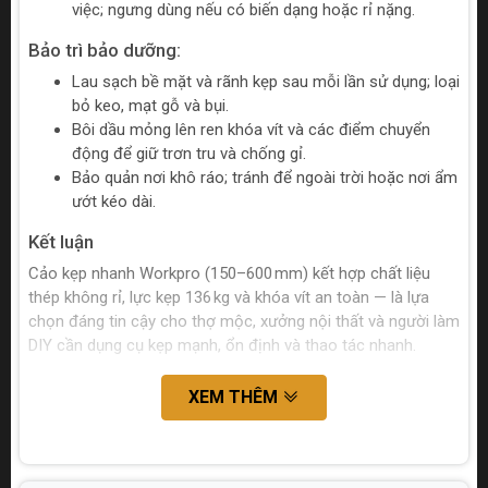
việc; ngưng dùng nếu có biến dạng hoặc rỉ nặng.
Bảo trì bảo dưỡng:
Lau sạch bề mặt và rãnh kẹp sau mỗi lần sử dụng; loại
bỏ keo, mạt gỗ và bụi.
Bôi dầu mỏng lên ren khóa vít và các điểm chuyển
động để giữ trơn tru và chống gỉ.
Bảo quản nơi khô ráo; tránh để ngoài trời hoặc nơi ẩm
ướt kéo dài.
Kết luận
Cảo kẹp nhanh Workpro (150–600 mm) kết hợp chất liệu
thép không rỉ, lực kẹp 136 kg và khóa vít an toàn — là lựa
chọn đáng tin cậy cho thợ mộc, xưởng nội thất và người làm
DIY cần dụng cụ kẹp mạnh, ổn định và thao tác nhanh.
XEM THÊM