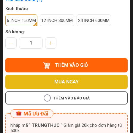
Kích thước
6 INCH 150MM
12 INCH 300MM
24 INCH 600MM
Số lượng:
THÊM VÀO GIỎ
MUA NGAY
THÊM VÀO BÁO GIÁ
Mã Ưu Đãi
Nhập mã "
TRUNGTHUC
" Giảm giá 20k cho đơn hàng từ
500k