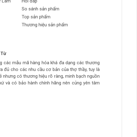
ự Làm
Hỏi đáp
So sánh sản phẩm
Top sản phẩm
Thương hiệu sản phẩm
 Từ
n Phong
 tran huynh
yễn
ng các mẫu mã hàng hóa khá đa dạng các thương
ch tự làm hàng chất lượng giá sinh viên, thich hợp
ừa túi tiền, số lượng hàng ít, thường phải đợi đặt
ừa đủ cho các nhu cầu cơ bản của thợ thầy, tuy là
ẻ
hầy đi làm hằng ngày.. còn cao cấp ghé>>>>>>>>
rẻ nhưng có thương hiệu rõ ràng, minh bạch nguồn
àm mộc >>>>>>>>
xứ và có bảo hành chính hãng nên củng yên tâm