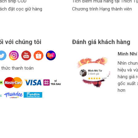
ách ship COD
Tích điểm mua hàng tại Thích T
ách đặt cọc giữ hàng
Chương trình Hạng thành viên
ối với chúng tôi
Đánh giá khách hàng
Minh Nhí
Đinh Xuâ
tuan anh
Hiệu Ngu
Nhìn chu
Hàng ở thí
Giá mềm v
thức thanh toán
hiệu và v
Ngon bổ r
cho thợ t
hàng
hàng giá 
strore l
gốc xuất 
hơn