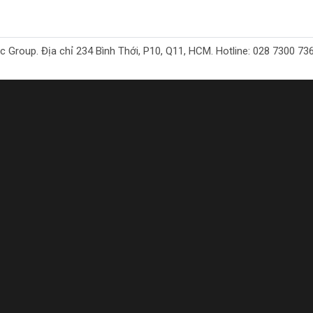
oup. Địa chỉ 234 Bình Thới, P10, Q11, HCM. Hotline: 028 7300 7368. 