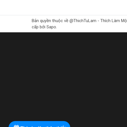
Bản quyền thuộc về @ThichTuLam - Thích Làm Mộc Gr
cấp bởi Sapo.