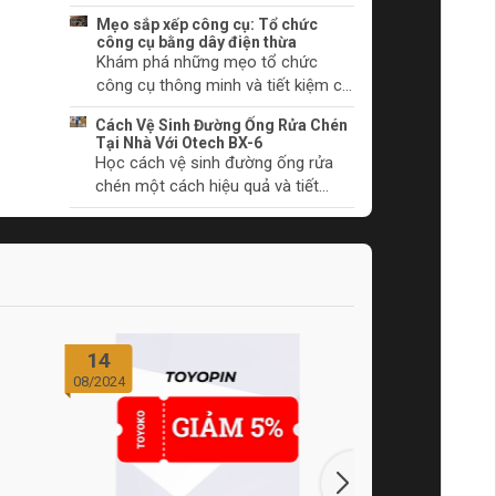
chúng bắt đầu.
khởi động và cách khắc phục
Mẹo sắp xếp công cụ: Tổ chức
chúng. Tìm hiểu thêm ngay!
công cụ bằng dây điện thừa
Khám phá những mẹo tổ chức
công cụ thông minh và tiết kiệm chi
phí với dây điện thừa. Biến không
Cách Vệ Sinh Đường Ống Rửa Chén
gian làm việc của bạn trở nên gọn
Tại Nhà Với Otech BX-6
gàng và khoa học.
Học cách vệ sinh đường ống rửa
chén một cách hiệu quả và tiết
kiệm thời gian tại nhà với sản phẩm
Otech BX-6. Đảm bảo vệ sinh và
hiệu quả hoạt động tối ưu.
14
14
08/2024
08/2024