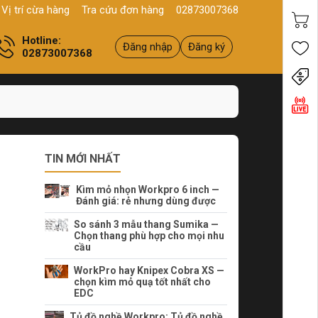
hới, P10, Q11, HCM
Sản phẩm
Chính hãng - Chất lượng
Yên t
Vị trí cừa hàng
Tra cứu đơn hàng
02873007368
Hotline:
Đăng nhập
Đăng ký
02873007368
Tiến
TIN MỚI NHẤT
Kìm mỏ nhọn Workpro 6 inch —
Đánh giá: rẻ nhưng dùng được
So sánh 3 mẫu thang Sumika —
Chọn thang phù hợp cho mọi nhu
cầu
WorkPro hay Knipex Cobra XS —
chọn kìm mỏ quạ tốt nhất cho
EDC
Tủ đồ nghề Workpro: Tủ đồ nghề