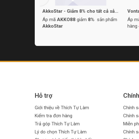
toàn bộ sản
AkkoStar - Giảm 8% cho tất cả sản
Vont
phẩm
450k
0k
đơn hàng
Áp mã
AKKO88
giảm
8%
sản phẩm
Áp 
AkkoStar
hàng
Hỗ trợ
Chính
Giới thiệu về Thích Tự Làm
Chính 
Kiểm tra đơn hàng
Chính s
Trả góp Thích Tự Làm
Miễn ph
Lý do chọn Thích Tự Làm
Chính s