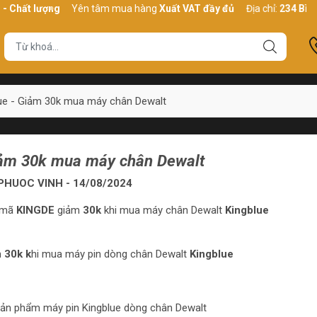
Chất lượng
Yên tâm mua hàng
Xuất VAT đầy đủ
Địa chỉ:
234 Bình T
ue - Giảm 30k mua máy chân Dewalt
iảm 30k mua máy chân Dewalt
HUOC VINH - 14/08/2024
 mã
KINGDE
giảm
30k
khi mua máy chân Dewalt
Kingblue
m
30k k
hi mua máy pin dòng chân Dewalt
Kingblue
ản phẩm máy pin Kingblue dòng chân Dewalt