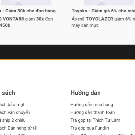
a - Giảm 30k cho đơn hàng
Toyoko - Giảm giá 6% cho má
mực
mã
VONTA88
giảm
30k
đơn
Áp mã
TOYOLAZER
giảm
6%
450k
máy cân mực
 sách
Hướng dẫn
sách bảo mật
Hướng dẫn mua hàng
ách vận chuyển
Hướng dẫn thanh toán
í ship 2 chiều
Trả góp tại Thích Tự Làm
ách Bán hàng tử tế
Trả góp qua Fundiin