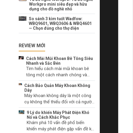
Workpro mini siêu đẹp và hữu
dụng cho đồ nghề nhỏ
So sánh 3 kìm tuốt Wadfow:
WBQ9601, WBQ3606 & WBQ4601
— Chọn đúng cho thợ điện
REVIEW MỚI
Cách Mài Mũi Khoan Bê Tông Siêu
Nhanh và Sắc Bén
Tìm hiểu cách mài mũi khoan bê
tông một cách nhanh chóng và
hiệu quả. Lựa chọn dụng cụ mài
Cách Bảo Quản Máy Khoan Không
phù hợp và kỹ thuật mài mũi khoan
Dây
đúng cách.
Máy khoan không dây là một công
cụ không thể thiếu đối với cả người
làm tự chọn và các chuyên gia. Hãy
9 Lý do khiến Máy Phát Điện Khó
tìm hiểu cách chăm sóc máy khoan
Nổ và Cách Khắc Phục
không dây của bạn để duy trì hiệu
Khám phá 10 vấn đề phổ biến
suất và ngăn chặn sự cố trước khi
khiến máy phát điện gặp vấn đề khi