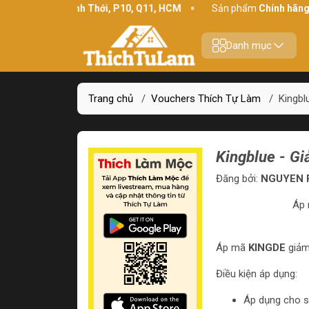
Địa chỉ:
234 Bình Thới, P10, Q11, HCM
Sản phẩm
Chính hãng - 
Danh mục
Trang chủ
/
Vouchers Thích Tự Làm
/
Kingbl
Kingblue - G
Đăng bởi:
NGUYEN P
Áp
Áp mã
KINGDE
giả
Điều kiện áp dụng:
Áp dụng cho s