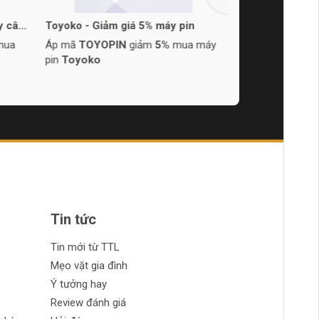
y cân
Toyoko - Giảm giá 5% máy pin
Maru T - Giảm 
150k
mua
Áp mã
TOYOPIN
giảm
5%
mua máy
Áp mã
MARU8
pin
Toyoko
150K
Tin tức
Tin mới từ TTL
Mẹo vặt gia đình
Ý tưởng hay
Review đánh giá